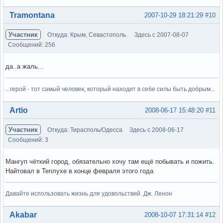
Вне форума
Tramontana
2007-10-29 18:21:29
#10
Участник
Откуда: Крым, Севастополь.
Здесь с 2007-08-07
Сообщений: 256
да..а жаль...
...герой - тот самый человек, который находит в себе силы быть добрым...
Вне форума
Artio
2008-06-17 15:48:20
#11
Участник
Откуда: Тирасполь/Одесса
Здесь с 2008-06-17
Сообщений: 3
Мангуп чёткий город, обязательно хочу там ещё побывать и пожить.
Найтовал в Теплухе в конце февраля этого года
Давайте использовать жизнь для удовольствий. Дж. Ленон
Вне форума
Akabar
2008-10-07 17:31:14
#12