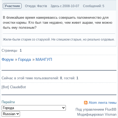
Участник
Откуда: Фастів
Здесь с 2008-10-07
Сообщений: 5
В ближайшее время намереваюсь совершить паломничество для
очистки кармы. Кто был там недавно, чем живет ашрам, чем можно
быть ему полезным?
Жили-были старик со старухой. Не слишком старые, но реально олдовые.
Вне форума
Страницы
1
Форум
»
Города
»
МАНГУП
Сейчас в этой теме пользователей:
0
, гостей:
1
[Bot] ClaudeBot
Перейти
Atom лента темы
Под управлением FluxBB
Модифицировал Visman