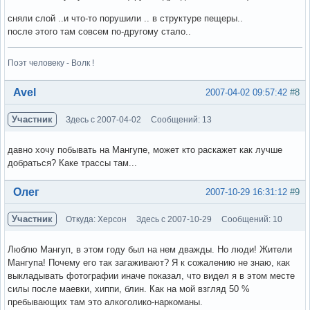
сняли слой ..и что-то порушили .. в структуре пещеры..
после этого там совсем по-другому стало..
Поэт человеку - Волк !
Вне форума
Avel
2007-04-02 09:57:42
#8
Участник
Здесь с 2007-04-02
Сообщений: 13
давно хочу побывать на Мангупе, может кто раскажет как лучше
добраться? Каке трассы там...
Вне форума
Олег
2007-10-29 16:31:12
#9
Участник
Откуда: Херсон
Здесь с 2007-10-29
Сообщений: 10
Люблю Мангуп, в этом году был на нем дважды. Но люди! Жители
Мангупа! Почему его так загаживают? Я к сожалению не знаю, как
выкладывать фотографии иначе показал, что видел я в этом месте
силы после маевки, хиппи, блин. Как на мой взгляд 50 %
пребывающих там это алкоголико-наркоманы.