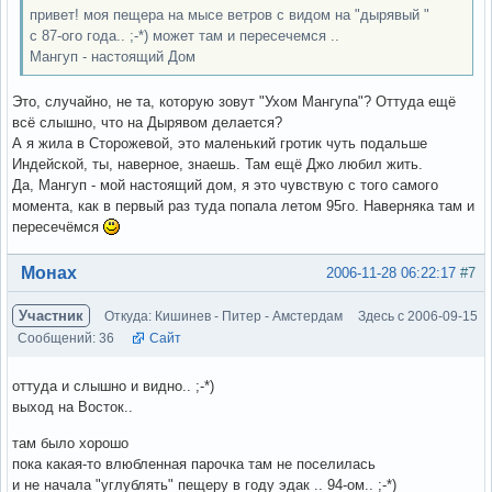
привет! моя пещера на мысе ветров с видом на "дырявый "
с 87-ого года.. ;-*) может там и пересечемся ..
Мангуп - настоящий Дом
Это, случайно, не та, которую зовут "Ухом Мангупа"? Оттуда ещё
всё слышно, что на Дырявом делается?
А я жила в Сторожевой, это маленький гротик чуть подальше
Индейской, ты, наверное, знаешь. Там ещё Джо любил жить.
Да, Мангуп - мой настоящий дом, я это чувствую с того самого
момента, как в первый раз туда попала летом 95го. Наверняка там и
пересечёмся
Вне форума
Монах
2006-11-28 06:22:17
#7
Участник
Откуда: Кишинев - Питер - Амстердам
Здесь с 2006-09-15
Сообщений: 36
Сайт
оттуда и слышно и видно.. ;-*)
выход на Восток..
там было хорошо
пока какая-то влюбленная парочка там не поселилась
и не начала "углублять" пещеру в году эдак .. 94-ом.. ;-*)