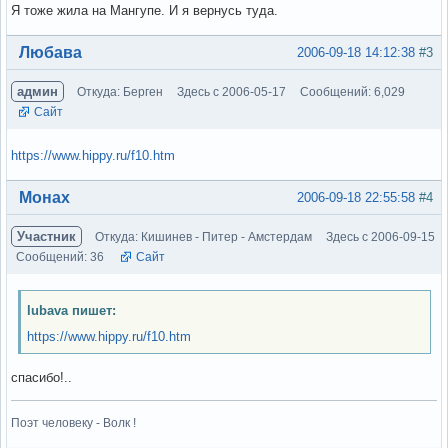
Я тоже жила на Мангупе. И я вернусь туда.
Вне форума
Любава
2006-09-18 14:12:38
#3
админ
Откуда: Берген
Здесь с 2006-05-17
Сообщений: 6,029
Сайт
https://www.hippy.ru/f10.htm
Вне форума
Монах
2006-09-18 22:55:58
#4
Участник
Откуда: Кишинев - Питер - Амстердам
Здесь с 2006-09-15
Сообщений: 36
Сайт
lubava пишет:
https://www.hippy.ru/f10.htm
спасибо!..
Поэт человеку - Волк !