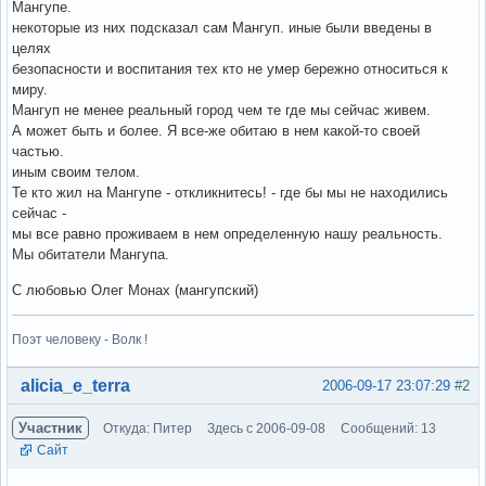
Мангупе.
некоторые из них подсказал сам Мангуп. иные были введены в
целях
безопасности и воспитания тех кто не умер бережно относиться к
миру.
Мангуп не менее реальный город чем те где мы сейчас живем.
А может быть и более. Я все-же обитаю в нем какой-то своей
частью.
иным своим телом.
Те кто жил на Мангупе - откликнитесь! - где бы мы не находились
сейчас -
мы все равно проживаем в нем определенную нашу реальность.
Мы обитатели Мангупа.
С любовью Олег Монах (мангупский)
Поэт человеку - Волк !
Вне форума
alicia_e_terra
2006-09-17 23:07:29
#2
Участник
Откуда: Питер
Здесь с 2006-09-08
Сообщений: 13
Сайт