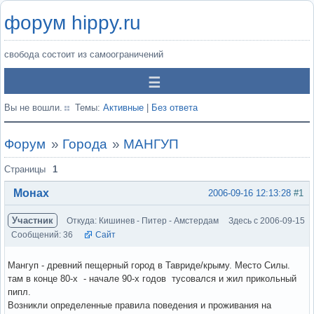
форум hippy.ru
свобода состоит из самоограничений
Вы не вошли.
Темы:
Активные
|
Без ответа
Форум
»
Города
»
МАНГУП
Страницы
1
Монах
2006-09-16 12:13:28
#1
Участник
Откуда: Кишинев - Питер - Амстердам
Здесь с 2006-09-15
Сообщений: 36
Сайт
Мангуп - древний пещерный город в Тавриде/крыму. Место Силы.
там в конце 80-х - начале 90-х годов тусовался и жил прикольный
пипл.
Возникли определенные правила поведения и проживания на