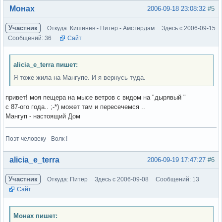
Вне форума
Монах
2006-09-18 23:08:32
#5
Участник
Откуда: Кишинев - Питер - Амстердам
Здесь с 2006-09-15
Сообщений: 36
Сайт
alicia_e_terra пишет:
Я тоже жила на Мангупе. И я вернусь туда.
привет! моя пещера на мысе ветров с видом на "дырявый "
с 87-ого года.. ;-*) может там и пересечемся ..
Мангуп - настоящий Дом
Поэт человеку - Волк !
Вне форума
alicia_e_terra
2006-09-19 17:47:27
#6
Участник
Откуда: Питер
Здесь с 2006-09-08
Сообщений: 13
Сайт
Монах пишет: