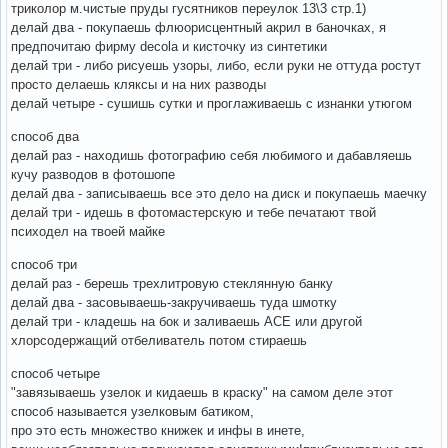
триколор м.чистые пруды гусятников переулок 13\3 стр.1)
делай два - покупаешь флюорисцентный акрил в баночках, я
предпочитаю фирму decola и кисточку из синтетики
делай три - либо рисуешь узоры, либо, если руки не оттуда ростут
просто делаешь кляксы и на них разводы
делай четыре - сушишь сутки и проглаживаешь с изнанки утюгом
способ два
делай раз - находишь фотографию себя любимого и дабавляешь
кучу разводов в фотошопе
делай два - записываешь все это дело на диск и покупаешь маечку
делай три - идешь в фотомастерскую и тебе печатают твой
психодел на твоей майке
способ три
делай раз - берешь трехлитровую стеклянную банку
делай два - засовываешь-закручиваешь туда шмотку
делай три - кладешь на бок и заливаешь АСЕ или другой
хлорсодержащий отбеливатель потом стираешь
способ четыре
"завязываешь узелок и кидаешь в краску" на самом деле этот
способ называется узелковым батиком,
про это есть множество книжек и инфы в инете,