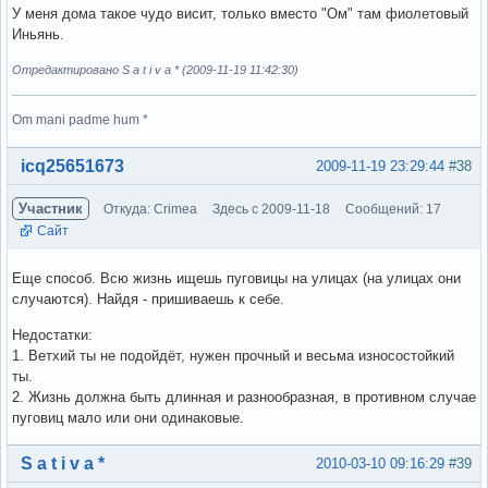
У меня дома такое чудо висит, только вместо "Ом" там фиолетовый
Иньянь.
Отредактировано S a t i v a * (2009-11-19 11:42:30)
Om mani padme hum *
Вне форума
icq25651673
2009-11-19 23:29:44
#38
Участник
Откуда: Crimea
Здесь с 2009-11-18
Сообщений: 17
Сайт
Еще способ. Всю жизнь ищешь пуговицы на улицах (на улицах они
случаются). Найдя - пришиваешь к себе.
Недостатки:
1. Ветхий ты не подойдёт, нужен прочный и весьма износостойкий
ты.
2. Жизнь должна быть длинная и разнообразная, в противном случае
пуговиц мало или они одинаковые.
Вне форума
S a t i v a *
2010-03-10 09:16:29
#39