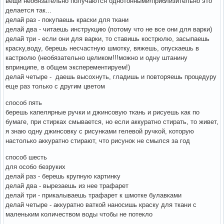
вещи необязательно получаются однотонными!приблизительно это
делается так...
делай раз - покупаешь краски для ткани
делай два - читаешь инструкцию (потому что не все они для варки)
делай три - если они для варки, то ставишь кострюлю, засыпаешь
краску,воду, берешь несчастную шмотку, вяжешь, опускаешь в
кастрюлю (необязательно целиком!!!можно и одну штанину
впринципе, в общем эксперементируем!)
делай четыре - даешь высохнуть, гладишь и повторяешь процедуру
еще раз только с другим цветом
способ пять
берешь капелярные ручки и джинсовую ткань и рисуешь как по
бумаге, при стирках смывается, но если аккуратно стирать, то живет,
я знаю одну джинсовку с рисунками гелевой ручкой, которую
настолько аккуратно стирают, что рисунок не смылся за год
способ шесть
для особо безруких
делай раз - берешь крупную картинку
делай два - вырезаешь из нее трафарет
делай три - прикалываешь трафарет к шмотке булавками
делай четыре - аккуратно ваткой наносишь краску для ткани с
маленьким количеством воды чтобы не потекло