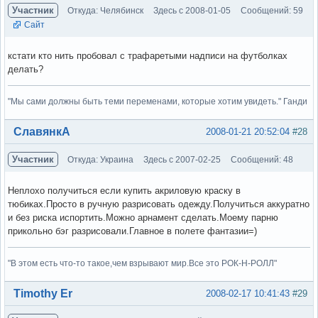
Участник
Откуда: Челябинск
Здесь с 2008-01-05
Сообщений: 59
Сайт
кстати кто нить пробовал с трафаретыми надписи на футболках
делать?
"Мы сами должны быть теми переменами, которые хотим увидеть." Ганди
Вне форума
СлавянкА
2008-01-21 20:52:04
#28
Участник
Откуда: Украина
Здесь с 2007-02-25
Сообщений: 48
Неплохо получиться если купить акриловую краску в
тюбиках.Просто в ручную разрисовать одежду.Получиться аккуратно
и без риска испортить.Можно арнамент сделать.Моему парню
прикольно бэг разрисовали.Главное в полете фантазии=)
"В этом есть что-то такое,чем взрывают мир.Все это РОК-Н-РОЛЛ"
Вне форума
Timothy Er
2008-02-17 10:41:43
#29