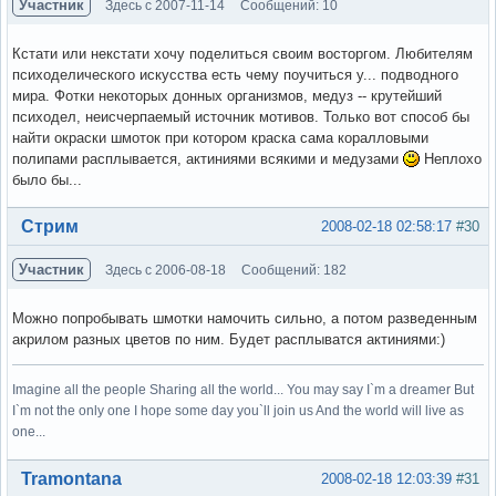
Участник
Здесь с 2007-11-14
Сообщений: 10
Кстати или некстати хочу поделиться своим восторгом. Любителям
психоделического искусства есть чему поучиться у... подводного
мира. Фотки некоторых донных организмов, медуз -- крутейший
психодел, неисчерпаемый источник мотивов. Только вот способ бы
найти окраски шмоток при котором краска сама коралловыми
полипами расплывается, актиниями всякими и медузами
Неплохо
было бы...
Вне форума
Стрим
2008-02-18 02:58:17
#30
Участник
Здесь с 2006-08-18
Сообщений: 182
Можно попробывать шмотки намочить сильно, а потом разведенным
акрилом разных цветов по ним. Будет расплыватся актиниями:)
Imagine all the people Sharing all the world... You may say I`m a dreamer But
I`m not the only one I hope some day you`ll join us And the world will live as
one...
Вне форума
Tramontana
2008-02-18 12:03:39
#31