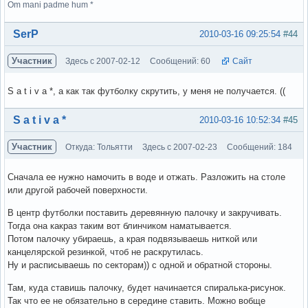
Om mani padme hum *
Вне форума
SerP
2010-03-16 09:25:54
#44
Участник
Здесь с 2007-02-12
Сообщений: 60
Сайт
S a t i v a *, а как так футболку скрутить, у меня не получается. ((
Вне форума
S a t i v a *
2010-03-16 10:52:34
#45
Участник
Откуда: Тольятти
Здесь с 2007-02-23
Сообщений: 184
Сначала ее нужно намочить в воде и отжать. Разложить на столе
или другой рабочей поверхности.
В центр футболки поставить деревянную палочку и закручивать.
Тогда она какраз таким вот блинчиком наматывается.
Потом палочку убираешь, а края подвязываешь ниткой или
канцелярской резинкой, чтоб не раскрутилась.
Ну и расписываешь по секторам)) с одной и обратной стороны.
Там, куда ставишь палочку, будет начинается спиралька-рисунок.
Так что ее не обязательно в середине ставить. Можно вобще