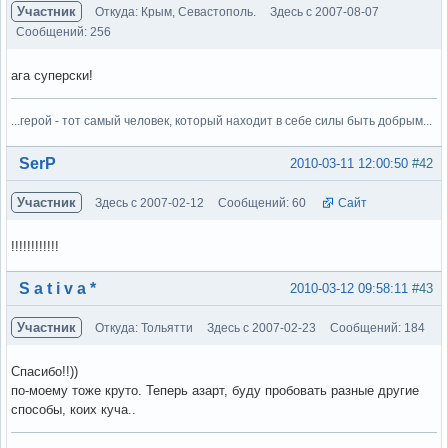
Участник
Откуда: Крым, Севастополь.
Здесь с 2007-08-07
Сообщений: 256
ага суперски!
...герой - тот самый человек, который находит в себе силы быть добрым...
Вне форума
SerP
2010-03-11 12:00:50
#42
Участник
Здесь с 2007-02-12
Сообщений: 60
Сайт
!!!!!!!!!!!!
Вне форума
S a t i v a *
2010-03-12 09:58:11
#43
Участник
Откуда: Тольятти
Здесь с 2007-02-23
Сообщений: 184
Спасибо!!))
по-моему тоже круто. Теперь азарт, буду пробовать разные другие
способы, коих куча..