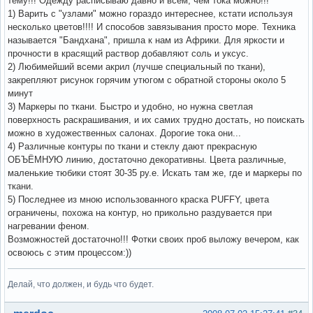
тему!!! Одежду расписываю давно и всем, чем тока можно!!!
1) Варить с "узлами" можно гораздо интереснее, кстати используя
несколько цветов!!!! И способов завязывания просто море. Техника
называется "Бандхана", пришла к нам из Африки. Для яркости и
прочности в красящий раствор добавляют соль и уксус.
2) Любимейший всеми акрил (лучше специальный по ткани),
закрепляют рисунок горячим утюгом с обратной стороны около 5
минут
3) Маркеры по ткани. Быстро и удобно, но нужна светлая
поверхность раскрашивания, и их самих трудно достать, но поискать
можно в художественных салонах. Дорогие тока они...
4) Различные контуры по ткани и стеклу дают прекрасную
ОБЪЁМНУЮ линию, достаточно декоративны. Цвета различные,
маленькие тюбики стоят 30-35 ру.е. Искать там же, где и маркеры по
ткани.
5) Последнее из мною использованного краска PUFFY, цвета
ограничены, похожа на контур, но прикольно раздувается при
нагревании феном.
Возможностей достаточно!!! Фотки своих проб выложу вечером, как
освоюсь с этим процессом:))
Делай, что должен, и будь что будет.
Вне форума