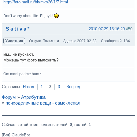
http://foto.mail.ru/bk/mks26/1/7.html
Don't worry about life. Enjoy it!
Вне форума
S a t i v a *
2010-07-29 13:16:20
#50
Участник
Откуда: Тольятти
Здесь с 2007-02-23
Сообщений: 184
мм.. не пускают.
Можешь тут фото выложить?
Om mani padme hum *
Вне форума
Страницы
Назад
1
2
3
Вперед
Форум
»
Атрибутика
»
психоделичные вещи - самсклепал
Сейчас в этой теме пользователей:
0
, гостей:
1
[Bot] ClaudeBot