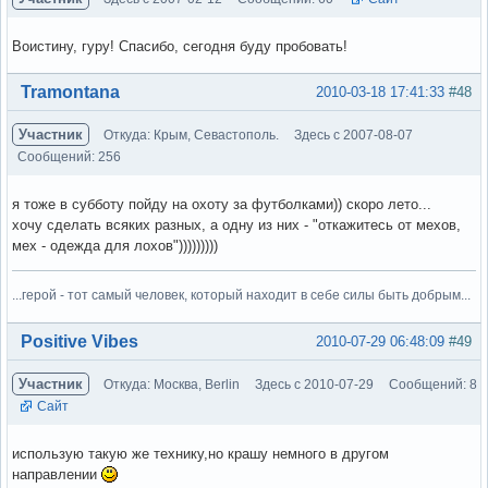
Воистину, гуру! Спасибо, сегодня буду пробовать!
Вне форума
Tramontana
2010-03-18 17:41:33
#48
Участник
Откуда: Крым, Севастополь.
Здесь с 2007-08-07
Сообщений: 256
я тоже в субботу пойду на охоту за футболками)) скоро лето...
хочу сделать всяких разных, а одну из них - "откажитесь от мехов,
мех - одежда для лохов")))))))))
...герой - тот самый человек, который находит в себе силы быть добрым...
Вне форума
Positive Vibes
2010-07-29 06:48:09
#49
Участник
Откуда: Москва, Berlin
Здесь с 2010-07-29
Сообщений: 8
Сайт
использую такую же технику,но крашу немного в другом
направлении