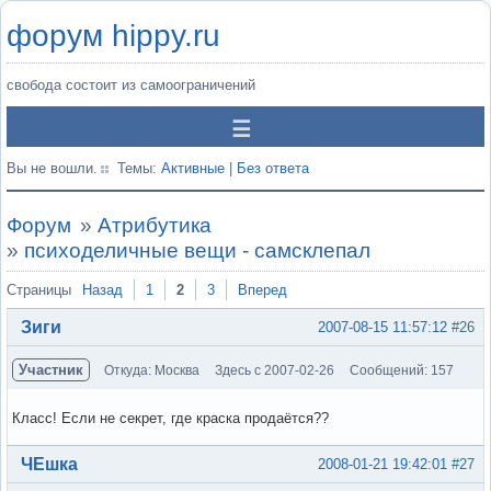
форум hippy.ru
свобода состоит из самоограничений
Вы не вошли.
Темы:
Активные
|
Без ответа
Форум
»
Атрибутика
»
психоделичные вещи - самсклепал
Страницы
Назад
1
2
3
Вперед
Зиги
2007-08-15 11:57:12
#26
Участник
Откуда: Москва
Здесь с 2007-02-26
Сообщений: 157
Класс! Если не секрет, где краска продаётся??
Вне форума
ЧЕшка
2008-01-21 19:42:01
#27