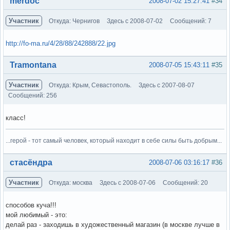
merdoc
2008-07-02 15:27:41
#34
Участник
Откуда: Чернигов
Здесь с 2008-07-02
Сообщений: 7
http://fo-ma.ru/4/28/88/242888/22.jpg
Вне форума
Tramontana
2008-07-05 15:43:11
#35
Участник
Откуда: Крым, Севастополь.
Здесь с 2007-08-07
Сообщений: 256
класс!
...герой - тот самый человек, который находит в себе силы быть добрым...
Вне форума
стасёндра
2008-07-06 03:16:17
#36
Участник
Откуда: москва
Здесь с 2008-07-06
Сообщений: 20
способов куча!!!
мой любимый - это:
делай раз - заходишь в художественный магазин (в москве лучше в