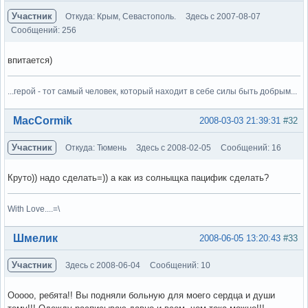
Участник
Откуда: Крым, Севастополь.
Здесь с 2007-08-07
Сообщений: 256
впитается)
...герой - тот самый человек, который находит в себе силы быть добрым...
Вне форума
MacCormik
2008-03-03 21:39:31
#32
Участник
Откуда: Тюмень
Здесь с 2008-02-05
Сообщений: 16
Круто)) надо сделать=)) а как из солныщка пацифик сделать?
With Love....=\
Вне форума
Шмелик
2008-06-05 13:20:43
#33
Участник
Здесь с 2008-06-04
Сообщений: 10
Ооооо, ребята!! Вы подняли больную для моего сердца и души