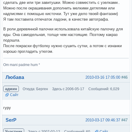
сделать две или три завитушки. Можно совместить с узелками..
Можно после окрашивания дополнить мелкими детялями или
надписями с помощью кисточки. Тут уже дело твоей фантазии)
Я там поставила отпечаток ладони, в качестве автографа.
В роли деревянной палочки использовала китайскую палочку для
еды. Она самодельная, толще чем настоящие. Поэтому какраз
подошла.
После покраски футболку нужно сушить сутки, а потом с изнанки
хорошо прогладить утюгом.
Om mani padme hum *
Вне форума
Любава
2010-03-16 17:05:00
#46
админ
Откуда: Берген
Здесь с 2006-05-17
Сообщений: 6,029
Сайт
гуру
Вне форума
SerP
2010-03-17 09:46:37
#47
Участник
Здесь с 2007-02-12
Сообщений: 60
Сайт