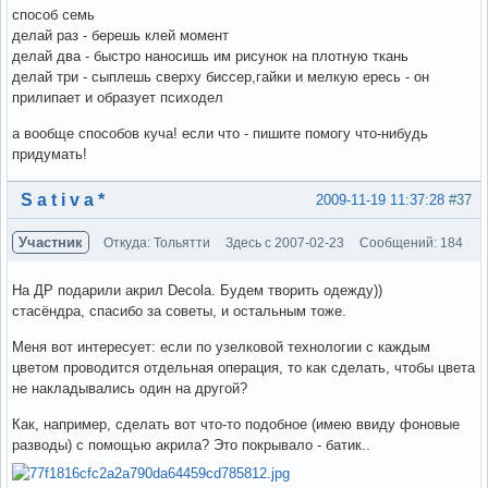
способ семь
делай раз - берешь клей момент
делай два - быстро наносишь им рисунок на плотную ткань
делай три - сыплешь сверху биссер,гайки и мелкую ересь - он
прилипает и образует психодел
а вообще способов куча! если что - пишите помогу что-нибудь
придумать!
Вне форума
S a t i v a *
2009-11-19 11:37:28
#37
Участник
Откуда: Тольятти
Здесь с 2007-02-23
Сообщений: 184
На ДР подарили акрил Decola. Будем творить одежду))
стасёндра, спасибо за советы, и остальным тоже.
Меня вот интересует: если по узелковой технологии с каждым
цветом проводится отдельная операция, то как сделать, чтобы цвета
не накладывались один на другой?
Как, например, сделать вот что-то подобное (имею ввиду фоновые
разводы) с помощью акрила? Это покрывало - батик..