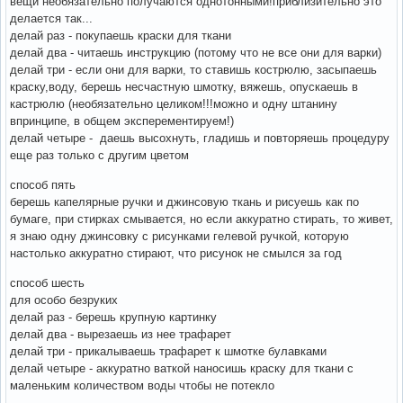
вещи необязательно получаются однотонными!приблизительно это
делается так...
делай раз - покупаешь краски для ткани
делай два - читаешь инструкцию (потому что не все они для варки)
делай три - если они для варки, то ставишь кострюлю, засыпаешь
краску,воду, берешь несчастную шмотку, вяжешь, опускаешь в
кастрюлю (необязательно целиком!!!можно и одну штанину
впринципе, в общем эксперементируем!)
делай четыре - даешь высохнуть, гладишь и повторяешь процедуру
еще раз только с другим цветом
способ пять
берешь капелярные ручки и джинсовую ткань и рисуешь как по
бумаге, при стирках смывается, но если аккуратно стирать, то живет,
я знаю одну джинсовку с рисунками гелевой ручкой, которую
настолько аккуратно стирают, что рисунок не смылся за год
способ шесть
для особо безруких
делай раз - берешь крупную картинку
делай два - вырезаешь из нее трафарет
делай три - прикалываешь трафарет к шмотке булавками
делай четыре - аккуратно ваткой наносишь краску для ткани с
маленьким количеством воды чтобы не потекло