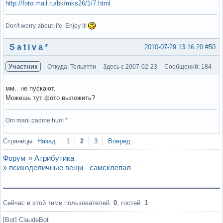
http://foto.mail.ru/bk/mks26/1/7.html
Don't worry about life. Enjoy it!
Вне форума
S a t i v a *
2010-07-29 13:16:20
#50
Участник
Откуда: Тольятти
Здесь с 2007-02-23
Сообщений: 184
мм.. не пускают.
Можешь тут фото выложить?
Om mani padme hum *
Вне форума
Страницы
Назад
1
2
3
Вперед
Форум
»
Атрибутика
»
психоделичные вещи - самсклепал
Сейчас в этой теме пользователей:
0
, гостей:
1
[Bot] ClaudeBot