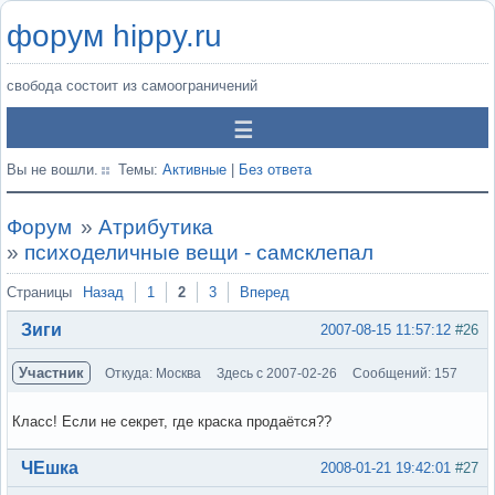
форум hippy.ru
свобода состоит из самоограничений
Вы не вошли.
Темы:
Активные
|
Без ответа
Форум
»
Атрибутика
»
психоделичные вещи - самсклепал
Страницы
Назад
1
2
3
Вперед
Зиги
2007-08-15 11:57:12
#26
Участник
Откуда: Москва
Здесь с 2007-02-26
Сообщений: 157
Класс! Если не секрет, где краска продаётся??
Вне форума
ЧЕшка
2008-01-21 19:42:01
#27