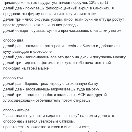
триколор м.чистые пруды гусятников переулок 13\3 стр.1)
делай два - покупаешь флюорисцентный акрил в баночках, я
предпочитаю фирму decola и кисточку из синтетики
делай три - либо рисуешь узоры, либо, если руки не оттуда ростут
просто делаешь кляксы и на них разводы
делай четыре - сушишь сутки и проглаживаешь с изнанки утюгом
способ два
делай раз - находишь фотографию себя любимого и дабавляешь
кучу разводов в фотошопе
делай два - записываешь все это дело на диск и покупаешь маечку
делай три - идешь в фотомастерскую и тебе печатают твой
психодел на твоей майке
способ три
делай раз - берешь трехлитровую стеклянную банку
делай два - засовываешь-закручиваешь туда шмотку
делай три - кладешь на бок и заливаешь АСЕ или другой
хлорсодержащий отбеливатель потом стираешь
способ четыре
"завязываешь узелок и кидаешь в краску" на самом деле этот
способ называется узелковым батиком,
про это есть множество книжек и инфы в инете,