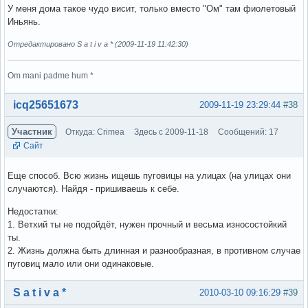
У меня дома такое чудо висит, только вместо "Ом" там фиолетовый
Иньянь.
Отредактировано S a t i v a * (2009-11-19 11:42:30)
Om mani padme hum *
Вне форума
icq25651673
2009-11-19 23:29:44
#38
Участник
Откуда: Crimea
Здесь с 2009-11-18
Сообщений: 17
Сайт
Еще способ. Всю жизнь ищешь пуговицы на улицах (на улицах они
случаются). Найдя - пришиваешь к себе.
Недостатки:
1. Ветхий ты не подойдёт, нужен прочный и весьма износостойкий
ты.
2. Жизнь должна быть длинная и разнообразная, в противном случае
пуговиц мало или они одинаковые.
Вне форума
S a t i v a *
2010-03-10 09:16:29
#39