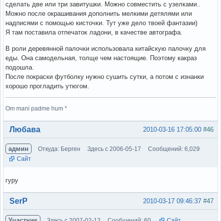
сделать две или три завитушки. Можно совместить с узелками..
Можно после окрашивания дополнить мелкими детялями или
надписями с помощью кисточки. Тут уже дело твоей фантазии)
Я там поставила отпечаток ладони, в качестве автографа.
В роли деревянной палочки использовала китайскую палочку для
еды. Она самодельная, толще чем настоящие. Поэтому какраз
подошла.
После покраски футболку нужно сушить сутки, а потом с изнанки
хорошо прогладить утюгом.
Om mani padme hum *
Вне форума
Любава
2010-03-16 17:05:00
#46
админ
Откуда: Берген
Здесь с 2006-05-17
Сообщений: 6,029
Сайт
гуру
Вне форума
SerP
2010-03-17 09:46:37
#47
Участник
Здесь с 2007-02-12
Сообщений: 60
Сайт