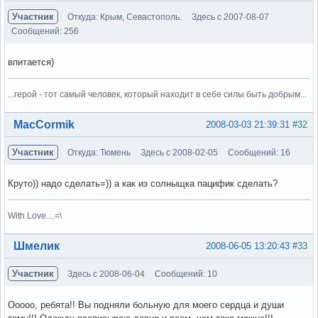
Участник
Откуда: Крым, Севастополь.
Здесь с 2007-08-07
Сообщений: 256
впитается)
...герой - тот самый человек, который находит в себе силы быть добрым...
Вне форума
MacCormik
2008-03-03 21:39:31
#32
Участник
Откуда: Тюмень
Здесь с 2008-02-05
Сообщений: 16
Круто)) надо сделать=)) а как из солныщка пацифик сделать?
With Love....=\
Вне форума
Шмелик
2008-06-05 13:20:43
#33
Участник
Здесь с 2008-06-04
Сообщений: 10
Ооооо, ребята!! Вы подняли больную для моего сердца и души