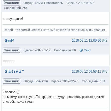
Участник
Откуда: Крым, Севастополь.
Здесь с 2007-08-07
Сообщений: 256
ага суперски!
...герой - тот самый человек, который находит в себе силы быть добрым...
Вне форума
SerP
2010-03-11 12:00:50
#42
Участник
Здесь с 2007-02-12
Сообщений: 60
Сайт
!!!!!!!!!!!!
Вне форума
S a t i v a *
2010-03-12 09:58:11
#43
Участник
Откуда: Тольятти
Здесь с 2007-02-23
Сообщений: 184
Спасибо!!))
по-моему тоже круто. Теперь азарт, буду пробовать разные другие
способы, коих куча..