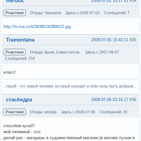
merdoc
2008-07-02 15:27:41
#34
Участник
Откуда: Чернигов
Здесь с 2008-07-02
Сообщений: 7
http://fo-ma.ru/4/28/88/242888/22.jpg
Вне форума
Tramontana
2008-07-05 15:43:11
#35
Участник
Откуда: Крым, Севастополь.
Здесь с 2007-08-07
Сообщений: 256
класс!
...герой - тот самый человек, который находит в себе силы быть добрым...
Вне форума
стасёндра
2008-07-06 03:16:17
#36
Участник
Откуда: москва
Здесь с 2008-07-06
Сообщений: 20
способов куча!!!
мой любимый - это:
делай раз - заходишь в художественный магазин (в москве лучше в