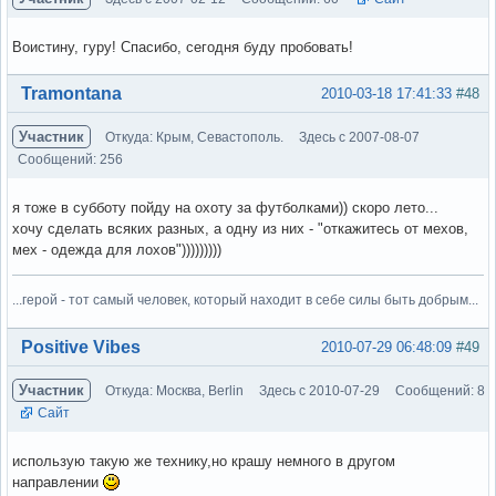
Воистину, гуру! Спасибо, сегодня буду пробовать!
Вне форума
Tramontana
2010-03-18 17:41:33
#48
Участник
Откуда: Крым, Севастополь.
Здесь с 2007-08-07
Сообщений: 256
я тоже в субботу пойду на охоту за футболками)) скоро лето...
хочу сделать всяких разных, а одну из них - "откажитесь от мехов,
мех - одежда для лохов")))))))))
...герой - тот самый человек, который находит в себе силы быть добрым...
Вне форума
Positive Vibes
2010-07-29 06:48:09
#49
Участник
Откуда: Москва, Berlin
Здесь с 2010-07-29
Сообщений: 8
Сайт
использую такую же технику,но крашу немного в другом
направлении