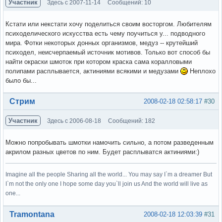
Участник
Здесь с 2007-11-14
Сообщений: 10
Кстати или некстати хочу поделиться своим восторгом. Любителям
психоделического искусства есть чему поучиться у... подводного
мира. Фотки некоторых донных организмов, медуз -- крутейший
психодел, неисчерпаемый источник мотивов. Только вот способ бы
найти окраски шмоток при котором краска сама коралловыми
полипами расплывается, актиниями всякими и медузами
Неплохо
было бы...
Вне форума
Стрим
2008-02-18 02:58:17
#30
Участник
Здесь с 2006-08-18
Сообщений: 182
Можно попробывать шмотки намочить сильно, а потом разведенным
акрилом разных цветов по ним. Будет расплыватся актиниями:)
Imagine all the people Sharing all the world... You may say I`m a dreamer But
I`m not the only one I hope some day you`ll join us And the world will live as
one...
Вне форума
Tramontana
2008-02-18 12:03:39
#31