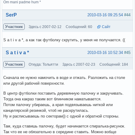
Om mani padme hum *
Вне форума
SerP
2010-03-16 09:25:54
#44
Участник
Здесь с 2007-02-12
Сообщений: 60
Сайт
S a t i v a *, а как так футболку скрутить, у меня не получается. ((
Вне форума
S a t i v a *
2010-03-16 10:52:34
#45
Участник
Откуда: Тольятти
Здесь с 2007-02-23
Сообщений: 184
Сначала ее нужно намочить в воде и отжать. Разложить на столе
или другой рабочей поверхности.
В центр футболки поставить деревянную палочку и закручивать.
Тогда она какраз таким вот блинчиком наматывается.
Потом палочку убираешь, а края подвязываешь ниткой или
канцелярской резинкой, чтоб не раскрутилась.
Ну и расписываешь по секторам)) с одной и обратной стороны.
Там, куда ставишь палочку, будет начинается спиралька-рисунок.
Так что ее не обязательно в середине ставить. Можно вобще