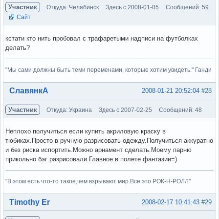
Участник
Откуда: Челябинск
Здесь с 2008-01-05
Сообщений: 59
Сайт
кстати кто нить пробовал с трафаретыми надписи на футболках
делать?
"Мы сами должны быть теми переменами, которые хотим увидеть." Ганди
Вне форума
СлавянкА
2008-01-21 20:52:04
#28
Участник
Откуда: Украина
Здесь с 2007-02-25
Сообщений: 48
Неплохо получиться если купить акриловую краску в
тюбиках.Просто в ручную разрисовать одежду.Получиться аккуратно
и без риска испортить.Можно арнамент сделать.Моему парню
прикольно бэг разрисовали.Главное в полете фантазии=)
"В этом есть что-то такое,чем взрывают мир.Все это РОК-Н-РОЛЛ"
Вне форума
Timothy Er
2008-02-17 10:41:43
#29