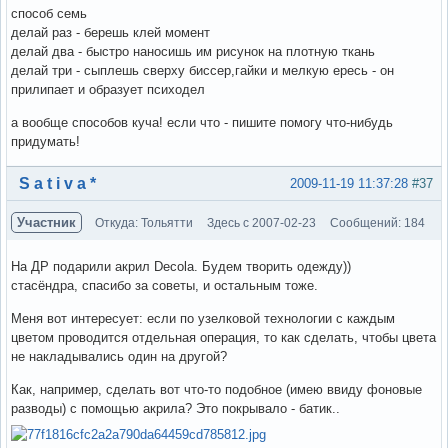
способ семь
делай раз - берешь клей момент
делай два - быстро наносишь им рисунок на плотную ткань
делай три - сыплешь сверху биссер,гайки и мелкую ересь - он
прилипает и образует психодел
а вообще способов куча! если что - пишите помогу что-нибудь
придумать!
Вне форума
S a t i v a *
2009-11-19 11:37:28
#37
Участник
Откуда: Тольятти
Здесь с 2007-02-23
Сообщений: 184
На ДР подарили акрил Decola. Будем творить одежду))
стасёндра, спасибо за советы, и остальным тоже.
Меня вот интересует: если по узелковой технологии с каждым
цветом проводится отдельная операция, то как сделать, чтобы цвета
не накладывались один на другой?
Как, например, сделать вот что-то подобное (имею ввиду фоновые
разводы) с помощью акрила? Это покрывало - батик..