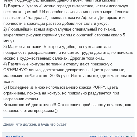
тему!!! Одежду расписываю давно и всем, чем тока можно!!!
1) Варить с "узлами" можно гораздо интереснее, кстати используя
несколько цветов!!!! И способов завязывания просто море. Техника
называется "Бандхана", пришла к нам из Африки. Для яркости и
прочности в красящий раствор добавляют соль и уксус.
2) Любимейший всеми акрил (лучше специальный по ткани),
закрепляют рисунок горячим утюгом с обратной стороны около 5
минут
3) Маркеры по ткани. Быстро и удобно, но нужна светлая
поверхность раскрашивания, и их самих трудно достать, но поискать
можно в художественных салонах. Дорогие тока они...
4) Различные контуры по ткани и стеклу дают прекрасную
ОБЪЁМНУЮ линию, достаточно декоративны. Цвета различные,
маленькие тюбики стоят 30-35 ру.е. Искать там же, где и маркеры по
ткани.
5) Последнее из мною использованного краска PUFFY, цвета
ограничены, похожа на контур, но прикольно раздувается при
нагревании феном.
Возможностей достаточно!!! Фотки своих проб выложу вечером, как
освоюсь с этим процессом:))
Делай, что должен, и будь что будет.
Вне форума