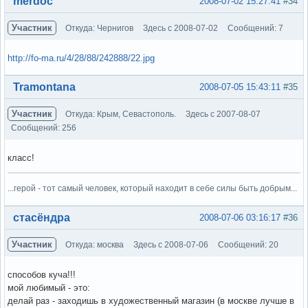
merdoc
2008-07-02 15:27:41
#34
Участник
Откуда: Чернигов
Здесь с 2008-07-02
Сообщений: 7
http://fo-ma.ru/4/28/88/242888/22.jpg
Вне форума
Tramontana
2008-07-05 15:43:11
#35
Участник
Откуда: Крым, Севастополь.
Здесь с 2007-08-07
Сообщений: 256
класс!
...герой - тот самый человек, который находит в себе силы быть добрым...
Вне форума
стасёндра
2008-07-06 03:16:17
#36
Участник
Откуда: москва
Здесь с 2008-07-06
Сообщений: 20
способов куча!!!
мой любимый - это:
делай раз - заходишь в художественный магазин (в москве лучше в