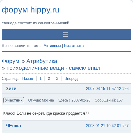
форум hippy.ru
свобода состоит из самоограничений
Вы не вошли.
Темы:
Активные
|
Без ответа
Форум
»
Атрибутика
»
психоделичные вещи - самсклепал
Страницы
Назад
1
2
3
Вперед
Зиги
2007-08-15 11:57:12
#26
Участник
Откуда: Москва
Здесь с 2007-02-26
Сообщений: 157
Класс! Если не секрет, где краска продаётся??
Вне форума
ЧЕшка
2008-01-21 19:42:01
#27