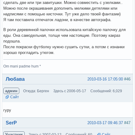
сделать две или три завитушки. Можно совместить с узелками..
Можно после окрашивания дополнить мелкими детялями или
надписями с помощью кисточки. Тут уже дело твоей фантазии)
Я там поставила отпечаток ладони, в качестве автографа.
В роли деревянной палочки использовала китайскую палочку для
еды. Она самодельная, толще чем настоящие. Поэтому какраз
подошла.
После покраски футболку нужно сушить сутки, а потом с изнанки
хорошо прогладить утюгом.
Om mani padme hum *
Вне форума
Любава
2010-03-16 17:05:00
#46
админ
Откуда: Берген
Здесь с 2006-05-17
Сообщений: 6,029
Сайт
гуру
Вне форума
SerP
2010-03-17 09:46:37
#47
Участник
Здесь с 2007-02-12
Сообщений: 60
Сайт