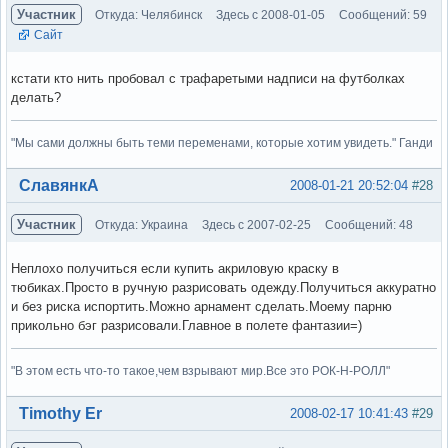
Участник
Откуда: Челябинск
Здесь с 2008-01-05
Сообщений: 59
Сайт
кстати кто нить пробовал с трафаретыми надписи на футболках
делать?
"Мы сами должны быть теми переменами, которые хотим увидеть." Ганди
Вне форума
СлавянкА
2008-01-21 20:52:04
#28
Участник
Откуда: Украина
Здесь с 2007-02-25
Сообщений: 48
Неплохо получиться если купить акриловую краску в
тюбиках.Просто в ручную разрисовать одежду.Получиться аккуратно
и без риска испортить.Можно арнамент сделать.Моему парню
прикольно бэг разрисовали.Главное в полете фантазии=)
"В этом есть что-то такое,чем взрывают мир.Все это РОК-Н-РОЛЛ"
Вне форума
Timothy Er
2008-02-17 10:41:43
#29