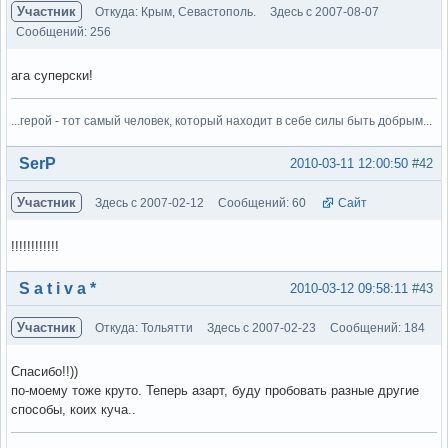
Участник
Откуда: Крым, Севастополь.
Здесь с 2007-08-07
Сообщений: 256
ага суперски!
...герой - тот самый человек, который находит в себе силы быть добрым...
Вне форума
SerP
2010-03-11 12:00:50
#42
Участник
Здесь с 2007-02-12
Сообщений: 60
Сайт
!!!!!!!!!!!!
Вне форума
S a t i v a *
2010-03-12 09:58:11
#43
Участник
Откуда: Тольятти
Здесь с 2007-02-23
Сообщений: 184
Спасибо!!))
по-моему тоже круто. Теперь азарт, буду пробовать разные другие
способы, коих куча..