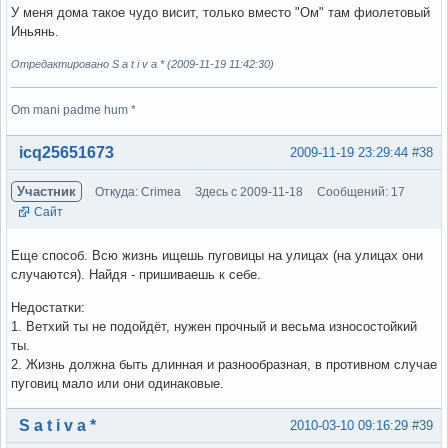
У меня дома такое чудо висит, только вместо "Ом" там фиолетовый
Иньянь.
Отредактировано S a t i v a * (2009-11-19 11:42:30)
Om mani padme hum *
Вне форума
icq25651673
2009-11-19 23:29:44
#38
Участник
Откуда: Crimea
Здесь с 2009-11-18
Сообщений: 17
Сайт
Еще способ. Всю жизнь ищешь пуговицы на улицах (на улицах они
случаются). Найдя - пришиваешь к себе.
Недостатки:
1. Ветхий ты не подойдёт, нужен прочный и весьма износостойкий
ты.
2. Жизнь должна быть длинная и разнообразная, в противном случае
пуговиц мало или они одинаковые.
Вне форума
S a t i v a *
2010-03-10 09:16:29
#39