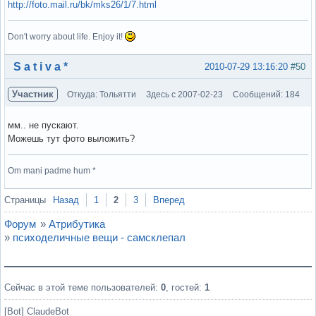
http://foto.mail.ru/bk/mks26/1/7.html
Don't worry about life. Enjoy it!
Вне форума
S a t i v a *
2010-07-29 13:16:20
#50
Участник
Откуда: Тольятти
Здесь с 2007-02-23
Сообщений: 184
мм.. не пускают.
Можешь тут фото выложить?
Om mani padme hum *
Вне форума
Страницы
Назад
1
2
3
Вперед
Форум
»
Атрибутика
»
психоделичные вещи - самсклепал
Сейчас в этой теме пользователей:
0
, гостей:
1
[Bot] ClaudeBot