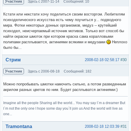
Участник
Здесь с 2007-11-14
Сообщений: 10
Кстати или некстати хочу поделиться своим восторгом. Любителям
психоделического искусства есть чему поучиться у... подводного
мира. Фотки некоторых донных организмов, медуз -- крутейший
психодел, неисчерпаемый источник мотивов. Только вот способ бы
найти окраски шмоток при котором краска сама коралловыми
полипами расплывается, актиниями всякими и медузами
Неплохо
было бы...
Вне форума
Стрим
2008-02-18 02:58:17
#30
Участник
Здесь с 2006-08-18
Сообщений: 182
Можно попробывать шмотки намочить сильно, а потом разведенным
акрилом разных цветов по ним. Будет расплыватся актиниями:)
Imagine all the people Sharing all the world... You may say I`m a dreamer But
I`m not the only one I hope some day you`ll join us And the world will live as
one...
Вне форума
Tramontana
2008-02-18 12:03:39
#31