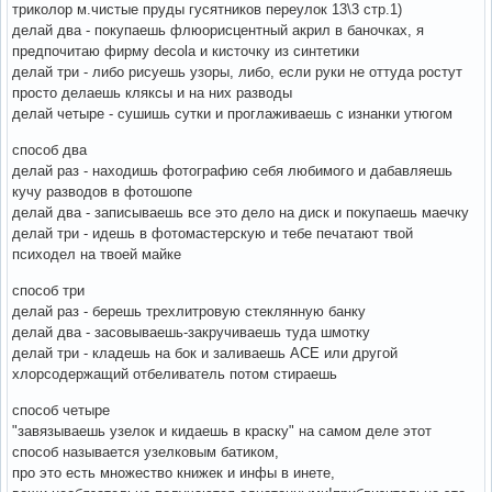
триколор м.чистые пруды гусятников переулок 13\3 стр.1)
делай два - покупаешь флюорисцентный акрил в баночках, я
предпочитаю фирму decola и кисточку из синтетики
делай три - либо рисуешь узоры, либо, если руки не оттуда ростут
просто делаешь кляксы и на них разводы
делай четыре - сушишь сутки и проглаживаешь с изнанки утюгом
способ два
делай раз - находишь фотографию себя любимого и дабавляешь
кучу разводов в фотошопе
делай два - записываешь все это дело на диск и покупаешь маечку
делай три - идешь в фотомастерскую и тебе печатают твой
психодел на твоей майке
способ три
делай раз - берешь трехлитровую стеклянную банку
делай два - засовываешь-закручиваешь туда шмотку
делай три - кладешь на бок и заливаешь АСЕ или другой
хлорсодержащий отбеливатель потом стираешь
способ четыре
"завязываешь узелок и кидаешь в краску" на самом деле этот
способ называется узелковым батиком,
про это есть множество книжек и инфы в инете,