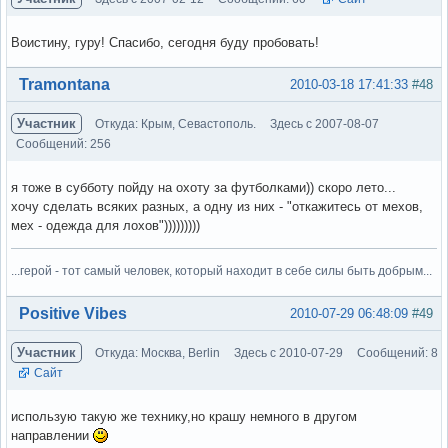
Воистину, гуру! Спасибо, сегодня буду пробовать!
Вне форума
Tramontana
2010-03-18 17:41:33
#48
Участник
Откуда: Крым, Севастополь.
Здесь с 2007-08-07
Сообщений: 256
я тоже в субботу пойду на охоту за футболками)) скоро лето...
хочу сделать всяких разных, а одну из них - "откажитесь от мехов,
мех - одежда для лохов")))))))))
...герой - тот самый человек, который находит в себе силы быть добрым...
Вне форума
Positive Vibes
2010-07-29 06:48:09
#49
Участник
Откуда: Москва, Berlin
Здесь с 2010-07-29
Сообщений: 8
Сайт
использую такую же технику,но крашу немного в другом
направлении