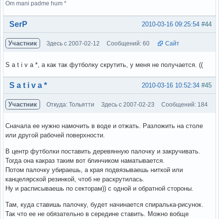
Om mani padme hum *
Вне форума
SerP
2010-03-16 09:25:54
#44
Участник
Здесь с 2007-02-12
Сообщений: 60
Сайт
S a t i v a *, а как так футболку скрутить, у меня не получается. ((
Вне форума
S a t i v a *
2010-03-16 10:52:34
#45
Участник
Откуда: Тольятти
Здесь с 2007-02-23
Сообщений: 184
Сначала ее нужно намочить в воде и отжать. Разложить на столе
или другой рабочей поверхности.
В центр футболки поставить деревянную палочку и закручивать.
Тогда она какраз таким вот блинчиком наматывается.
Потом палочку убираешь, а края подвязываешь ниткой или
канцелярской резинкой, чтоб не раскрутилась.
Ну и расписываешь по секторам)) с одной и обратной стороны.
Там, куда ставишь палочку, будет начинается спиралька-рисунок.
Так что ее не обязательно в середине ставить. Можно вобще