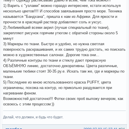
тему!!! Одежду расписываю давно и всем, чем тока можно!!!
1) Варить с "узлами" можно гораздо интереснее, кстати используя
несколько цветов!!!! И способов завязывания просто море. Техника
называется "Бандхана", пришла к нам из Африки. Для яркости и
прочности в красящий раствор добавляют соль и уксус.
2) Любимейший всеми акрил (лучше специальный по ткани),
закрепляют рисунок горячим утюгом с обратной стороны около 5
минут
3) Маркеры по ткани. Быстро и удобно, но нужна светлая
поверхность раскрашивания, и их самих трудно достать, но поискать
можно в художественных салонах. Дорогие тока они...
4) Различные контуры по ткани и стеклу дают прекрасную
ОБЪЁМНУЮ линию, достаточно декоративны. Цвета различные,
маленькие тюбики стоят 30-35 ру.е. Искать там же, где и маркеры по
ткани.
5) Последнее из мною использованного краска PUFFY, цвета
ограничены, похожа на контур, но прикольно раздувается при
нагревании феном.
Возможностей достаточно!!! Фотки своих проб выложу вечером, как
освоюсь с этим процессом:))
Делай, что должен, и будь что будет.
Вне форума