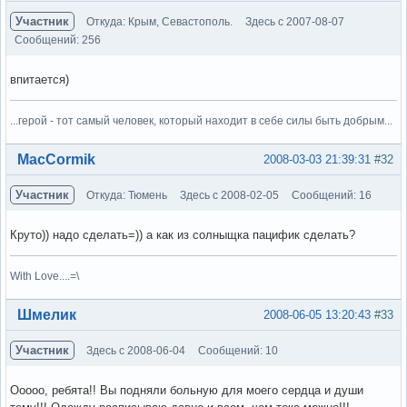
Участник
Откуда: Крым, Севастополь.
Здесь с 2007-08-07
Сообщений: 256
впитается)
...герой - тот самый человек, который находит в себе силы быть добрым...
Вне форума
MacCormik
2008-03-03 21:39:31
#32
Участник
Откуда: Тюмень
Здесь с 2008-02-05
Сообщений: 16
Круто)) надо сделать=)) а как из солныщка пацифик сделать?
With Love....=\
Вне форума
Шмелик
2008-06-05 13:20:43
#33
Участник
Здесь с 2008-06-04
Сообщений: 10
Ооооо, ребята!! Вы подняли больную для моего сердца и души