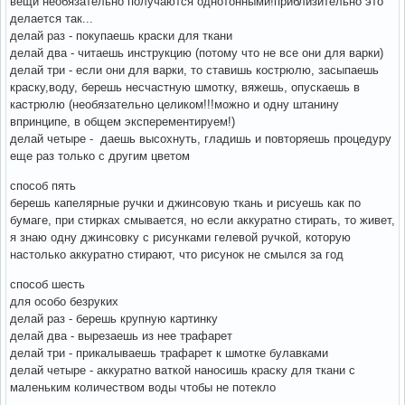
вещи необязательно получаются однотонными!приблизительно это
делается так...
делай раз - покупаешь краски для ткани
делай два - читаешь инструкцию (потому что не все они для варки)
делай три - если они для варки, то ставишь кострюлю, засыпаешь
краску,воду, берешь несчастную шмотку, вяжешь, опускаешь в
кастрюлю (необязательно целиком!!!можно и одну штанину
впринципе, в общем эксперементируем!)
делай четыре - даешь высохнуть, гладишь и повторяешь процедуру
еще раз только с другим цветом
способ пять
берешь капелярные ручки и джинсовую ткань и рисуешь как по
бумаге, при стирках смывается, но если аккуратно стирать, то живет,
я знаю одну джинсовку с рисунками гелевой ручкой, которую
настолько аккуратно стирают, что рисунок не смылся за год
способ шесть
для особо безруких
делай раз - берешь крупную картинку
делай два - вырезаешь из нее трафарет
делай три - прикалываешь трафарет к шмотке булавками
делай четыре - аккуратно ваткой наносишь краску для ткани с
маленьким количеством воды чтобы не потекло