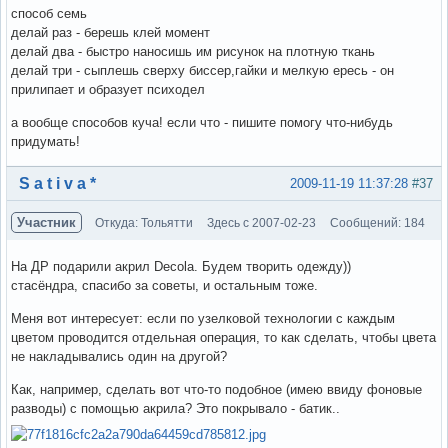
способ семь
делай раз - берешь клей момент
делай два - быстро наносишь им рисунок на плотную ткань
делай три - сыплешь сверху биссер,гайки и мелкую ересь - он
прилипает и образует психодел
а вообще способов куча! если что - пишите помогу что-нибудь
придумать!
Вне форума
S a t i v a *
2009-11-19 11:37:28
#37
Участник
Откуда: Тольятти
Здесь с 2007-02-23
Сообщений: 184
На ДР подарили акрил Decola. Будем творить одежду))
стасёндра, спасибо за советы, и остальным тоже.
Меня вот интересует: если по узелковой технологии с каждым
цветом проводится отдельная операция, то как сделать, чтобы цвета
не накладывались один на другой?
Как, например, сделать вот что-то подобное (имею ввиду фоновые
разводы) с помощью акрила? Это покрывало - батик..