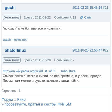
Вне форума
guchi
2011-02-23 15:48:14
#21
Участник
Здесь с 2011-02-22
Сообщений: 12
Сайт
"психаут" мне больше всего нравится!
watch-movies.net
Вне форума
ahatorlinux
2011-10-25 22:56:47
#22
Участник
Здесь с 2011-03-28
Сообщений: 7
http://en.wikipedia.org/wiki/List_of_fi … subculture
Список всего снятого о хиппи, во все времена, и у всех народов.
Поссылкам можно и русскоязычные статьи найти.
Вне форума
Страницы
1
Форум
»
Кино
»
посоветуйте, братья и сестры ФИЛЬМ