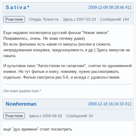
Вне форума
S a t i v a *
2009-12-09 08:28:46
#11
Участник
Откуда: Тольятти
Здесь с 2007-02-23
Сообщений: 184
Еще недавно посмотрела русский фильм "Новая земля".
Понравилось, очень. Не знаю почему даже)
Во всех фильмах есть какие-то минусы (косяки в сюжете,
непродуманная концовка, предсказуемость и др.) Здесь минусов не
нашла.
И культовое кино "Автостопом по галактике", снятое по одноименной
книжке. Но тут фильм и книгу, помоему, нужно рассматривать
отдельно. Фильм смотрела раз 5-6, и всегда с удовольствием.
Om mani padme hum *
Вне форума
Nowhereman
2009-12-18 16:24:33
#12
Участник
Здесь с 2009-09-18
Сообщений: 34
ещё "дух времени" стоит посмотреть