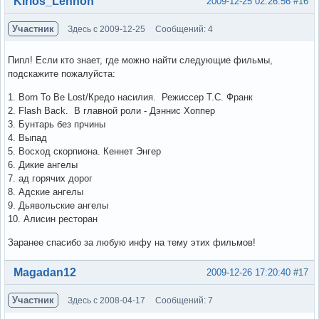
Kirios_Lennon
2009-12-25 02:26:56
#16
Участник
Здесь с 2009-12-25
Сообщений: 4
Пипл! Если кто знает, где можно найти следующие фильмы,
подскажите пожалуйста:
1. Born To Be Lost/Кредо насилия. Режиссер Т.С. Франк
2. Flash Back. В главной роли - Дэннис Хоппер
3. Бунтарь без прчины
4. Выпад
5. Восход скорпиона. Кеннет Энгер
6. Дикие ангелы
7. ад горячих дорог
8. Адские ангелы
9. Дьявольские ангелы
10. Алисин ресторан
Заранее спасибо за любую инфу на тему этих фильмов!
Вне форума
Magadan12
2009-12-26 17:20:40
#17
Участник
Здесь с 2008-04-17
Сообщений: 7