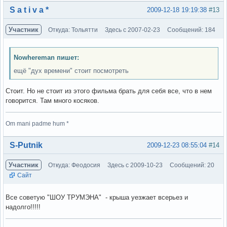
Вне форума
S a t i v a *
2009-12-18 19:19:38
#13
Участник
Откуда: Тольятти
Здесь с 2007-02-23
Сообщений: 184
Nowhereman пишет:
ещё "дух времени" стоит посмотреть
Стоит. Но не стоит из этого фильма брать для себя все, что в нем
говорится. Там много косяков.
Om mani padme hum *
Вне форума
S-Putnik
2009-12-23 08:55:04
#14
Участник
Откуда: Феодосия
Здесь с 2009-10-23
Сообщений: 20
Сайт
Все советую "ШОУ ТРУМЭНА" - крыша уезжает всерьез и
надолго!!!!!