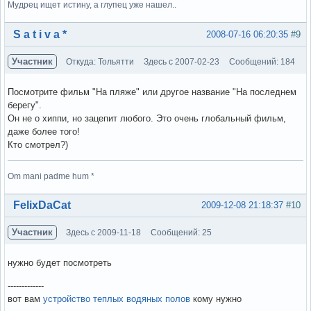
Мудрец ищет истину, а глупец уже нашел..
Вне форума
S a t i v a *
2008-07-16 06:20:35
#9
Участник
Откуда: Тольятти
Здесь с 2007-02-23
Сообщений: 184
Посмотрите фильм "На пляже" или другое название "На последнем
берегу".
Он не о хиппи, но зацепит любого. Это очень глобальный фильм,
даже более того!
Кто смотрел?)
Om mani padme hum *
Вне форума
FelixDaCat
2009-12-08 21:18:37
#10
Участник
Здесь с 2009-11-18
Сообщений: 25
нужно будет посмотреть
-------------
вот вам
устройство теплых водяных полов
кому нужно