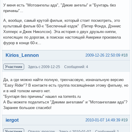
У меня есть "Мотоангелы ада", "Дикие ангелы" и "Бунтарь без
причины"...
А, вообще, самый крутой фильм, который стоит посмотреть, это
культовый фильм 60-х "Беспечный ездок" (Питер Фонда, Дэннис
Хопперс и Джек Николсон). Эта история о двух друзьях-хиппи,
колесящих по дорогам, в поисках настоящей Америки произвела
фурор в конце 60-х...
Вне форума
Kirios_Lennon
2009-12-26 22:50:09
#18
Участник
Здесь с 2009-12-25
Сообщений: 4
Да, а где можно найти полную, трехчасовую, изначальную версию
"Easy Rider"? В контакте есть группа посвящённая этому фильму, но
и в ней толком ничего нет.
"Бунтаря без причины" нашел на torrents.ru
А Вы можете поделиться "Дикими ангелами" и "Мотоангелами ада"?
Заранее большое спасибо!
Вне форума
iergot
2010-01-07 14:49:39
#19
Участник
Откуда: moscow
Здесь с 2010-01-07
Сообщений: 1