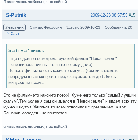
Я занимаюсь любовью, а не войной
Вне форума
S-Putnik
2009-12-23 08:57:55
#15
Участник
Откуда: Феодосия
Здесь с 2009-10-23
Сообщений: 20
Сайт
S a t i v a * пишет:
Еще недавно посмотрела русский фильм "Новая земля".
Понравилось, очень. Не знаю почему даже)
Во всех фильмах есть какие-то минусы (косяки в сюжете,
непродуманная концовка, предсказуемость и др.) Здесь
минусов не нашла.
Это не фильм- это какой-то позор! Хуже него только "самый лучший
фильм".Тем более я сам сн имался в "Новой земле" и видел всю эту
кухню изнутри. Жигунов ко всем относился с презрением, а вот
Башаров молодец - не понтуется...
Я занимаюсь любовью, а не войной
Вне форума