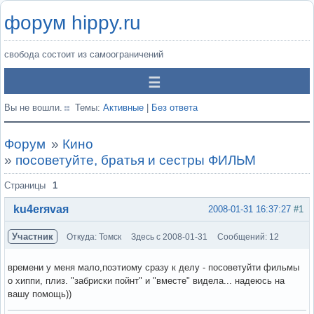
форум hippy.ru
свобода состоит из самоограничений
Вы не вошли.
Темы:
Активные
|
Без ответа
Форум
»
Кино
»
посоветуйте, братья и сестры ФИЛЬМ
Страницы
1
ku4erяvaя
2008-01-31 16:37:27
#1
Участник
Откуда: Томск
Здесь с 2008-01-31
Сообщений: 12
времени у меня мало,поэтиому сразу к делу - посоветуйти фильмы
о хиппи, плиз. "забриски пойнт" и "вместе" видела... надеюсь на
вашу помощь))