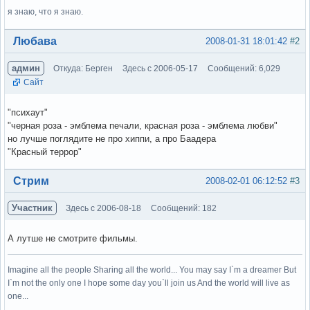
я знаю, что я знаю.
Вне форума
Любава
2008-01-31 18:01:42
#2
админ
Откуда: Берген
Здесь с 2006-05-17
Сообщений: 6,029
Сайт
"психаут"
"черная роза - эмблема печали, красная роза - эмблема любви"
но лучше поглядите не про хиппи, а про Баадера
"Красный террор"
Вне форума
Стрим
2008-02-01 06:12:52
#3
Участник
Здесь с 2006-08-18
Сообщений: 182
А лутше не смотрите фильмы.
Imagine all the people Sharing all the world... You may say I`m a dreamer But
I`m not the only one I hope some day you`ll join us And the world will live as
one...