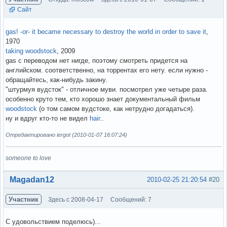
Сайт
gas! -or- it became necessary to destroy the world in order to save it
,
1970
taking woodstock
, 2009
gas с переводом нет нигде, поэтому смотреть придется на
английском. соответственно, на торрентах его нету. если нужно -
обращайтесь, как-нибудь закину.
"штурмуя вудсток" - отличное муви. посмотрел уже четыре раза.
особенно круто тем, кто хорошо знает документальный фильм
woodstock
(о том самом вудстоке, как нетрудно догадаться).
ну и вдруг кто-то не видел
hair
..
Отредактировано iergot (2010-01-07 16:07:24)
someone to love
Вне форума
Magadan12
2010-02-25 21:20:54
#20
Участник
Здесь с 2008-04-17
Сообщений: 7
С удовольствием поделюсь)...