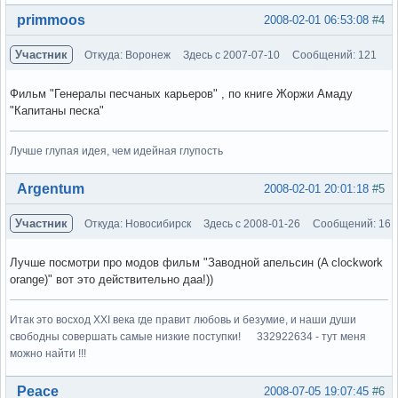
Вне форума
primmoos
2008-02-01 06:53:08
#4
Участник
Откуда: Воронеж
Здесь с 2007-07-10
Сообщений: 121
Фильм "Генералы песчаных карьеров" , по книге Жоржи Амаду
"Капитаны песка"
Лучше глупая идея, чем идейная глупость
Вне форума
Argentum
2008-02-01 20:01:18
#5
Участник
Откуда: Новосибирск
Здесь с 2008-01-26
Сообщений: 16
Лучше посмотри про модов фильм "Заводной апельсин (A clockwork
orange)" вот это действительно даа!))
Итак это восход XXI века где правит любовь и безумие, и наши души
свободны совершать самые низкие поступки! 332922634 - тут меня
можно найти !!!
Вне форума
Peace
2008-07-05 19:07:45
#6