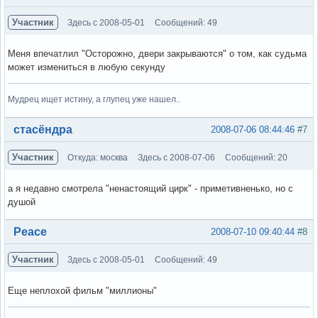
Участник
Здесь с 2008-05-01
Сообщений: 49
Меня впечатлил "Осторожно, двери закрываются" о том, как судьма
может измениться в любую секунду
Мудрец ищет истину, а глупец уже нашел..
Вне форума
стасёндра
2008-07-06 08:44:46
#7
Участник
Откуда: москва
Здесь с 2008-07-06
Сообщений: 20
а я недавно смотрела "ненастоящий цирк" - приметивненько, но с
душой
Вне форума
Peace
2008-07-10 09:40:44
#8
Участник
Здесь с 2008-05-01
Сообщений: 49
Еще неплохой фильм "миллионы"