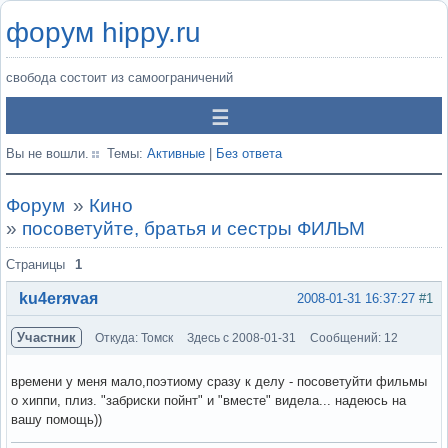
форум hippy.ru
свобода состоит из самоограничений
Вы не вошли.
Темы:
Активные
|
Без ответа
Форум
»
Кино
»
посоветуйте, братья и сестры ФИЛЬМ
Страницы
1
ku4erяvaя
2008-01-31 16:37:27
#1
Участник
Откуда: Томск
Здесь с 2008-01-31
Сообщений: 12
времени у меня мало,поэтиому сразу к делу - посоветуйти фильмы
о хиппи, плиз. "забриски пойнт" и "вместе" видела... надеюсь на
вашу помощь))