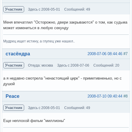
Участник
Здесь с 2008-05-01
Сообщений: 49
Меня впечатлил "Осторожно, двери закрываются" о том, как судьма
может измениться в любую секунду
Мудрец ищет истину, а глупец уже нашел..
Вне форума
стасёндра
2008-07-06 08:44:46
#7
Участник
Откуда: москва
Здесь с 2008-07-06
Сообщений: 20
а я недавно смотрела "ненастоящий цирк" - приметивненько, но с
душой
Вне форума
Peace
2008-07-10 09:40:44
#8
Участник
Здесь с 2008-05-01
Сообщений: 49
Еще неплохой фильм "миллионы"