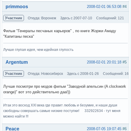
Вне форума
primmoos
2008-02-01 06:53:08
#4
Участник
Откуда: Воронеж
Здесь с 2007-07-10
Сообщений: 121
Фильм "Генералы песчаных карьеров" , по книге Жоржи Амаду
"Капитаны песка"
Лучше глупая идея, чем идейная глупость
Вне форума
Argentum
2008-02-01 20:01:18
#5
Участник
Откуда: Новосибирск
Здесь с 2008-01-26
Сообщений: 16
Лучше посмотри про модов фильм "Заводной апельсин (A clockwork
orange)" вот это действительно даа!))
Итак это восход XXI века где правит любовь и безумие, и наши души
свободны совершать самые низкие поступки! 332922634 - тут меня
можно найти !!!
Вне форума
Peace
2008-07-05 19:07:45
#6