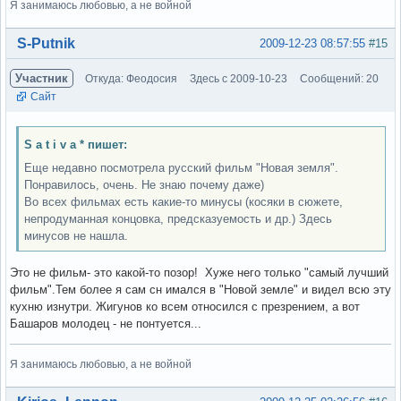
Я занимаюсь любовью, а не войной
Вне форума
S-Putnik
2009-12-23 08:57:55
#15
Участник
Откуда: Феодосия
Здесь с 2009-10-23
Сообщений: 20
Сайт
S a t i v a * пишет:
Еще недавно посмотрела русский фильм "Новая земля".
Понравилось, очень. Не знаю почему даже)
Во всех фильмах есть какие-то минусы (косяки в сюжете,
непродуманная концовка, предсказуемость и др.) Здесь
минусов не нашла.
Это не фильм- это какой-то позор! Хуже него только "самый лучший
фильм".Тем более я сам сн имался в "Новой земле" и видел всю эту
кухню изнутри. Жигунов ко всем относился с презрением, а вот
Башаров молодец - не понтуется...
Я занимаюсь любовью, а не войной
Вне форума