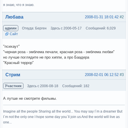
я знаю, что я знаю.
Вне форума
Любава
2008-01-31 18:01:42
#2
админ
Откуда: Берген
Здесь с 2006-05-17
Сообщений: 6,029
Сайт
"психаут"
"черная роза - эмблема печали, красная роза - эмблема любви"
но лучше поглядите не про хиппи, а про Баадера
"Красный террор"
Вне форума
Стрим
2008-02-01 06:12:52
#3
Участник
Здесь с 2006-08-18
Сообщений: 182
А лутше не смотрите фильмы.
Imagine all the people Sharing all the world... You may say I`m a dreamer But
I`m not the only one I hope some day you`ll join us And the world will live as
one...