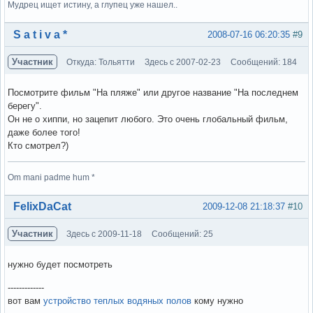
Мудрец ищет истину, а глупец уже нашел..
Вне форума
S a t i v a *
2008-07-16 06:20:35
#9
Участник
Откуда: Тольятти
Здесь с 2007-02-23
Сообщений: 184
Посмотрите фильм "На пляже" или другое название "На последнем
берегу".
Он не о хиппи, но зацепит любого. Это очень глобальный фильм,
даже более того!
Кто смотрел?)
Om mani padme hum *
Вне форума
FelixDaCat
2009-12-08 21:18:37
#10
Участник
Здесь с 2009-11-18
Сообщений: 25
нужно будет посмотреть
-------------
вот вам
устройство теплых водяных полов
кому нужно