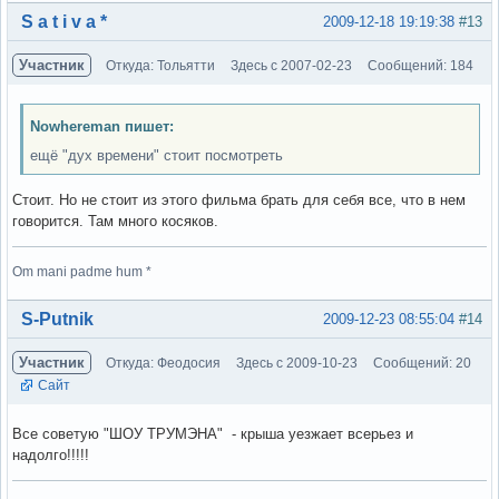
Вне форума
S a t i v a *
2009-12-18 19:19:38
#13
Участник
Откуда: Тольятти
Здесь с 2007-02-23
Сообщений: 184
Nowhereman пишет:
ещё "дух времени" стоит посмотреть
Стоит. Но не стоит из этого фильма брать для себя все, что в нем
говорится. Там много косяков.
Om mani padme hum *
Вне форума
S-Putnik
2009-12-23 08:55:04
#14
Участник
Откуда: Феодосия
Здесь с 2009-10-23
Сообщений: 20
Сайт
Все советую "ШОУ ТРУМЭНА" - крыша уезжает всерьез и
надолго!!!!!