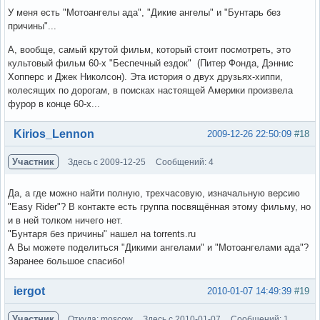
У меня есть "Мотоангелы ада", "Дикие ангелы" и "Бунтарь без
причины"...
А, вообще, самый крутой фильм, который стоит посмотреть, это
культовый фильм 60-х "Беспечный ездок" (Питер Фонда, Дэннис
Хопперс и Джек Николсон). Эта история о двух друзьях-хиппи,
колесящих по дорогам, в поисках настоящей Америки произвела
фурор в конце 60-х...
Вне форума
Kirios_Lennon
2009-12-26 22:50:09
#18
Участник
Здесь с 2009-12-25
Сообщений: 4
Да, а где можно найти полную, трехчасовую, изначальную версию
"Easy Rider"? В контакте есть группа посвящённая этому фильму, но
и в ней толком ничего нет.
"Бунтаря без причины" нашел на torrents.ru
А Вы можете поделиться "Дикими ангелами" и "Мотоангелами ада"?
Заранее большое спасибо!
Вне форума
iergot
2010-01-07 14:49:39
#19
Участник
Откуда: moscow
Здесь с 2010-01-07
Сообщений: 1