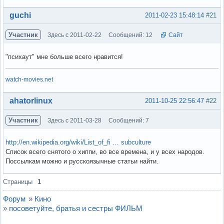
Вне форума
guchi
2011-02-23 15:48:14
#21
Участник
Здесь с 2011-02-22
Сообщений: 12
Сайт
"психаут" мне больше всего нравится!
watch-movies.net
Вне форума
ahatorlinux
2011-10-25 22:56:47
#22
Участник
Здесь с 2011-03-28
Сообщений: 7
http://en.wikipedia.org/wiki/List_of_fi … subculture
Список всего снятого о хиппи, во все времена, и у всех народов.
Поссылкам можно и русскоязычные статьи найти.
Вне форума
Страницы
1
Форум
»
Кино
»
посоветуйте, братья и сестры ФИЛЬМ