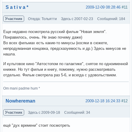
Вне форума
S a t i v a *
2009-12-09 08:28:46
#11
Участник
Откуда: Тольятти
Здесь с 2007-02-23
Сообщений: 184
Еще недавно посмотрела русский фильм "Новая земля".
Понравилось, очень. Не знаю почему даже)
Во всех фильмах есть какие-то минусы (косяки в сюжете,
непродуманная концовка, предсказуемость и др.) Здесь минусов не
нашла.
И культовое кино "Автостопом по галактике", снятое по одноименной
книжке. Но тут фильм и книгу, помоему, нужно рассматривать
отдельно. Фильм смотрела раз 5-6, и всегда с удовольствием.
Om mani padme hum *
Вне форума
Nowhereman
2009-12-18 16:24:33
#12
Участник
Здесь с 2009-09-18
Сообщений: 34
ещё "дух времени" стоит посмотреть