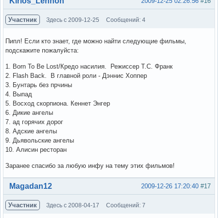
Kirios_Lennon
2009-12-25 02:26:56
#16
Участник
Здесь с 2009-12-25
Сообщений: 4
Пипл! Если кто знает, где можно найти следующие фильмы,
подскажите пожалуйста:
1. Born To Be Lost/Кредо насилия. Режиссер Т.С. Франк
2. Flash Back. В главной роли - Дэннис Хоппер
3. Бунтарь без прчины
4. Выпад
5. Восход скорпиона. Кеннет Энгер
6. Дикие ангелы
7. ад горячих дорог
8. Адские ангелы
9. Дьявольские ангелы
10. Алисин ресторан
Заранее спасибо за любую инфу на тему этих фильмов!
Вне форума
Magadan12
2009-12-26 17:20:40
#17
Участник
Здесь с 2008-04-17
Сообщений: 7