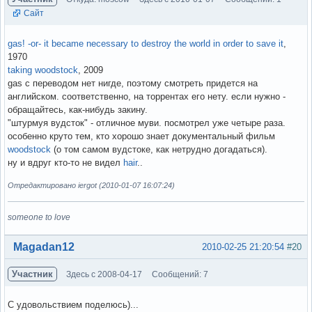
Сайт
gas! -or- it became necessary to destroy the world in order to save it
,
1970
taking woodstock
, 2009
gas с переводом нет нигде, поэтому смотреть придется на
английском. соответственно, на торрентах его нету. если нужно -
обращайтесь, как-нибудь закину.
"штурмуя вудсток" - отличное муви. посмотрел уже четыре раза.
особенно круто тем, кто хорошо знает документальный фильм
woodstock
(о том самом вудстоке, как нетрудно догадаться).
ну и вдруг кто-то не видел
hair
..
Отредактировано iergot (2010-01-07 16:07:24)
someone to love
Вне форума
Magadan12
2010-02-25 21:20:54
#20
Участник
Здесь с 2008-04-17
Сообщений: 7
С удовольствием поделюсь)...