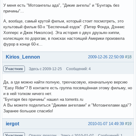
У меня есть "Мотоангелы ада", "Дикие ангелы" и "Бунтарь без
причины"...
А, вообще, самый крутой фильм, который стоит посмотреть, это
культовый фильм 60-х "Беспечный ездок" (Питер Фонда, Дэннис
Хопперс и Джек Николсон). Эта история о двух друзьях-хиппи,
колесящих по дорогам, в поисках настоящей Америки произвела
фурор в конце 60-х...
Вне форума
Kirios_Lennon
2009-12-26 22:50:09
#18
Участник
Здесь с 2009-12-25
Сообщений: 4
Да, а где можно найти полную, трехчасовую, изначальную версию
"Easy Rider"? В контакте есть группа посвящённая этому фильму, но
и в ней толком ничего нет.
"Бунтаря без причины" нашел на torrents.ru
А Вы можете поделиться "Дикими ангелами" и "Мотоангелами ада"?
Заранее большое спасибо!
Вне форума
iergot
2010-01-07 14:49:39
#19
Участник
Откуда: moscow
Здесь с 2010-01-07
Сообщений: 1