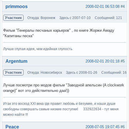
Вне форума
primmoos
2008-02-01 06:53:08
#4
Участник
Откуда: Воронеж
Здесь с 2007-07-10
Сообщений: 121
Фильм "Генералы песчаных карьеров" , по книге Жоржи Амаду
"Капитаны песка"
Лучше глупая идея, чем идейная глупость
Вне форума
Argentum
2008-02-01 20:01:18
#5
Участник
Откуда: Новосибирск
Здесь с 2008-01-26
Сообщений: 16
Лучше посмотри про модов фильм "Заводной апельсин (A clockwork
orange)" вот это действительно даа!))
Итак это восход XXI века где правит любовь и безумие, и наши души
свободны совершать самые низкие поступки! 332922634 - тут меня
можно найти !!!
Вне форума
Peace
2008-07-05 19:07:45
#6