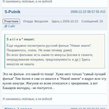
Я занимаюсь любовью, а не войной
Вне форума
S-Putnik
2009-12-23 08:57:55
#15
Участник
Откуда: Феодосия
Здесь с 2009-10-23
Сообщений: 20
Сайт
S a t i v a * пишет:
Еще недавно посмотрела русский фильм "Новая земля".
Понравилось, очень. Не знаю почему даже)
Во всех фильмах есть какие-то минусы (косяки в сюжете,
непродуманная концовка, предсказуемость и др.) Здесь
минусов не нашла.
Это не фильм- это какой-то позор! Хуже него только "самый лучший
фильм".Тем более я сам сн имался в "Новой земле" и видел всю эту
кухню изнутри. Жигунов ко всем относился с презрением, а вот
Башаров молодец - не понтуется...
Я занимаюсь любовью, а не войной
Вне форума