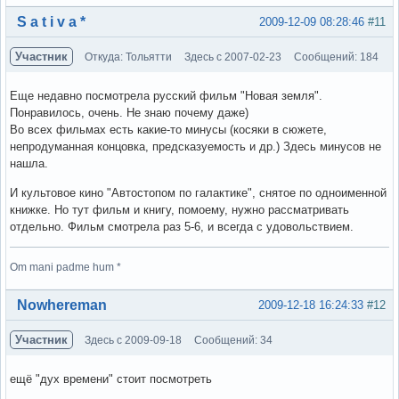
Вне форума
S a t i v a *
2009-12-09 08:28:46
#11
Участник
Откуда: Тольятти
Здесь с 2007-02-23
Сообщений: 184
Еще недавно посмотрела русский фильм "Новая земля".
Понравилось, очень. Не знаю почему даже)
Во всех фильмах есть какие-то минусы (косяки в сюжете,
непродуманная концовка, предсказуемость и др.) Здесь минусов не
нашла.
И культовое кино "Автостопом по галактике", снятое по одноименной
книжке. Но тут фильм и книгу, помоему, нужно рассматривать
отдельно. Фильм смотрела раз 5-6, и всегда с удовольствием.
Om mani padme hum *
Вне форума
Nowhereman
2009-12-18 16:24:33
#12
Участник
Здесь с 2009-09-18
Сообщений: 34
ещё "дух времени" стоит посмотреть