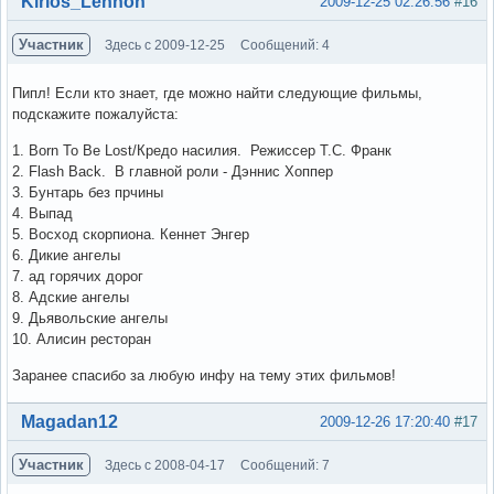
Kirios_Lennon
2009-12-25 02:26:56
#16
Участник
Здесь с 2009-12-25
Сообщений: 4
Пипл! Если кто знает, где можно найти следующие фильмы,
подскажите пожалуйста:
1. Born To Be Lost/Кредо насилия. Режиссер Т.С. Франк
2. Flash Back. В главной роли - Дэннис Хоппер
3. Бунтарь без прчины
4. Выпад
5. Восход скорпиона. Кеннет Энгер
6. Дикие ангелы
7. ад горячих дорог
8. Адские ангелы
9. Дьявольские ангелы
10. Алисин ресторан
Заранее спасибо за любую инфу на тему этих фильмов!
Вне форума
Magadan12
2009-12-26 17:20:40
#17
Участник
Здесь с 2008-04-17
Сообщений: 7