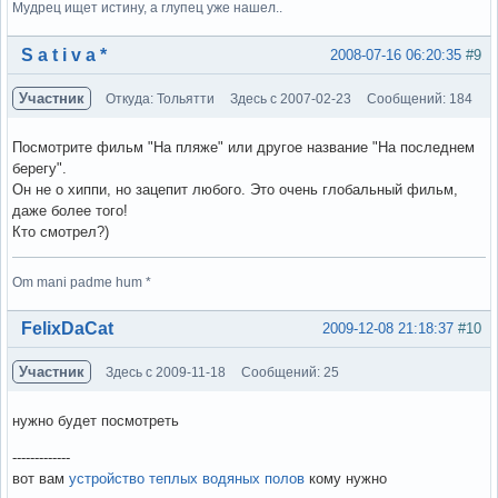
Мудрец ищет истину, а глупец уже нашел..
Вне форума
S a t i v a *
2008-07-16 06:20:35
#9
Участник
Откуда: Тольятти
Здесь с 2007-02-23
Сообщений: 184
Посмотрите фильм "На пляже" или другое название "На последнем
берегу".
Он не о хиппи, но зацепит любого. Это очень глобальный фильм,
даже более того!
Кто смотрел?)
Om mani padme hum *
Вне форума
FelixDaCat
2009-12-08 21:18:37
#10
Участник
Здесь с 2009-11-18
Сообщений: 25
нужно будет посмотреть
-------------
вот вам
устройство теплых водяных полов
кому нужно