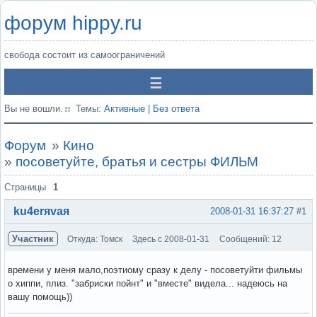
форум hippy.ru
свобода состоит из самоограничений
Вы не вошли.
Темы:
Активные
|
Без ответа
Форум
»
Кино
»
посоветуйте, братья и сестры ФИЛЬМ
Страницы
1
ku4erяvaя
2008-01-31 16:37:27
#1
Участник
Откуда: Томск
Здесь с 2008-01-31
Сообщений: 12
времени у меня мало,поэтиому сразу к делу - посоветуйти фильмы
о хиппи, плиз. "забриски пойнт" и "вместе" видела... надеюсь на
вашу помощь))