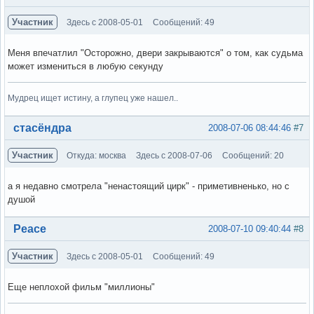
Участник
Здесь с 2008-05-01
Сообщений: 49
Меня впечатлил "Осторожно, двери закрываются" о том, как судьма
может измениться в любую секунду
Мудрец ищет истину, а глупец уже нашел..
Вне форума
стасёндра
2008-07-06 08:44:46
#7
Участник
Откуда: москва
Здесь с 2008-07-06
Сообщений: 20
а я недавно смотрела "ненастоящий цирк" - приметивненько, но с
душой
Вне форума
Peace
2008-07-10 09:40:44
#8
Участник
Здесь с 2008-05-01
Сообщений: 49
Еще неплохой фильм "миллионы"