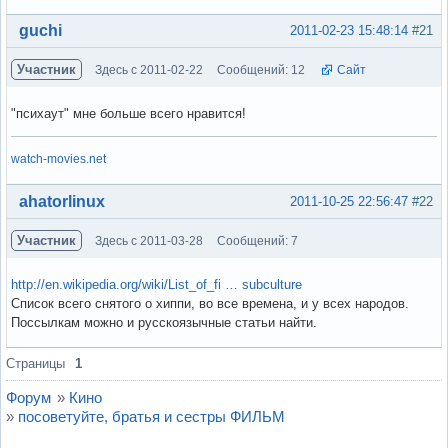
Вне форума
guchi
2011-02-23 15:48:14
#21
Участник
Здесь с 2011-02-22
Сообщений: 12
Сайт
"психаут" мне больше всего нравится!
watch-movies.net
Вне форума
ahatorlinux
2011-10-25 22:56:47
#22
Участник
Здесь с 2011-03-28
Сообщений: 7
http://en.wikipedia.org/wiki/List_of_fi … subculture
Список всего снятого о хиппи, во все времена, и у всех народов.
Поссылкам можно и русскоязычные статьи найти.
Вне форума
Страницы
1
Форум
»
Кино
»
посоветуйте, братья и сестры ФИЛЬМ