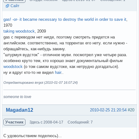
Сайт
gas! -or- it became necessary to destroy the world in order to save it
,
1970
taking woodstock
, 2009
gas с переводом нет нигде, поэтому смотреть придется на
английском. соответственно, на торрентах его нету. если нужно -
обращайтесь, как-нибудь закину.
"штурмуя вудсток" - отличное муви. посмотрел уже четыре раза.
особенно круто тем, кто хорошо знает документальный фильм
woodstock
(о том самом вудстоке, как нетрудно догадаться).
ну и вдруг кто-то не видел
hair
..
Отредактировано iergot (2010-01-07 16:07:24)
someone to love
Вне форума
Magadan12
2010-02-25 21:20:54
#20
Участник
Здесь с 2008-04-17
Сообщений: 7
С удовольствием поделюсь)...