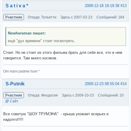
Вне форума
S a t i v a *
2009-12-18 19:19:38
#13
Участник
Откуда: Тольятти
Здесь с 2007-02-23
Сообщений: 184
Nowhereman пишет:
ещё "дух времени" стоит посмотреть
Стоит. Но не стоит из этого фильма брать для себя все, что в нем
говорится. Там много косяков.
Om mani padme hum *
Вне форума
S-Putnik
2009-12-23 08:55:04
#14
Участник
Откуда: Феодосия
Здесь с 2009-10-23
Сообщений: 20
Сайт
Все советую "ШОУ ТРУМЭНА" - крыша уезжает всерьез и
надолго!!!!!