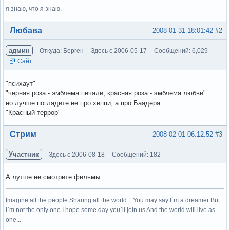
я знаю, что я знаю.
Вне форума
Любава
2008-01-31 18:01:42
#2
админ
Откуда: Берген
Здесь с 2006-05-17
Сообщений: 6,029
Сайт
"психаут"
"черная роза - эмблема печали, красная роза - эмблема любви"
но лучше поглядите не про хиппи, а про Баадера
"Красный террор"
Вне форума
Стрим
2008-02-01 06:12:52
#3
Участник
Здесь с 2006-08-18
Сообщений: 182
А лутше не смотрите фильмы.
Imagine all the people Sharing all the world... You may say I`m a dreamer But
I`m not the only one I hope some day you`ll join us And the world will live as
one...