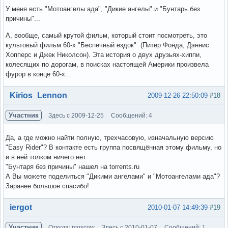
У меня есть "Мотоангелы ада", "Дикие ангелы" и "Бунтарь без
причины"...
А, вообще, самый крутой фильм, который стоит посмотреть, это
культовый фильм 60-х "Беспечный ездок" (Питер Фонда, Дэннис
Хопперс и Джек Николсон). Эта история о двух друзьях-хиппи,
колесящих по дорогам, в поисках настоящей Америки произвела
фурор в конце 60-х...
Вне форума
Kirios_Lennon
2009-12-26 22:50:09
#18
Участник
Здесь с 2009-12-25
Сообщений: 4
Да, а где можно найти полную, трехчасовую, изначальную версию
"Easy Rider"? В контакте есть группа посвящённая этому фильму, но
и в ней толком ничего нет.
"Бунтаря без причины" нашел на torrents.ru
А Вы можете поделиться "Дикими ангелами" и "Мотоангелами ада"?
Заранее большое спасибо!
Вне форума
iergot
2010-01-07 14:49:39
#19
Участник
Откуда: moscow
Здесь с 2010-01-07
Сообщений: 1