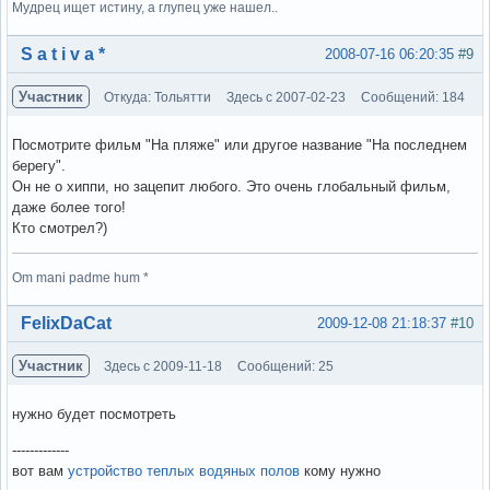
Мудрец ищет истину, а глупец уже нашел..
Вне форума
S a t i v a *
2008-07-16 06:20:35
#9
Участник
Откуда: Тольятти
Здесь с 2007-02-23
Сообщений: 184
Посмотрите фильм "На пляже" или другое название "На последнем
берегу".
Он не о хиппи, но зацепит любого. Это очень глобальный фильм,
даже более того!
Кто смотрел?)
Om mani padme hum *
Вне форума
FelixDaCat
2009-12-08 21:18:37
#10
Участник
Здесь с 2009-11-18
Сообщений: 25
нужно будет посмотреть
-------------
вот вам
устройство теплых водяных полов
кому нужно