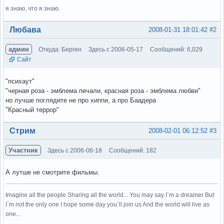
я знаю, что я знаю.
Вне форума
Любава
2008-01-31 18:01:42
#2
админ
Откуда: Берген
Здесь с 2006-05-17
Сообщений: 6,029
Сайт
"психаут"
"черная роза - эмблема печали, красная роза - эмблема любви"
но лучше поглядите не про хиппи, а про Баадера
"Красный террор"
Вне форума
Стрим
2008-02-01 06:12:52
#3
Участник
Здесь с 2006-08-18
Сообщений: 182
А лутше не смотрите фильмы.
Imagine all the people Sharing all the world... You may say I`m a dreamer But
I`m not the only one I hope some day you`ll join us And the world will live as
one...