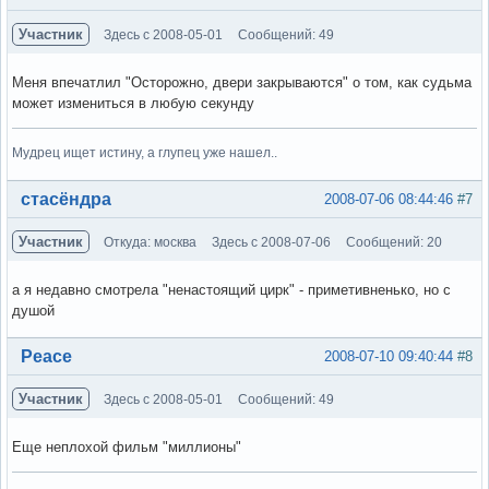
Участник
Здесь с 2008-05-01
Сообщений: 49
Меня впечатлил "Осторожно, двери закрываются" о том, как судьма
может измениться в любую секунду
Мудрец ищет истину, а глупец уже нашел..
Вне форума
стасёндра
2008-07-06 08:44:46
#7
Участник
Откуда: москва
Здесь с 2008-07-06
Сообщений: 20
а я недавно смотрела "ненастоящий цирк" - приметивненько, но с
душой
Вне форума
Peace
2008-07-10 09:40:44
#8
Участник
Здесь с 2008-05-01
Сообщений: 49
Еще неплохой фильм "миллионы"