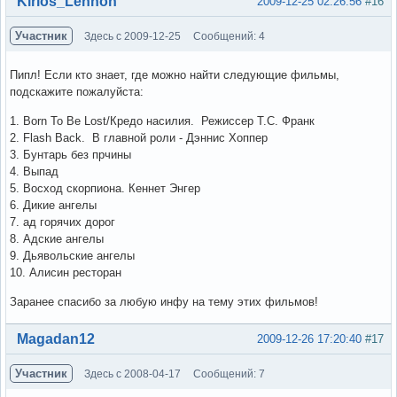
Kirios_Lennon
2009-12-25 02:26:56
#16
Участник
Здесь с 2009-12-25
Сообщений: 4
Пипл! Если кто знает, где можно найти следующие фильмы,
подскажите пожалуйста:
1. Born To Be Lost/Кредо насилия. Режиссер Т.С. Франк
2. Flash Back. В главной роли - Дэннис Хоппер
3. Бунтарь без прчины
4. Выпад
5. Восход скорпиона. Кеннет Энгер
6. Дикие ангелы
7. ад горячих дорог
8. Адские ангелы
9. Дьявольские ангелы
10. Алисин ресторан
Заранее спасибо за любую инфу на тему этих фильмов!
Вне форума
Magadan12
2009-12-26 17:20:40
#17
Участник
Здесь с 2008-04-17
Сообщений: 7