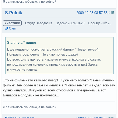
Я занимаюсь любовью, а не войной
Вне форума
S-Putnik
2009-12-23 08:57:55
#15
Участник
Откуда: Феодосия
Здесь с 2009-10-23
Сообщений: 20
Сайт
S a t i v a * пишет:
Еще недавно посмотрела русский фильм "Новая земля".
Понравилось, очень. Не знаю почему даже)
Во всех фильмах есть какие-то минусы (косяки в сюжете,
непродуманная концовка, предсказуемость и др.) Здесь
минусов не нашла.
Это не фильм- это какой-то позор! Хуже него только "самый лучший
фильм".Тем более я сам сн имался в "Новой земле" и видел всю эту
кухню изнутри. Жигунов ко всем относился с презрением, а вот
Башаров молодец - не понтуется...
Я занимаюсь любовью, а не войной
Вне форума