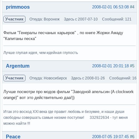
Вне форума
primmoos
2008-02-01 06:53:08
#4
Участник
Откуда: Воронеж
Здесь с 2007-07-10
Сообщений: 121
Фильм "Генералы песчаных карьеров" , по книге Жоржи Амаду
"Капитаны песка"
Лучше глупая идея, чем идейная глупость
Вне форума
Argentum
2008-02-01 20:01:18
#5
Участник
Откуда: Новосибирск
Здесь с 2008-01-26
Сообщений: 16
Лучше посмотри про модов фильм "Заводной апельсин (A clockwork
orange)" вот это действительно даа!))
Итак это восход XXI века где правит любовь и безумие, и наши души
свободны совершать самые низкие поступки! 332922634 - тут меня
можно найти !!!
Вне форума
Peace
2008-07-05 19:07:45
#6