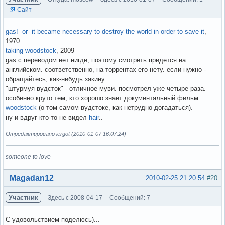
Сайт
gas! -or- it became necessary to destroy the world in order to save it
,
1970
taking woodstock
, 2009
gas с переводом нет нигде, поэтому смотреть придется на
английском. соответственно, на торрентах его нету. если нужно -
обращайтесь, как-нибудь закину.
"штурмуя вудсток" - отличное муви. посмотрел уже четыре раза.
особенно круто тем, кто хорошо знает документальный фильм
woodstock
(о том самом вудстоке, как нетрудно догадаться).
ну и вдруг кто-то не видел
hair
..
Отредактировано iergot (2010-01-07 16:07:24)
someone to love
Вне форума
Magadan12
2010-02-25 21:20:54
#20
Участник
Здесь с 2008-04-17
Сообщений: 7
С удовольствием поделюсь)...