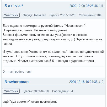
Вне форума
S a t i v a *
2009-12-09 08:28:46
#11
Участник
Откуда: Тольятти
Здесь с 2007-02-23
Сообщений: 184
Еще недавно посмотрела русский фильм "Новая земля".
Понравилось, очень. Не знаю почему даже)
Во всех фильмах есть какие-то минусы (косяки в сюжете,
непродуманная концовка, предсказуемость и др.) Здесь минусов не
нашла.
И культовое кино "Автостопом по галактике", снятое по одноименной
книжке. Но тут фильм и книгу, помоему, нужно рассматривать
отдельно. Фильм смотрела раз 5-6, и всегда с удовольствием.
Om mani padme hum *
Вне форума
Nowhereman
2009-12-18 16:24:33
#12
Участник
Здесь с 2009-09-18
Сообщений: 34
ещё "дух времени" стоит посмотреть