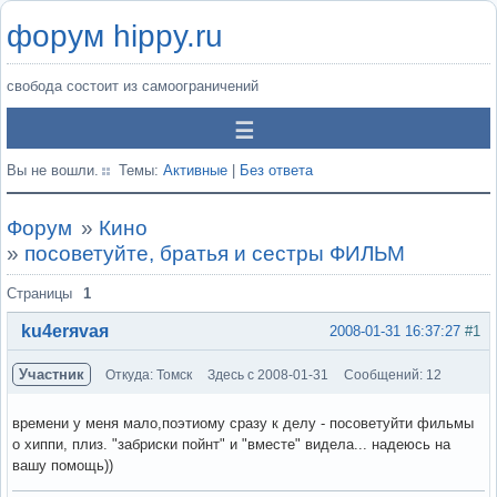
форум hippy.ru
свобода состоит из самоограничений
Вы не вошли.
Темы:
Активные
|
Без ответа
Форум
»
Кино
»
посоветуйте, братья и сестры ФИЛЬМ
Страницы
1
ku4erяvaя
2008-01-31 16:37:27
#1
Участник
Откуда: Томск
Здесь с 2008-01-31
Сообщений: 12
времени у меня мало,поэтиому сразу к делу - посоветуйти фильмы
о хиппи, плиз. "забриски пойнт" и "вместе" видела... надеюсь на
вашу помощь))