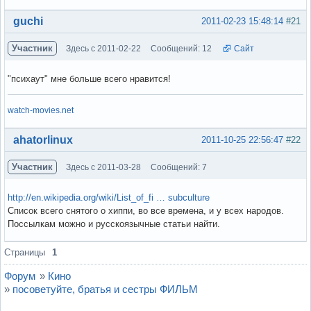
Вне форума
guchi
2011-02-23 15:48:14
#21
Участник
Здесь с 2011-02-22
Сообщений: 12
Сайт
"психаут" мне больше всего нравится!
watch-movies.net
Вне форума
ahatorlinux
2011-10-25 22:56:47
#22
Участник
Здесь с 2011-03-28
Сообщений: 7
http://en.wikipedia.org/wiki/List_of_fi … subculture
Список всего снятого о хиппи, во все времена, и у всех народов.
Поссылкам можно и русскоязычные статьи найти.
Вне форума
Страницы
1
Форум
»
Кино
»
посоветуйте, братья и сестры ФИЛЬМ