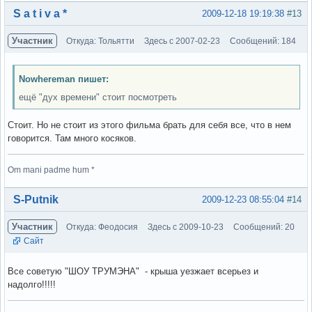
Вне форума
S a t i v a *
2009-12-18 19:19:38
#13
Участник
Откуда: Тольятти
Здесь с 2007-02-23
Сообщений: 184
Nowhereman пишет:
ещё "дух времени" стоит посмотреть
Стоит. Но не стоит из этого фильма брать для себя все, что в нем
говорится. Там много косяков.
Om mani padme hum *
Вне форума
S-Putnik
2009-12-23 08:55:04
#14
Участник
Откуда: Феодосия
Здесь с 2009-10-23
Сообщений: 20
Сайт
Все советую "ШОУ ТРУМЭНА" - крыша уезжает всерьез и
надолго!!!!!