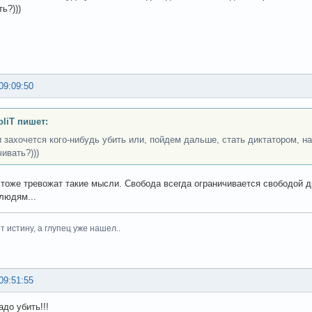
ь?)))
09:09:50
liT пишет:
и захочется кого-нибудь убить или, пойдем дальше, стать диктатором, нач
ивать?)))
 тоже тревожат такие мысли. Свобода всегда ограничивается свободой др
людям...
 истину, а глупец уже нашел..
09:51:55
до убить!!!