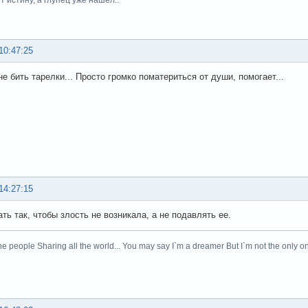
10:47:25
е бить тарелки... Просто громко поматериться от души, помогает...
14:27:15
ть так, чтобы злость не возникала, а не подавлять ее.
he people Sharing all the world... You may say I`m a dreamer But I`m not the only on