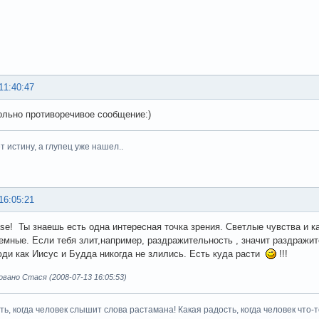
11:40:47
вольно противоречивое сообщение:)
 истину, а глупец уже нашел..
16:05:21
se! Ты знаешь есть одна интересная точка зрения. Светлые чувства и к
емные. Если тебя злит,например, раздражительность , значит раздражит
ди как Иисус и Будда никогда не злились. Есть куда расти
!!!
ано Стася (2008-07-13 16:05:53)
сть, когда человек слышит слова растамана! Какая радость, когда челове