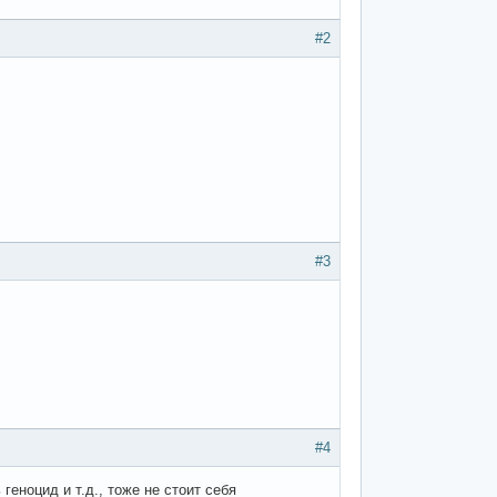
#2
#3
#4
геноцид и т.д., тоже не стоит себя