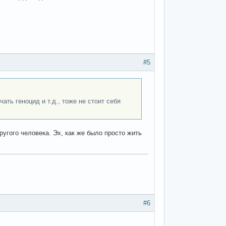
#5
ать геноцид и т.д., тоже не стоит себя
угого человека. Эх, как же было просто жить
#6