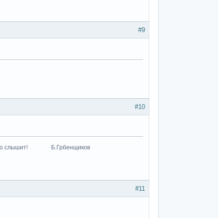
#9
#10
к что-то слышит! Б.Грбенщиков
#11