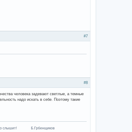
#7
#8
ачества человека задевают светлые, а темные
ельность надо искать в себе. Поэтому такие
к что-то слышит! Б.Грбенщиков