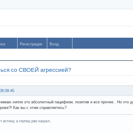
иск
Регистрация
Вход
ться со СВОЕЙ агрессией?
09:09:45
нимаю хиппи это абсолютный пацифизм, позитив и все прочее.. Но что де
 роже?! Как вы с этим справляетесь?
 истину, а глупец уже нашел..