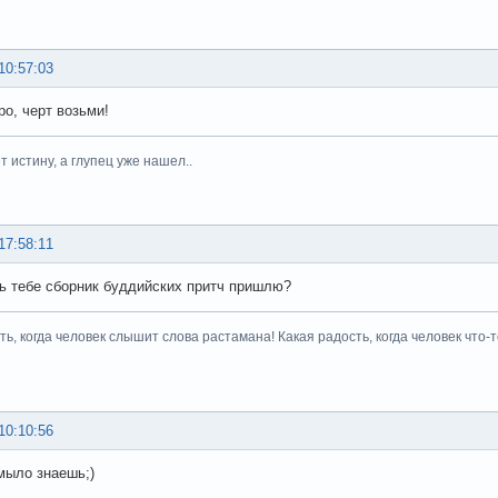
10:57:03
ро, черт возьми!
 истину, а глупец уже нашел..
17:58:11
ь тебе сборник буддийских притч пришлю?
сть, когда человек слышит слова растамана! Какая радость, когда челове
10:10:56
мыло знаешь;)