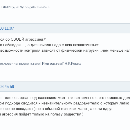
 истину, а глупец уже нашел..
00:11:07
ься со СВОЕЙ агрессией?"
о наблюдая...., а для начала надо с нею познакомиться
 возможности контроля зависят от физической нагрузки...чем меньше наг
гословенны препятствия! Ими растем!" Н.К.Рерих
08:45:56
 г теле есь орган под названием мозг .так вот именно с его помощью де
м подходе сводится к незначительному раздражителю с которым легко 
ение не попадают ) но в обычной жизни их мало , а если вдруг. . . .
ды агрессия пойдет только на пользу обществу )