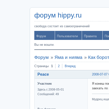
форум hippy.ru
свобода состоит из самоограничений
Форум
Пользователи
Правила
По
Вы не вошли.
Форум
»
Яма и нияма
»
Как боро
Страницы
1
2
Вперед
Peace
2008-07-07 
Участник
Я конеш по
заехать по
Здесь с 2008-05-01
Сообщений: 49
Мудрец ищет