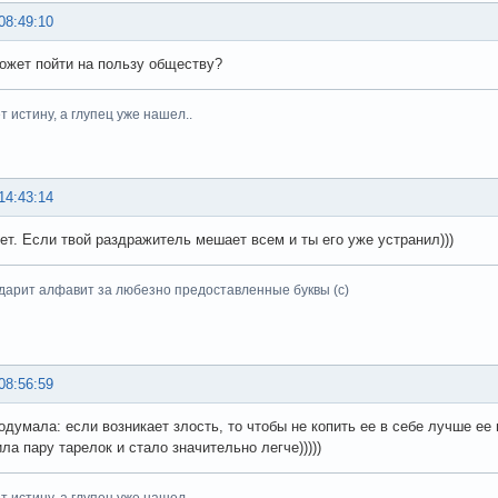
08:49:10
ожет пойти на пользу обществу?
 истину, а глупец уже нашел..
14:43:14
ет. Если твой раздражитель мешает всем и ты его уже устранил)))
дарит алфавит за любезно предоставленные буквы (с)
08:56:59
подумала: если возникает злость, то чтобы не копить ее в себе лучше ее
ла пару тарелок и стало значительно легче)))))
 истину, а глупец уже нашел..