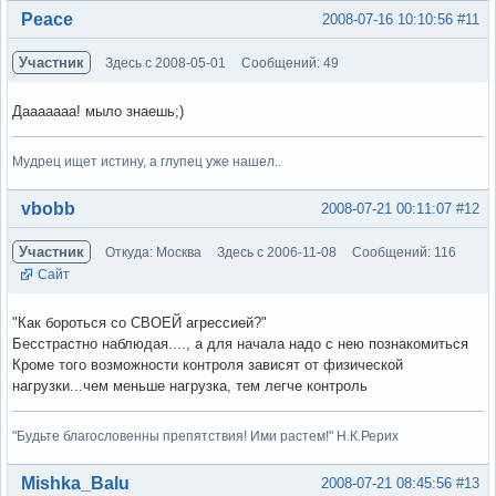
Вне форума
Peace
2008-07-16 10:10:56
#11
Участник
Здесь с 2008-05-01
Сообщений: 49
Дааааааа! мыло знаешь;)
Мудрец ищет истину, а глупец уже нашел..
Вне форума
vbobb
2008-07-21 00:11:07
#12
Участник
Откуда: Москва
Здесь с 2006-11-08
Сообщений: 116
Сайт
"Как бороться со СВОЕЙ агрессией?"
Бесстрастно наблюдая...., а для начала надо с нею познакомиться
Кроме того возможности контроля зависят от физической
нагрузки...чем меньше нагрузка, тем легче контроль
"Будьте благословенны препятствия! Ими растем!" Н.К.Рерих
Вне форума
Mishka_Balu
2008-07-21 08:45:56
#13