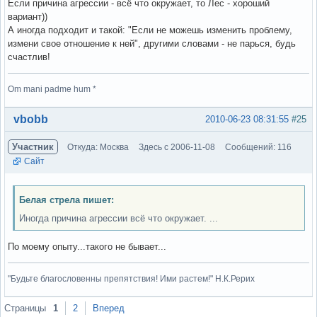
Если причина агрессии - всё что окружает, то Лес - хороший
вариант))
А иногда подходит и такой: "Если не можешь изменить проблему,
измени свое отношение к ней", другими словами - не парься, будь
счастлив!
Om mani padme hum *
Вне форума
vbobb
2010-06-23 08:31:55
#25
Участник
Откуда: Москва
Здесь с 2006-11-08
Сообщений: 116
Сайт
Белая стрела пишет:
Иногда причина агрессии всё что окружает. ...
По моему опыту...такого не бывает...
"Будьте благословенны препятствия! Ими растем!" Н.К.Рерих
Вне форума
Страницы
1
2
Вперед