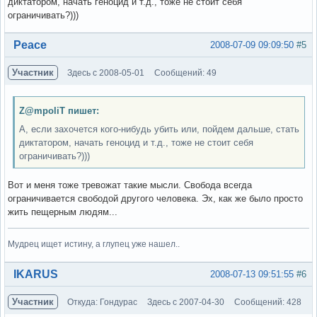
диктатором, начать геноцид и т.д., тоже не стоит себя
ограничивать?)))
Вне форума
Peace
2008-07-09 09:09:50
#5
Участник
Здесь с 2008-05-01
Сообщений: 49
Z@mpoliT пишет:
А, если захочется кого-нибудь убить или, пойдем дальше, стать
диктатором, начать геноцид и т.д., тоже не стоит себя
ограничивать?)))
Вот и меня тоже тревожат такие мысли. Свобода всегда
ограничивается свободой другого человека. Эх, как же было просто
жить пещерным людям...
Мудрец ищет истину, а глупец уже нашел..
Вне форума
IKARUS
2008-07-13 09:51:55
#6
Участник
Откуда: Гондурас
Здесь с 2007-04-30
Сообщений: 428