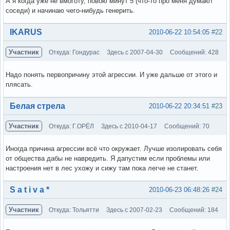
А я когда уже не вмоготу, повою минут 5 (что-то про меня думают
соседи) и начинаю чего-нибудь генерить.
Вне форума
IKARUS
2010-06-22 10:54:05
#22
Участник
Откуда: Гондурас
Здесь с 2007-04-30
Сообщений: 428
Надо понять первопричину этой агрессии. И уже дальше от этого и
плясать.
Вне форума
Белая стрела
2010-06-22 20:34:51
#23
Участник
Откуда: Г.ОРЁЛ
Здесь с 2010-04-17
Сообщений: 70
Иногда причина агрессии всё что окружает. Лучше изолировать себя
от общества дабы не навредить. Я дапустим если проблемы или
настроения нет в лес ухожу и сижу там пока легче не станет.
Вне форума
S a t i v a *
2010-06-23 06:48:26
#24
Участник
Откуда: Тольятти
Здесь с 2007-02-23
Сообщений: 184