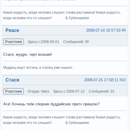
Какая радость, когда человек слышит слова растамана! Какая радость,
когда человек что-то слышит! Б.Грбенщиков
Вне форума
Peace
2008-07-14 10:57:03
#9
Участник
Здесь с 2008-05-01
Сообщений: 49
Стася, мудро, черт возьми!
Мудрец ищет истину, а глупец уже нашел..
Вне форума
Стася
2008-07-15 17:58:11
#10
Участник
Откуда: Омск
Здесь с 2008-07-12
Сообщений: 32
Ага! Хочешь тебе сборник буддийских притч пришлю?
Какая радость, когда человек слышит слова растамана! Какая радость,
когда человек что-то слышит! Б.Грбенщиков