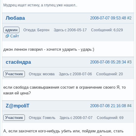
Мудрец ищет истину, а глупец уже нашел..
Вне форума
Любава
2008-07-07 09:53:48
#2
админ
Откуда: Берген
Здесь с 2006-05-17
Сообщений: 6,029
Сайт
джон леннон говорил - хочется ударить - ударь:)
Вне форума
стасёндра
2008-07-08 05:28:34
#3
Участник
Откуда: москва
Здесь с 2008-07-06
Сообщений: 20
если свобода самовыражения состоит в ограничение своего Я, то
какая ей цена?
Вне форума
Z@mpoliT
2008-07-08 21:16:08
#4
Участник
Откуда: Гомель
Здесь с 2008-07-07
Сообщений: 69
А, если захочется кого-нибудь убить или, пойдем дальше, стать