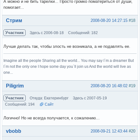
А можно и не бить тарелки... Просто громко поматериться от души,
помогает...
Вне форума
Стрим
2008-08-20 14:27:15
#18
Участник
Здесь с 2006-08-18
Сообщений: 182
Лучше делать так, чтобы злость не возникала, а не подавлять ее.
Imagine all the people Sharing all the world... You may say I`m a dreamer But
I`m not the only one I hope some day you`ll join us And the world will live as
one...
Вне форума
Piligrim
2008-08-20 16:48:02
#19
Участник
Откуда: Екатеринбург
Здесь с 2007-05-19
Сообщений: 194
Сайт
Логично! Но не всегда получается, к сожалению...
Вне форума
vbobb
2008-09-21 12:43:44
#20