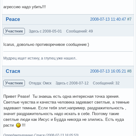
агрессию надо убить!!!
Вне форума
Peace
2008-07-13 11:40:47
#7
Участник
Здесь с 2008-05-01
Сообщений: 49
Icarus, довольно противоречивое сообщение:)
Мудрец ищет истину, а глупец уже нашел..
Вне форума
Стася
2008-07-13 16:05:21
#8
Участник
Откуда: Омск
Здесь с 2008-07-12
Сообщений: 32
Привет Pease! Ты знаешь есть одна интересная точка зрения.
Светлые чувства и качества человека задевают светлые, а темные
задевают темные. Если тебя злит,например, раздражительность ,
значит раздражительность надо искать в себе. Поэтому такие
светлые люди как Иисус и Будда никогда не злились. Есть куда
расти
!!!
Отредактировано Стася (2008-07-13 16:05:53)