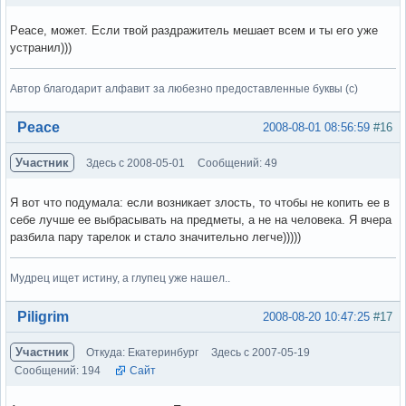
Peace, может. Если твой раздражитель мешает всем и ты его уже
устранил)))
Автор благодарит алфавит за любезно предоставленные буквы (с)
Вне форума
Peace
2008-08-01 08:56:59
#16
Участник
Здесь с 2008-05-01
Сообщений: 49
Я вот что подумала: если возникает злость, то чтобы не копить ее в
себе лучше ее выбрасывать на предметы, а не на человека. Я вчера
разбила пару тарелок и стало значительно легче)))))
Мудрец ищет истину, а глупец уже нашел..
Вне форума
Piligrim
2008-08-20 10:47:25
#17
Участник
Откуда: Екатеринбург
Здесь с 2007-05-19
Сообщений: 194
Сайт