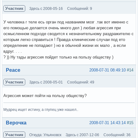
Участник
Здесь с 2008-05-16
Сообщений: 9
У человека г теле есь орган под названием мозг .так вот именно с
его помощью делается очень много дел ) любая агрессия при
осмысленном подходе сводится к незначительному раздражителю с
которым легко справиться ! Правда клинические случаи под ето
определение не попадают ) но в обычной жизни их мало , а если
вдруг. . . .
? )) Ну тады агрессия пойдет только на пользу обществу )
Вне форума
Peace
2008-07-31 08:49:10
#14
Участник
Здесь с 2008-05-01
Сообщений: 49
Агрессия может пойти на пользу обществу?
Мудрец ищет истину, а глупец уже нашел..
Вне форума
Верочка
2008-07-31 14:43:14
#15
Участник
Откуда: Ульяновск
Здесь с 2007-12-06
Сообщений: 36