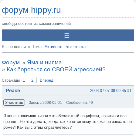
форум hippy.ru
свобода состоит из самоограничений
Вы не вошли.
Темы:
Активные
|
Без ответа
Форум
»
Яма и нияма
»
Как бороться со СВОЕЙ агрессией?
Страницы
1
2
Вперед
Peace
2008-07-07 09:09:45
#1
Участник
Здесь с 2008-05-01
Сообщений: 49
Я конеш понимаю хиппи это абсолютный пацифизм, позитив и все
прочее.. Но что делать, когда так хочется кому-то смачно заехать по
роже?! Как вы с этим справляетесь?