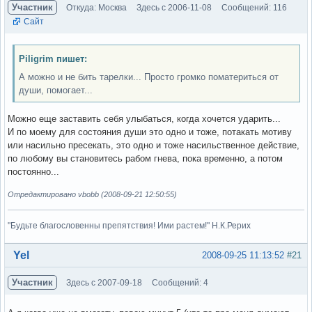
Участник
Откуда: Москва
Здесь с 2006-11-08
Сообщений: 116
Сайт
Piligrim пишет:
А можно и не бить тарелки... Просто громко поматериться от
души, помогает...
Можно еще заставить себя улыбаться, когда хочется ударить...
И по моему для состояния души это одно и тоже, потакать мотиву
или насильно пресекать, это одно и тоже насильственное действие,
по любому вы становитесь рабом гнева, пока временно, а потом
постоянно...
Отредактировано vbobb (2008-09-21 12:50:55)
"Будьте благословенны препятствия! Ими растем!" Н.К.Рерих
Вне форума
Yel
2008-09-25 11:13:52
#21
Участник
Здесь с 2007-09-18
Сообщений: 4