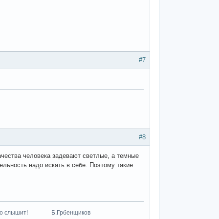
#7
#8
ачества человека задевают светлые, а темные
ельность надо искать в себе. Поэтому такие
к что-то слышит! Б.Грбенщиков