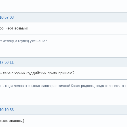
10:57:03
ро, черт возьми!
 истину, а глупец уже нашел..
17:58:11
ь тебе сборник буддийских притч пришлю?
сть, когда человек слышит слова растамана! Какая радость, когда челове
10:10:56
мыло знаешь;)