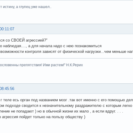
 истину, а глупец уже нашел..
00:11:07
ься со СВОЕЙ агрессией?"
о наблюдая...., а для начала надо с нею познакомиться
 возможности контроля зависят от физической нагрузки...чем меньше наг
гословенны препятствия! Ими растем!" Н.К.Рерих
08:45:56
 г теле есь орган под названием мозг .так вот именно с его помощью де
м подходе сводится к незначительному раздражителю с которым легко 
ение не попадают ) но в обычной жизни их мало , а если вдруг. . . .
ды агрессия пойдет только на пользу обществу )