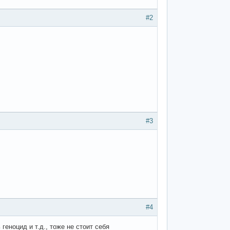
#2
#3
#4
геноцид и т.д., тоже не стоит себя