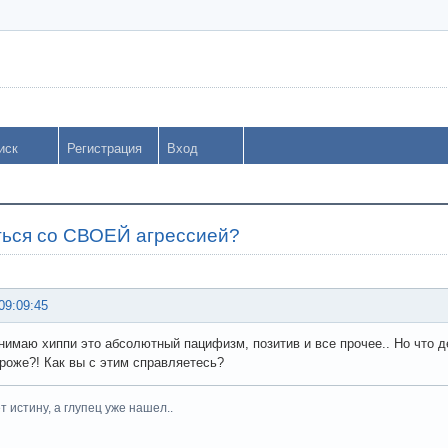
иск
Регистрация
Вход
ться со СВОЕЙ агрессией?
09:09:45
нимаю хиппи это абсолютный пацифизм, позитив и все прочее.. Но что де
 роже?! Как вы с этим справляетесь?
 истину, а глупец уже нашел..