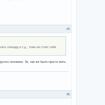
#5
ать геноцид и т.д., тоже не стоит себя
угого человека. Эх, как же было просто жить
#6