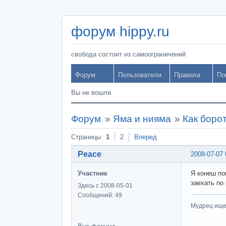
форум hippy.ru
свобода состоит из самоограничений
Форум
Пользователи
Правила
По
Вы не вошли.
Форум
»
Яма и нияма
»
Как боро
Страницы
1
2
Вперед
Peace
2008-07-07 
Участник
Я конеш по
заехать по
Здесь с 2008-05-01
Сообщений: 49
Мудрец ищет