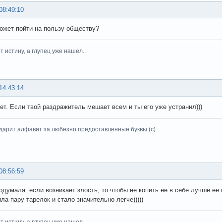
08:49:10
ожет пойти на пользу обществу?
 истину, а глупец уже нашел..
14:43:14
ет. Если твой раздражитель мешает всем и ты его уже устранил)))
дарит алфавит за любезно предоставленные буквы (с)
08:56:59
подумала: если возникает злость, то чтобы не копить ее в себе лучше ее
ла пару тарелок и стало значительно легче)))))
 истину, а глупец уже нашел..