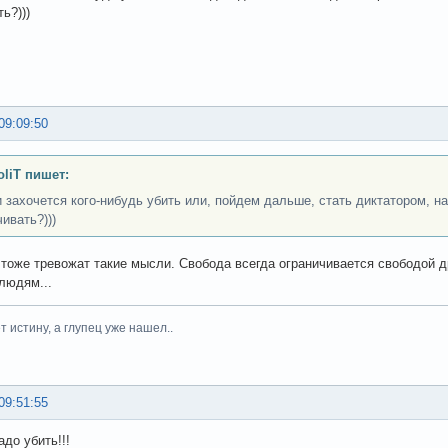
ь?)))
09:09:50
liT пишет:
и захочется кого-нибудь убить или, пойдем дальше, стать диктатором, нач
ивать?)))
 тоже тревожат такие мысли. Свобода всегда ограничивается свободой др
людям...
 истину, а глупец уже нашел..
09:51:55
до убить!!!