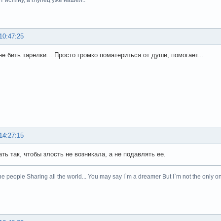
10:47:25
е бить тарелки... Просто громко поматериться от души, помогает...
14:27:15
ть так, чтобы злость не возникала, а не подавлять ее.
he people Sharing all the world... You may say I`m a dreamer But I`m not the only on