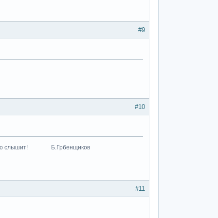
#9
#10
к что-то слышит! Б.Грбенщиков
#11