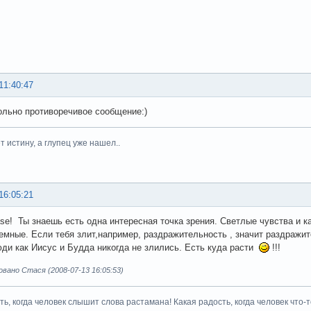
11:40:47
вольно противоречивое сообщение:)
 истину, а глупец уже нашел..
16:05:21
se! Ты знаешь есть одна интересная точка зрения. Светлые чувства и к
емные. Если тебя злит,например, раздражительность , значит раздражит
ди как Иисус и Будда никогда не злились. Есть куда расти
!!!
ано Стася (2008-07-13 16:05:53)
сть, когда человек слышит слова растамана! Какая радость, когда челове