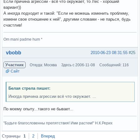
Если причина агрессии - всё что окружает, то Лес - хороший
вариант))
А иногда подходит и такой: "Если не можешь изменить проблему,
измени свое отношение к ней", другими словами - не парься, будь
счастлив!
Om mani padme hum *
Вне форума
vbobb
2010-06-23 08:31:55
#25
Участник
Откуда: Москва
Здесь с 2006-11-08
Сообщений: 116
Сайт
Белая стрела пишет:
Иногда причина агрессии всё что окружает. ...
По моему опыту...такого не бывает...
"Будьте благословенны препятствия! Ими растем!" Н.К.Рерих
Вне форума
Страницы
1
2
Вперед