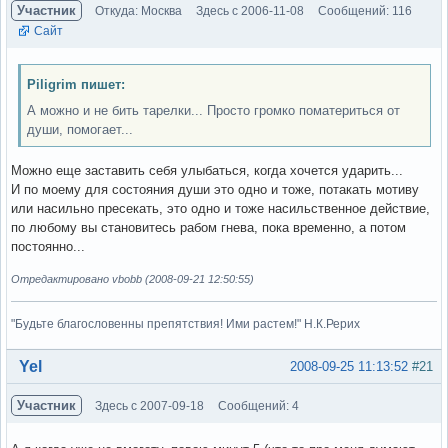
Участник
Откуда: Москва
Здесь с 2006-11-08
Сообщений: 116
Сайт
Piligrim пишет:
А можно и не бить тарелки... Просто громко поматериться от
души, помогает...
Можно еще заставить себя улыбаться, когда хочется ударить...
И по моему для состояния души это одно и тоже, потакать мотиву
или насильно пресекать, это одно и тоже насильственное действие,
по любому вы становитесь рабом гнева, пока временно, а потом
постоянно...
Отредактировано vbobb (2008-09-21 12:50:55)
"Будьте благословенны препятствия! Ими растем!" Н.К.Рерих
Вне форума
Yel
2008-09-25 11:13:52
#21
Участник
Здесь с 2007-09-18
Сообщений: 4