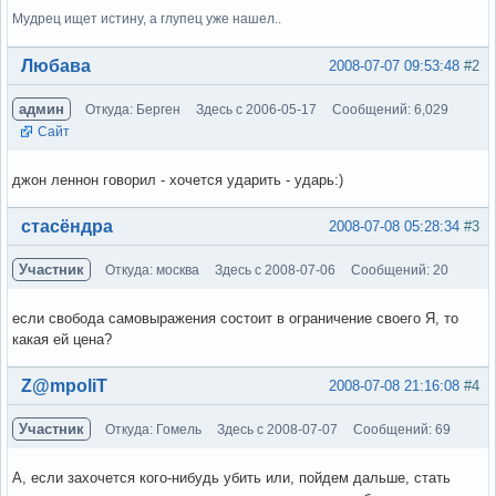
Мудрец ищет истину, а глупец уже нашел..
Вне форума
Любава
2008-07-07 09:53:48
#2
админ
Откуда: Берген
Здесь с 2006-05-17
Сообщений: 6,029
Сайт
джон леннон говорил - хочется ударить - ударь:)
Вне форума
стасёндра
2008-07-08 05:28:34
#3
Участник
Откуда: москва
Здесь с 2008-07-06
Сообщений: 20
если свобода самовыражения состоит в ограничение своего Я, то
какая ей цена?
Вне форума
Z@mpoliT
2008-07-08 21:16:08
#4
Участник
Откуда: Гомель
Здесь с 2008-07-07
Сообщений: 69
А, если захочется кого-нибудь убить или, пойдем дальше, стать