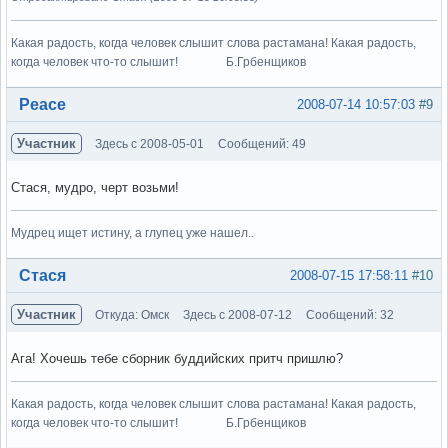
Какая радость, когда человек слышит слова растамана! Какая радость,
когда человек что-то слышит! Б.Грбенщиков
Вне форума
Peace
2008-07-14 10:57:03
#9
Участник
Здесь с 2008-05-01
Сообщений: 49
Стася, мудро, черт возьми!
Мудрец ищет истину, а глупец уже нашел..
Вне форума
Стася
2008-07-15 17:58:11
#10
Участник
Откуда: Омск
Здесь с 2008-07-12
Сообщений: 32
Ага! Хочешь тебе сборник буддийских притч пришлю?
Какая радость, когда человек слышит слова растамана! Какая радость,
когда человек что-то слышит! Б.Грбенщиков