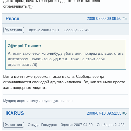
диктатором, начать геноцид и т.д., тоже не стоит себя
ограничивать?)))
Вне форума
Peace
2008-07-09 09:09:50
#5
Участник
Здесь с 2008-05-01
Сообщений: 49
Z@mpoliT пишет:
А, если захочется кого-нибудь убить или, пойдем дальше, стать
диктатором, начать геноцид и т.д., тоже не стоит себя
ограничивать?)))
Вот и меня тоже тревожат такие мысли. Свобода всегда
ограничивается свободой другого человека. Эх, как же было просто
жить пещерным людям...
Мудрец ищет истину, а глупец уже нашел..
Вне форума
IKARUS
2008-07-13 09:51:55
#6
Участник
Откуда: Гондурас
Здесь с 2007-04-30
Сообщений: 428