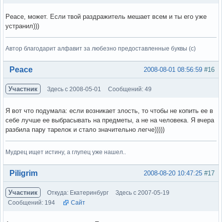
Peace, может. Если твой раздражитель мешает всем и ты его уже
устранил)))
Автор благодарит алфавит за любезно предоставленные буквы (с)
Вне форума
Peace
2008-08-01 08:56:59
#16
Участник
Здесь с 2008-05-01
Сообщений: 49
Я вот что подумала: если возникает злость, то чтобы не копить ее в
себе лучше ее выбрасывать на предметы, а не на человека. Я вчера
разбила пару тарелок и стало значительно легче)))))
Мудрец ищет истину, а глупец уже нашел..
Вне форума
Piligrim
2008-08-20 10:47:25
#17
Участник
Откуда: Екатеринбург
Здесь с 2007-05-19
Сообщений: 194
Сайт