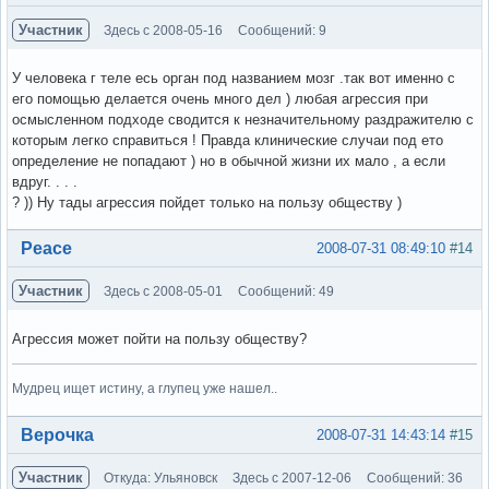
Участник
Здесь с 2008-05-16
Сообщений: 9
У человека г теле есь орган под названием мозг .так вот именно с
его помощью делается очень много дел ) любая агрессия при
осмысленном подходе сводится к незначительному раздражителю с
которым легко справиться ! Правда клинические случаи под ето
определение не попадают ) но в обычной жизни их мало , а если
вдруг. . . .
? )) Ну тады агрессия пойдет только на пользу обществу )
Вне форума
Peace
2008-07-31 08:49:10
#14
Участник
Здесь с 2008-05-01
Сообщений: 49
Агрессия может пойти на пользу обществу?
Мудрец ищет истину, а глупец уже нашел..
Вне форума
Верочка
2008-07-31 14:43:14
#15
Участник
Откуда: Ульяновск
Здесь с 2007-12-06
Сообщений: 36