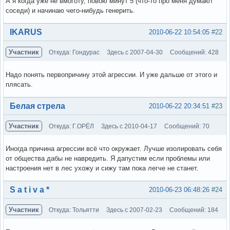
А я когда уже не вмоготу, повою минут 5 (что-то про меня думают
соседи) и начинаю чего-нибудь генерить.
Вне форума
IKARUS
2010-06-22 10:54:05
#22
Участник
Откуда: Гондурас
Здесь с 2007-04-30
Сообщений: 428
Надо понять первопричину этой агрессии. И уже дальше от этого и
плясать.
Вне форума
Белая стрела
2010-06-22 20:34:51
#23
Участник
Откуда: Г.ОРЁЛ
Здесь с 2010-04-17
Сообщений: 70
Иногда причина агрессии всё что окружает. Лучше изолировать себя
от общества дабы не навредить. Я дапустим если проблемы или
настроения нет в лес ухожу и сижу там пока легче не станет.
Вне форума
S a t i v a *
2010-06-23 06:48:26
#24
Участник
Откуда: Тольятти
Здесь с 2007-02-23
Сообщений: 184