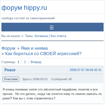
форум hippy.ru
свобода состоит из самоограничений
Вы не вошли.
Темы:
Активные
|
Без ответа
Форум
»
Яма и нияма
»
Как бороться со СВОЕЙ агрессией?
Страницы
1
2
Вперед
Peace
2008-07-07 09:09:45
#1
Участник
Здесь с 2008-05-01
Сообщений: 49
Я конеш понимаю хиппи это абсолютный пацифизм, позитив и все
прочее.. Но что делать, когда так хочется кому-то смачно заехать по
роже?! Как вы с этим справляетесь?