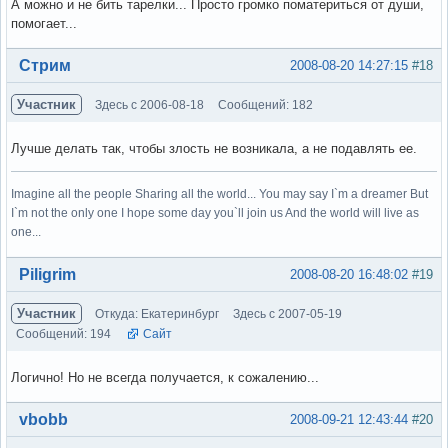
А можно и не бить тарелки... Просто громко поматериться от души,
помогает...
Вне форума
Стрим
2008-08-20 14:27:15
#18
Участник
Здесь с 2006-08-18
Сообщений: 182
Лучше делать так, чтобы злость не возникала, а не подавлять ее.
Imagine all the people Sharing all the world... You may say I`m a dreamer But
I`m not the only one I hope some day you`ll join us And the world will live as
one...
Вне форума
Piligrim
2008-08-20 16:48:02
#19
Участник
Откуда: Екатеринбург
Здесь с 2007-05-19
Сообщений: 194
Сайт
Логично! Но не всегда получается, к сожалению...
Вне форума
vbobb
2008-09-21 12:43:44
#20