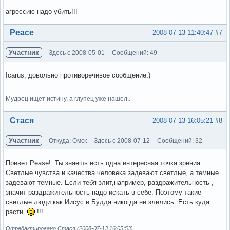
агрессию надо убить!!!
Вне форума
Peace
2008-07-13 11:40:47
#7
Участник
Здесь с 2008-05-01
Сообщений: 49
Icarus, довольно противоречивое сообщение:)
Мудрец ищет истину, а глупец уже нашел..
Вне форума
Стася
2008-07-13 16:05:21
#8
Участник
Откуда: Омск
Здесь с 2008-07-12
Сообщений: 32
Привет Pease! Ты знаешь есть одна интересная точка зрения.
Светлые чувства и качества человека задевают светлые, а темные
задевают темные. Если тебя злит,например, раздражительность ,
значит раздражительность надо искать в себе. Поэтому такие
светлые люди как Иисус и Будда никогда не злились. Есть куда
расти
!!!
Отредактировано Стася (2008-07-13 16:05:53)