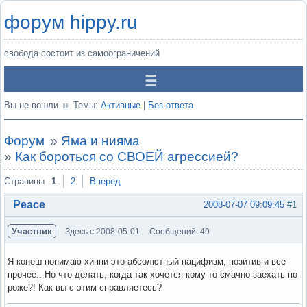
форум hippy.ru
свобода состоит из самоограничений
Вы не вошли.
Темы:
Активные
|
Без ответа
Форум
»
Яма и нияма
»
Как бороться со СВОЕЙ агрессией?
Страницы
1
2
Вперед
Peace
2008-07-07 09:09:45
#1
Участник
Здесь с 2008-05-01
Сообщений: 49
Я конеш понимаю хиппи это абсолютный пацифизм, позитив и все
прочее.. Но что делать, когда так хочется кому-то смачно заехать по
роже?! Как вы с этим справляетесь?