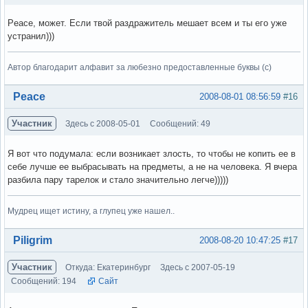
Peace, может. Если твой раздражитель мешает всем и ты его уже
устранил)))
Автор благодарит алфавит за любезно предоставленные буквы (с)
Вне форума
Peace
2008-08-01 08:56:59
#16
Участник
Здесь с 2008-05-01
Сообщений: 49
Я вот что подумала: если возникает злость, то чтобы не копить ее в
себе лучше ее выбрасывать на предметы, а не на человека. Я вчера
разбила пару тарелок и стало значительно легче)))))
Мудрец ищет истину, а глупец уже нашел..
Вне форума
Piligrim
2008-08-20 10:47:25
#17
Участник
Откуда: Екатеринбург
Здесь с 2007-05-19
Сообщений: 194
Сайт