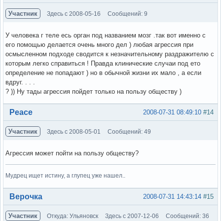
Участник
Здесь с 2008-05-16
Сообщений: 9
У человека г теле есь орган под названием мозг .так вот именно с
его помощью делается очень много дел ) любая агрессия при
осмысленном подходе сводится к незначительному раздражителю с
которым легко справиться ! Правда клинические случаи под ето
определение не попадают ) но в обычной жизни их мало , а если
вдруг. . . .
? )) Ну тады агрессия пойдет только на пользу обществу )
Вне форума
Peace
2008-07-31 08:49:10
#14
Участник
Здесь с 2008-05-01
Сообщений: 49
Агрессия может пойти на пользу обществу?
Мудрец ищет истину, а глупец уже нашел..
Вне форума
Верочка
2008-07-31 14:43:14
#15
Участник
Откуда: Ульяновск
Здесь с 2007-12-06
Сообщений: 36