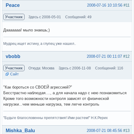
Вне форума
Peace
2008-07-16 10:10:56
#11
Участник
Здесь с 2008-05-01
Сообщений: 49
Дааааааа! мыло знаешь;)
Мудрец ищет истину, а глупец уже нашел..
Вне форума
vbobb
2008-07-21 00:11:07
#12
Участник
Откуда: Москва
Здесь с 2006-11-08
Сообщений: 116
Сайт
"Как бороться со СВОЕЙ агрессией?"
Бесстрастно наблюдая...., а для начала надо с нею познакомиться
Кроме того возможности контроля зависят от физической
нагрузки...чем меньше нагрузка, тем легче контроль
"Будьте благословенны препятствия! Ими растем!" Н.К.Рерих
Вне форума
Mishka_Balu
2008-07-21 08:45:56
#13