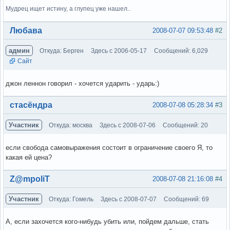
Мудрец ищет истину, а глупец уже нашел..
Вне форума
Любава
2008-07-07 09:53:48
#2
админ
Откуда: Берген
Здесь с 2006-05-17
Сообщений: 6,029
Сайт
джон леннон говорил - хочется ударить - ударь:)
Вне форума
стасёндра
2008-07-08 05:28:34
#3
Участник
Откуда: москва
Здесь с 2008-07-06
Сообщений: 20
если свобода самовыражения состоит в ограничение своего Я, то
какая ей цена?
Вне форума
Z@mpoliT
2008-07-08 21:16:08
#4
Участник
Откуда: Гомель
Здесь с 2008-07-07
Сообщений: 69
А, если захочется кого-нибудь убить или, пойдем дальше, стать