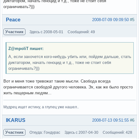
диктатором, начать геноцид и т.д., тоже не стоит себя
ограничивать?)))
Вне форума
Peace
2008-07-09 09:09:50
#5
Участник
Здесь с 2008-05-01
Сообщений: 49
Z@mpoliT пишет:
А, если захочется кого-нибудь убить или, пойдем дальше, стать
диктатором, начать геноцид и т.д., тоже не стоит себя
ограничивать?)))
Вот и меня тоже тревожат такие мысли. Свобода всегда
ограничивается свободой другого человека. Эх, как же было просто
жить пещерным людям...
Мудрец ищет истину, а глупец уже нашел..
Вне форума
IKARUS
2008-07-13 09:51:55
#6
Участник
Откуда: Гондурас
Здесь с 2007-04-30
Сообщений: 428