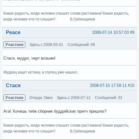
Какая радость, когда человек слышит слова растамана! Какая радость,
когда человек что-то слышит! Б.Грбенщиков
Вне форума
Peace
2008-07-14 10:57:03
#9
Участник
Здесь с 2008-05-01
Сообщений: 49
Стася, мудро, черт возьми!
Мудрец ищет истину, а глупец уже нашел..
Вне форума
Стася
2008-07-15 17:58:11
#10
Участник
Откуда: Омск
Здесь с 2008-07-12
Сообщений: 32
Ага! Хочешь тебе сборник буддийских притч пришлю?
Какая радость, когда человек слышит слова растамана! Какая радость,
когда человек что-то слышит! Б.Грбенщиков