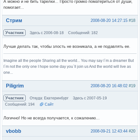
А можно и не бить тарелки... Просто громко поматериться от души,
помогает...
Вне форума
Стрим
2008-08-20 14:27:15
#18
Участник
Здесь с 2006-08-18
Сообщений: 182
Лучше делать так, чтобы злость не возникала, а не подавлять ее.
Imagine all the people Sharing all the world... You may say I`m a dreamer But
I`m not the only one I hope some day you`ll join us And the world will live as
one...
Вне форума
Piligrim
2008-08-20 16:48:02
#19
Участник
Откуда: Екатеринбург
Здесь с 2007-05-19
Сообщений: 194
Сайт
Логично! Но не всегда получается, к сожалению...
Вне форума
vbobb
2008-09-21 12:43:44
#20