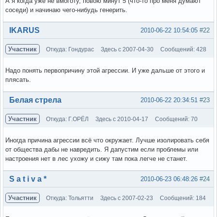
А я когда уже не вмоготу, повою минут 5 (что-то про меня думают
соседи) и начинаю чего-нибудь генерить.
Вне форума
IKARUS
2010-06-22 10:54:05
#22
Участник
Откуда: Гондурас
Здесь с 2007-04-30
Сообщений: 428
Надо понять первопричину этой агрессии. И уже дальше от этого и
плясать.
Вне форума
Белая стрела
2010-06-22 20:34:51
#23
Участник
Откуда: Г.ОРЁЛ
Здесь с 2010-04-17
Сообщений: 70
Иногда причина агрессии всё что окружает. Лучше изолировать себя
от общества дабы не навредить. Я дапустим если проблемы или
настроения нет в лес ухожу и сижу там пока легче не станет.
Вне форума
S a t i v a *
2010-06-23 06:48:26
#24
Участник
Откуда: Тольятти
Здесь с 2007-02-23
Сообщений: 184