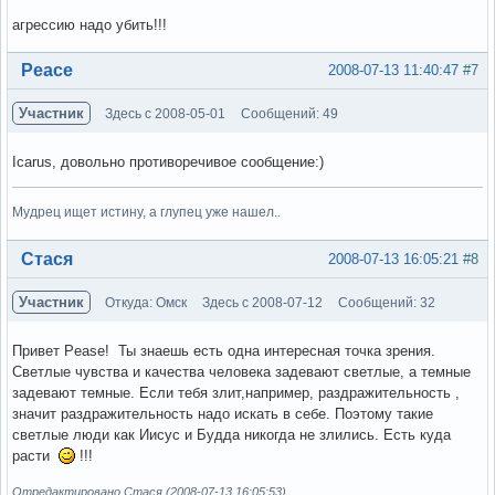
агрессию надо убить!!!
Вне форума
Peace
2008-07-13 11:40:47
#7
Участник
Здесь с 2008-05-01
Сообщений: 49
Icarus, довольно противоречивое сообщение:)
Мудрец ищет истину, а глупец уже нашел..
Вне форума
Стася
2008-07-13 16:05:21
#8
Участник
Откуда: Омск
Здесь с 2008-07-12
Сообщений: 32
Привет Pease! Ты знаешь есть одна интересная точка зрения.
Светлые чувства и качества человека задевают светлые, а темные
задевают темные. Если тебя злит,например, раздражительность ,
значит раздражительность надо искать в себе. Поэтому такие
светлые люди как Иисус и Будда никогда не злились. Есть куда
расти
!!!
Отредактировано Стася (2008-07-13 16:05:53)