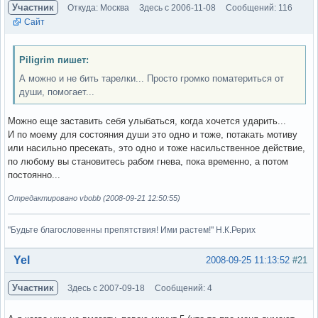
Участник
Откуда: Москва
Здесь с 2006-11-08
Сообщений: 116
Сайт
Piligrim пишет:
А можно и не бить тарелки... Просто громко поматериться от
души, помогает...
Можно еще заставить себя улыбаться, когда хочется ударить...
И по моему для состояния души это одно и тоже, потакать мотиву
или насильно пресекать, это одно и тоже насильственное действие,
по любому вы становитесь рабом гнева, пока временно, а потом
постоянно...
Отредактировано vbobb (2008-09-21 12:50:55)
"Будьте благословенны препятствия! Ими растем!" Н.К.Рерих
Вне форума
Yel
2008-09-25 11:13:52
#21
Участник
Здесь с 2007-09-18
Сообщений: 4