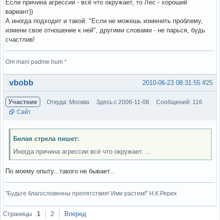
Если причина агрессии - всё что окружает, то Лес - хороший
вариант))
А иногда подходит и такой: "Если не можешь изменить проблему,
измени свое отношение к ней", другими словами - не парься, будь
счастлив!
Om mani padme hum *
Вне форума
vbobb
2010-06-23 08:31:55
#25
Участник
Откуда: Москва
Здесь с 2006-11-08
Сообщений: 116
Сайт
Белая стрела пишет:
Иногда причина агрессии всё что окружает. ...
По моему опыту...такого не бывает...
"Будьте благословенны препятствия! Ими растем!" Н.К.Рерих
Вне форума
Страницы
1
2
Вперед