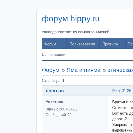
форум hippy.ru
свобода состоит из самоограничений
Форум
Пользователи
Правила
По
Вы не вошли.
Форум
»
Яма и нияма
»
этическа
Страницы
1
chercas
2007-01-26 
Участник
Братья и с
Скажите, ч
Здесь с 2007-01-11
Вот есть д
Сообщений: 21
девать?
Умершвлять
вырощенные