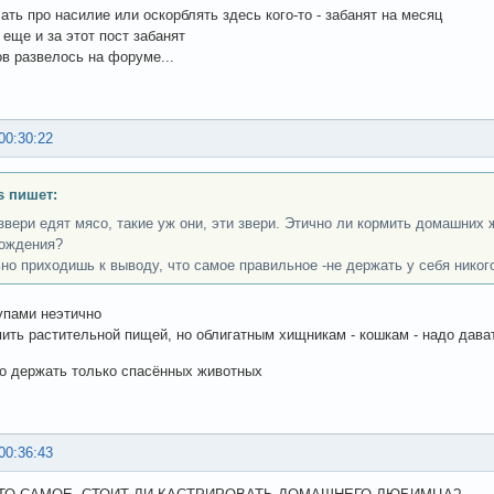
ать про насилие или оскорблять здесь кого-то - забанят на месяц
 еще и за этот пост забанят
в развелось на форуме...
00:30:22
s пишет:
звери едят мясо, такие уж они, эти звери. Этично ли кормить домашних
ождения?
но приходишь к выводу, что самое правильное -не держать у себя никог
упами неэтично
ить растительной пищей, но облигатным хищникам - кошкам - надо дава
о держать только спасённых животных
00:36:43