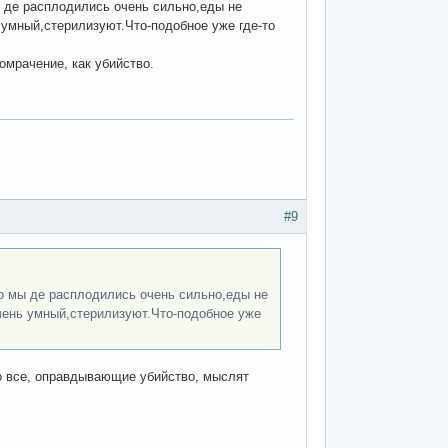
 де расплодились очень сильно,еды не
ь умный,стерилизуют.Что-подобное уже где-то
омрачение, как убийство.
#9
о мы де расплодились очень сильно,еды не
очень умный,стерилизуют.Что-подобное уже
но все, оправдывающие убийство, мыслят