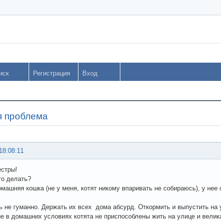
иск
Регистрация
Вход
я проблема
18:08:11
естры!
то делать?
омашняя кошка (не у меня, котят никому впаривать не собираюсь), у нее 
 не гуманно. Держать их всех дома абсурд. Откормить и выпустить на у
 в домашних условиях котята не приспособлены жить на улице и велика 