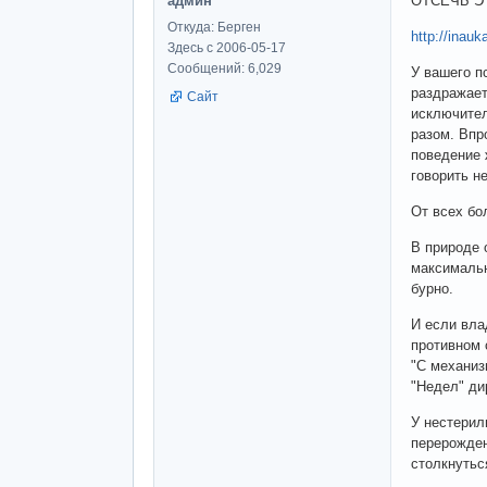
админ
ОТСЕЧЬ Э
Откуда: Берген
http://inau
Здесь с 2006-05-17
Сообщений: 6,029
У вашего п
раздражает
Сайт
исключител
разом. Впр
поведение 
говорить н
От всех бо
В природе 
максимальн
бурно.
И если вла
противном 
"С механиз
"Недел" ди
У нестерил
перерожден
столкнутьс