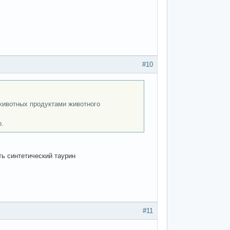
#10
 животных продуктами животного
о.
ть синтетический таурин
#11