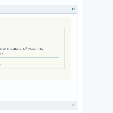
#7
ется специальный уход и за
ся.
.
#8