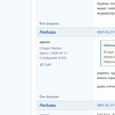
будешь пис
может тебя
модераторо
Вне форума
Любава
2007-01-27 
админ
cherca
Откуда: Берген
И еще 
Здесь с 2006-05-17
происх
Сообщений: 6,029
Неволь
Сайт
кормить тр
можно корм
дома этичн
Вне форума
Любава
2007-01-27 