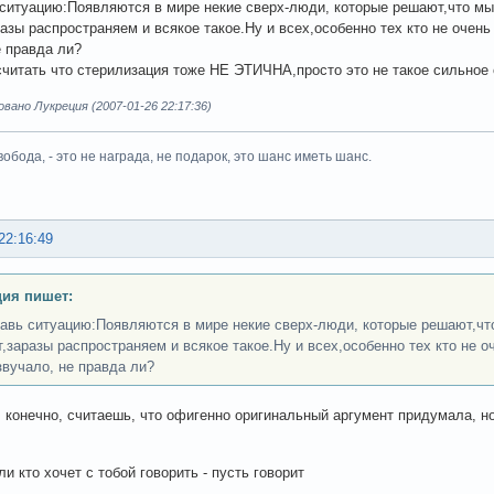
ситуацию:Появляются в мире некие сверх-люди, которые решают,что мы
разы распространяем и всякое такое.Ну и всех,особенно тех кто не очен
е правда ли?
считать что стерилизация тоже НЕ ЭТИЧНА,просто это не такое сильное 
ано Лукреция (2007-01-26 22:17:36)
вобода, - это не награда, не подарок, это шанс иметь шанс.
22:16:49
ия пишет:
авь ситуацию:Появляются в мире некие сверх-люди, которые решают,чт
т,заразы распространяем и всякое такое.Ну и всех,особенно тех кто не 
 звучало, не правда ли?
, конечно, считаешь, что офигенно оригинальный аргумент придумала, 
и кто хочет с тобой говорить - пусть говорит