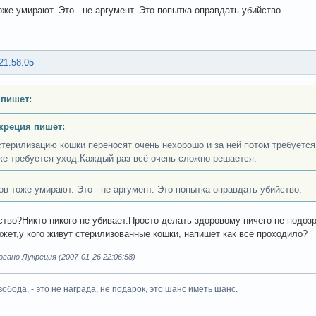
оже умирают. Это - не аргумент. Это попытка оправдать убийство.
21:58:05
 пишет:
креция пишет:
стерилизацию кошки переносят очень нехорошо и за ней потом требуетс
же требуется уход.Каждый раз всё очень сложно решается.
ов тоже умирают. Это - не аргумент. Это попытка оправдать убийство.
ство?Никто никого не убивает.Просто делать здоровому ничего не подоз
жет,у кого живут стерилизованные кошки, напишет как всё проходило?
ано Лукреция (2007-01-26 22:06:58)
вобода, - это не награда, не подарок, это шанс иметь шанс.