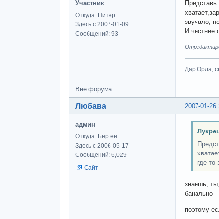
Участник
Представь 
хватает,за
Откуда: Питер
звучало, н
Здесь с 2007-01-09
И честнее 
Сообщений: 93
Отредактиров
Дар Орла, с
Вне форума
Любава
2007-01-26 
админ
Лукрец
Откуда: Берген
Предст
Здесь с 2006-05-17
хватае
Сообщений: 6,029
где-то
Сайт
знаешь, ты
банально
поэтому есл