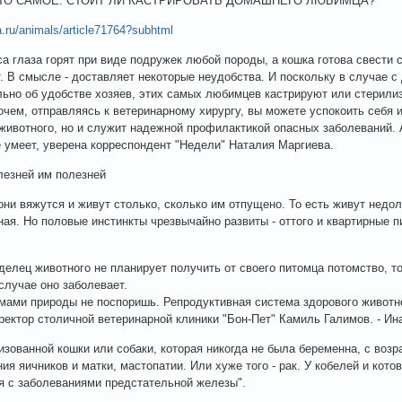
ТО САМОЕ. СТОИТ ЛИ КАСТРИРОВАТЬ ДОМАШНЕГО ЛЮБИМЦА?
ka.ru/animals/article71764?subhtml
са глаза горят при виде подружек любой породы, а кошка готова свести 
. В смысле - доставляет некоторые неудобства. И поскольку в случае 
ьно об удобстве хозяев, этих самых любимцев кастрируют или стерилиз
очем, отправляясь к ветеринарному хирургу, вы можете успокоить себя и
животного, но и служит надежной профилактикой опасных заболеваний. А
е умеет, уверена корреспондент "Недели" Наталия Маргиева.
лезней им полезней
они вяжутся и живут столько, сколько им отпущено. То есть живут недолг
ая. Но половые инстинкты чрезвычайно развиты - оттого и квартирные 
делец животного не планирует получить от своего питомца потомство, то
случае оно заболевает.
мами природы не поспоришь. Репродуктивная система здорового животно
ректор столичной ветеринарной клиники "Бон-Пет" Камиль Галимов. - Ин
изованной кошки или собаки, которая никогда не была беременна, с возр
ия яичников и матки, мастопатии. Или хуже того - рак. У кобелей и кото
я с заболеваниями предстательной железы".