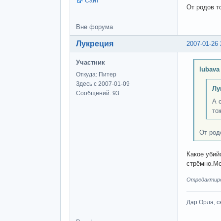
Сайт
От родов т
Вне форума
Лукреция
2007-01-26 
Участник
lubava
Откуда: Питер
Здесь с 2007-01-09
Лу
Сообщений: 93
А 
то
От род
Какое убий
стрёмно.Мо
Отредактиров
Дар Орла, с