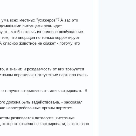
с ума всех местных "ухажеров"? А вас это
с домашними питомцами речь идет
уют - чтобы отсечь их половое возбуждение
 тем, что операция не только корректирует
 спасибо животное не скажет - потому что
о, а значит, и рождаемость от них требуется
питомцы переживают отсутствие партнера очень
 его лучше стерилизовать или кастрировать. В
го должна быть задействована, - рассказал
аче невостребованные органы портятся.
астом развивается патология: кистозные
в, которых хозяева не кастрировали, высок шанс