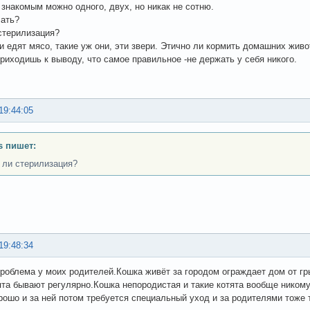
 знакомым можно одного, двух, но никак не сотню.
лать?
стерилизация?
и едят мясо, такие уж они, эти звери. Этично ли кормить домашних жи
риходишь к выводу, что самое правильное -не держать у себя никого.
19:44:05
s пишет:
 ли стерилизация?
19:48:34
роблема у моих родителей.Кошка живёт за городом ограждает дом от г
та бывают регулярно.Кошка непородистая и такие котята вообще ником
рошо и за ней потом требуется специальный уход и за родителями тоже