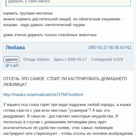
держать у себя никого.
кормить трупами неэтично
можно кормить растительной пищей, но облигатным хищникам -
кошкам - надо давать синтетический таурин
дома этично держать только спасённых животных
Вне форума
Любава
2007-01-27 00:36:43
#11
админ
Откуда: Берген
Здесь с 2006-05-17
Сообщений: 6,029
Сайт
ОТСЕЧЬ ЭТО САМОЕ. СТОИТ ЛИ КАСТРИРОВАТЬ ДОМАШНЕГО
ЛЮБИМЦА?
http://inauka.ru/animals/article71764?subhtml
У вашего пса глаза горят при виде подружек любой породы, а кошка
готова свести с ума всех местных "ухажеров"? А вас это
раздражает. В смысле - доставляет некоторые неудобства. И
поскольку в случае с домашними питомцами речь идет
исключительно об удобстве хозяев, этих самых любимцев
кастрируют или стерилизуют - чтобы отсечь их половое возбуждение