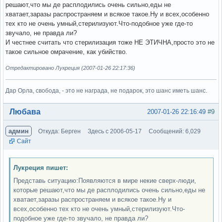
решают,что мы де расплодились очень сильно,еды не
хватает,заразы распространяем и всякое такое.Ну и всех,особенно
тех кто не очень умный,стерилизуют.Что-подобное уже где-то
звучало, не правда ли?
И честнее считать что стерилизация тоже НЕ ЭТИЧНА,просто это не
такое сильное омрачение, как убийство.
Отредактировано Лукреция (2007-01-26 22:17:36)
Дар Орла, свобода, - это не награда, не подарок, это шанс иметь шанс.
Вне форума
Любава
2007-01-26 22:16:49
#9
админ
Откуда: Берген
Здесь с 2006-05-17
Сообщений: 6,029
Сайт
Лукреция пишет:
Представь ситуацию:Появляются в мире некие сверх-люди,
которые решают,что мы де расплодились очень сильно,еды не
хватает,заразы распространяем и всякое такое.Ну и
всех,особенно тех кто не очень умный,стерилизуют.Что-
подобное уже где-то звучало, не правда ли?