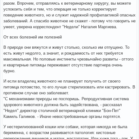
разом. Впрочем, отправляясь к ветеринарному хирургу, вы можете
успокоить себя и тем, что операция не только корректирует
поведение животного, но и служит надежной профилактикой опасных
заболеваний. А спасибо животное не скажет - потому что говорить не
умеет, уверена корреспондент "Недели" Наталия Маргиева.
От всех болезней им полезней
В природе они вяжутся и живут столько, сколько им отпущено. То
есть живут недолго, а значит, и рождаемость от них требуется
максимальная. Но половые инстинкты чрезвычайно развиты - оттого
и квартирные питомцы переживают отсутствие партнера очень
бурно.
И если владелец животного не планирует получить от своего
питомца потомство, то его лучше стерилизовать или кастрировать. В
противном случае оно заболевает.
"С механизмами природы не поспоришь. Репродуктивная система
здорового животного должна быть задействована, - рассказал
"Недел" директор столичной ветеринарной клиники "Бон-Пет"
Камиль Галимов. - Иначе невостребованные органы портятся.
У нестерилизованной кошки или собаки, которая никогда не была
беременна, с возрастом развивается патология: кистозные
перерождения яичников и матки, мастопатии. Или хуже того - рак. У