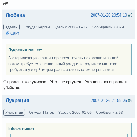
да
Вне форума
Любава
2007-01-26 20:54:10
#5
админ
Откуда: Берген
Здесь с 2006-05-17
Сообщений: 6,029
Сайт
Лукреция пишет:
А стерилизацию кошки переносят очень нехорошо и за ней
потом требуется специальный уход и за родителями тоже
требуется уход.Каждый раз всё очень сложно решается.
От родов тоже умирают. Это - не аргумент. Это попытка оправдать
убийство.
Вне форума
Лукреция
2007-01-26 21:58:05
#6
Участник
Откуда: Питер
Здесь с 2007-01-09
Сообщений: 93
lubava пишет: