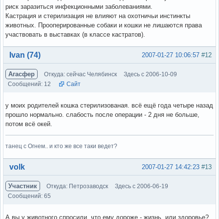
риск заразиться инфекционными заболеваниями.
Кастрация и стерилизация не влияют на охотничьи инстинкты
животных. Прооперированные собаки и кошки не лишаются права
участвовать в выставках (в классе кастратов).
Вне форума
Ivan (74)
2007-01-27 10:06:57
#12
Агасфер
Откуда: сейчас Челябинск
Здесь с 2006-10-09
Сообщений: 12
Сайт
у моих родителей кошка стерилизованая. всё ещё года четыре назад
прошло нормально. слабость после операции - 2 дня не больше,
потом всё окей.
танец с Огнем.. и кто же все таки ведет?
Вне форума
volk
2007-01-27 14:42:23
#13
Участник
Откуда: Петрозаводск
Здесь с 2006-06-19
Сообщений: 65
А вы у животного спросили, что ему дороже - жизнь, или здоровье?