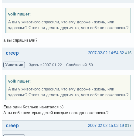
volk пишет:
А вы у животного спросили, что ему дороже - жизнь, или
здоровье? Стоит ли делать другим то, чего себе не пожелаешь?
а вы спрашивали?
Вне форума
creep
2007-02-02 14:54:32
#16
Участник
Здесь с 2007-01-22
Сообщений: 50
volk пишет:
А вы у животного спросили, что ему дороже - жизнь, или
здоровье? Стоит ли делать другим то, чего себе не пожелаешь?
Ещё один Коэльев начитался :-)
А ты себе шестерых детей каждые полгода пожелаешь?
Вне форума
creep
2007-02-02 15:03:19
#17