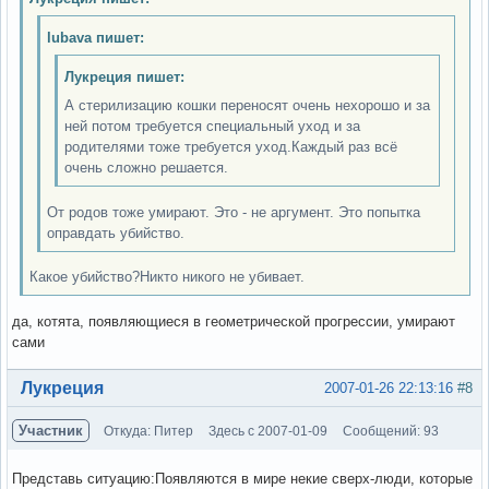
lubava пишет:
Лукреция пишет:
А стерилизацию кошки переносят очень нехорошо и за
ней потом требуется специальный уход и за
родителями тоже требуется уход.Каждый раз всё
очень сложно решается.
От родов тоже умирают. Это - не аргумент. Это попытка
оправдать убийство.
Какое убийство?Никто никого не убивает.
да, котята, появляющиеся в геометрической прогрессии, умирают
сами
Вне форума
Лукреция
2007-01-26 22:13:16
#8
Участник
Откуда: Питер
Здесь с 2007-01-09
Сообщений: 93
Представь ситуацию:Появляются в мире некие сверх-люди, которые