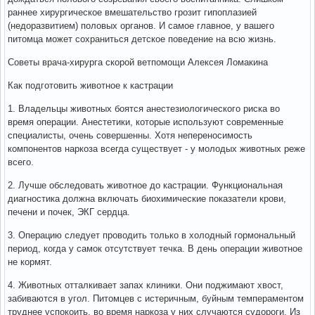
раннее хирургическое вмешательство грозит гипоплазией
(недоразвитием) половых органов. И самое главное, у вашего
питомца может сохраниться детское поведение на всю жизнь.
Советы врача-хирурга скорой ветпомощи Алексея Ломакина
Как подготовить животное к кастрации
1. Владельцы животных боятся анестезиологического риска во
время операции. Анестетики, которые используют современные
специалисты, очень совершенны. Хотя непереносимость
компонентов наркоза всегда существует - у молодых животных реже
всего.
2. Лучше обследовать животное до кастрации. Функциональная
диагностика должна включать биохимические показатели крови,
печени и почек, ЭКГ сердца.
3. Операцию следует проводить только в холодный гормональный
период, когда у самок отсутствует течка. В день операции животное
не кормят.
4. Животных отталкивает запах клиники. Они поджимают хвост,
забиваются в угол. Питомцев с истеричным, буйным темпераментом
труднее успокоить, во время наркоза у них случаются судороги. Из