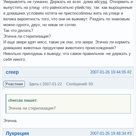
Умершвлять не гуманно. Держать их всех дома абсурд. Откормить и
выпустить на улицу -это равносильно убийству, так как вырощенные
в домашних условиях котята не приспособлены жить на улице и
велика вероятность того, что они не выживут. Раздать по знакомым
можно одного, двух, но никак не сотню.
Так что делать?
Этична ли стерилизация?
И еще звери едят мясо, такие уж они, эти звери. Этично ли кормить
домашних животных продуктами животного происхождения?
Невольно приходишь к выводу, что самое правильное -не держать у
себя никого.
Вне форума
creep
2007-01-26 19:44:05
#2
Участник
Здесь с 2007-01-22
Сообщений: 50
chercas пишет:
Этична ли стерилизация?
Этична.
Вне форума
Лукреция
2007-01-26 19:48:34
#3