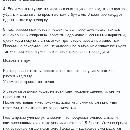
4. Если местом туалета животного был ящик с песком, то его нужно
убрать и заменить на время лотком с бумагой. В квартире следует
сделать влажную уборку.
5. Кастрированных котов и кошек нельзя перекармливать, так как
они склонны к ожирению. Кормить надо чаще и меньшими порциями,
сухой корм покупать с пометкой: для стерилизованных животных.
Правильно вскормленное, не обделенное вниманием животное будет
так же энергично и умно, как и некастрированные сородичи.
Имейте в виду:
Кастрированные коты перестают оставлять пахучие метки и не
рвутся на улицу.
У самок прекращается течка.
У стерилизованных кошек не возникают ложные щенности, они не
просят котов.
После кастрации у неспокойных животных снижаются приступы
агрессии, они становятся управляемыми.
Голландские ученые установили, что продолжительность жизни
кастрированных животных увеличивается в 1,5-2 раза. Именно среди
них встречаются долгожители. Также для кастратов уменьшается