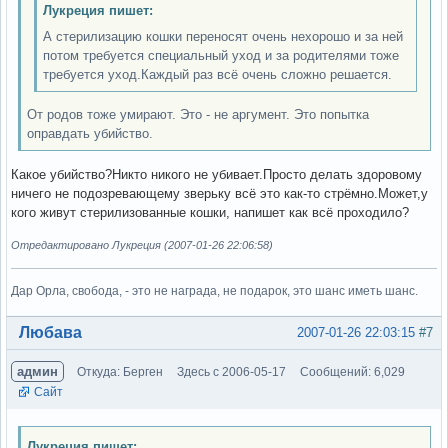
Лукреция пишет:
А стерилизацию кошки переносят очень нехорошо и за ней
потом требуется специальный уход и за родителями тоже
требуется уход.Каждый раз всё очень сложно решается.
От родов тоже умирают. Это - не аргумент. Это попытка
оправдать убийство.
Какое убийство?Никто никого не убивает.Просто делать здоровому
ничего не подозревающему зверьку всё это как-то стрёмно.Может,у
кого живут стерилизованные кошки, напишет как всё проходило?
Отредактировано Лукреция (2007-01-26 22:06:58)
Дар Орла, свобода, - это не награда, не подарок, это шанс иметь шанс.
Вне форума
Любава
2007-01-26 22:03:15
#7
админ
Откуда: Берген
Здесь с 2006-05-17
Сообщений: 6,029
Сайт
Лукреция пишет: