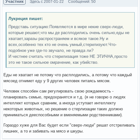
Участник
Здесь с 2007-01-22
Сообщений: 50
Лукреция пишет:
Представь ситуацию:Появляются в мире некие сверх-люди,
которые решают,что мы де расплодились очень сильно,еды не
хватает,заразы распространяем и всякое такое.Ну и
всех,особенно тех кто не очень умный,стерилизуют.Что-
подобное уже где-то звучало, не правда ли?
И честнее считать что стерилизация тоже НЕ ЭТИЧНА,просто
это не такое сильное омрачение, как убийство.
Еды не хватает не потому что расплодились, а потому что каждый
мясоед отнимет еду у 9 других человек питаясь мясом.
Человек способен сам регулировать свою рождаемость -
планировать семью, предохранятся и т.д. (я не говорю о людях
интеллект которых сравним, а иногда уступает интеллекту
некоторых животных, но решение о стерлизации таких должно
приниматься дееспособными и вменяемыми родственниками).
Гораздо хуже для Вас будет если "сверх-люди" решат отстреливать
лишних, а то и забивать на мясо и шкуры.