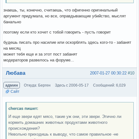
знаешь, ты, конечно, считаешь, что офигенно оригинальный
аргумент придумала, но все, оправдывающие убийство, мыслят
банально
поэтому если кто хочет с тобой говорить - пусть говорит
будешь писать про насилие или оскорблять здесь кого-то - забанят
на месяц
может тебя еще и за этот пост забанят
модераторов развелось на форуме...
Вне форума
Любава
2007-01-27 00:30:22
#10
админ
Откуда: Берген
Здесь с 2006-05-17
Сообщений: 6,029
Сайт
chercas пишет:
И еще звери едят мясо, такие уж они, эти звери. Этично ли
кормить домашних животных продуктами животного
происхождения?
Невольно приходишь к выводу, что самое правильное -не