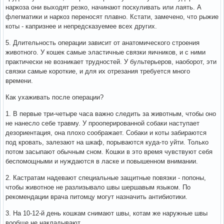
наркоза они выходят резко, начинают поскуливать или лаять. А
флегматики и наркоз переносят плавно. Кстати, замечено, что рыжие
коты - капризнее и непредсказуемее всех других.
5. Длительность операции зависит от анатомического строения
животного. У кошек самые эластичные связки яичников, и с ними
практически не возникает трудностей. У бультерьеров, наоборот, эти
связки самые короткие, и для их отрезания требуется много
времени.
Как ухаживать после операции?
1. В первые три-четыре часа важно следить за животным, чтобы оно
не нанесло себе травму. У прооперированной собаки наступает
дезориентация, она плохо соображает. Собаки и коты забираются
под кровать, залезают на шкаф, порываются куда-то уйти. Только
потом засыпают обычным сном. Кошки в это время чувствуют себя
беспомощными и нуждаются в ласке и повышенном внимании.
2. Кастратам надевают специальные защитные повязки - попоны,
чтобы животное не разлизывало швы шершавым языком. По
рекомендации врача питомцу могут назначить антибиотики.
3. На 10-12-й день кошкам снимают швы, котам же наружные швы
вообще не накладывают.