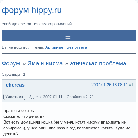
форум hippy.ru
свобода состоит из самоограничений
Вы не вошли.
Темы:
Активные
|
Без ответа
Форум
»
Яма и нияма
»
этическая проблема
Страницы
1
chercas
2007-01-26 18:08:11
#1
Участник
Здесь с 2007-01-11
Сообщений: 21
Братья и сестры!
Скажите, что делать?
Вот есть домашняя кошка (не у меня, котят никому впаривать не
собираюсь), у нее один-два раза в год появляются котята. Куда их
девать?