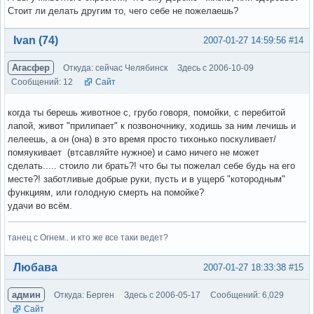
Стоит ли делать другим то, чего себе не пожелаешь?
Вне форума
Ivan (74)
2007-01-27 14:59:56
#14
Агасфер
Откуда: сейчас Челябинск
Здесь с 2006-10-09
Сообщений: 12
Сайт
когда ты берешь животное с, грубо говоря, помойки, с перебитой
лапой, живот "прилипает" к позвоночнику, ходишь за ним лечишь и
лелеешь, а он (она) в это время просто тихонько поскуливает/
помяукивает (втсавляйте нужное) и само ничего не может
сделать..... стоило ли брать?! что бы ты пожелал себе будь на его
месте?! заботливые добрые руки, пусть и в ущерб "котородным"
функциям, или голодную смерть на помойке?
удачи во всём.
танец с Огнем.. и кто же все таки ведет?
Вне форума
Любава
2007-01-27 18:33:38
#15
админ
Откуда: Берген
Здесь с 2006-05-17
Сообщений: 6,029
Сайт