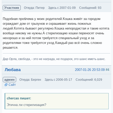
Участник
Откуда: Питер
Здесь с 2007-01-09
Сообщений: 93
Подобная проблема у моих родителей.Кошка живёт за городом
ограждает дом от грызунов и скрашивает жизнь пожилых
людей.Котята бывают регулярно.Кошка непородистая и такие котята
вообще никому не нужны.А стерилизацию кошки переносят очень
нехорошо и за ней потом требуется специальный уход и за
родителями тоже требуется уход.Каждый раз всё очень сложно
решается.
Дар Орла, свобода, - это не награда, не подарок, это шанс иметь шанс.
Вне форума
Любава
2007-01-26 20:53:09
#4
админ
Откуда: Берген
Здесь с 2006-05-17
Сообщений: 6,029
Сайт
chercas пишет:
Этична ли стерилизация?