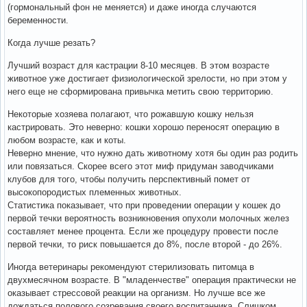
(гормональный фон не меняется) и даже иногда случаются
беременности.
Когда лучше резать?
Лучший возраст для кастрации 8-10 месяцев. В этом возрасте
животное уже достигает физиологической зрелости, но при этом у
него еще не сформирована привычка метить свою территорию.
Некоторые хозяева полагают, что рожавшую кошку нельзя
кастрировать. Это неверно: кошки хорошо переносят операцию в
любом возрасте, как и коты.
Неверно мнение, что нужно дать животному хотя бы один раз родить
или повязаться. Скорее всего этот миф придуман заводчиками
клубов для того, чтобы получить перспективный помет от
высокопородистых племенных животных.
Статистика показывает, что при проведении операции у кошек до
первой течки вероятность возникновения опухоли молочных желез
составляет менее процента. Если же процедуру провести после
первой течки, то риск повышается до 8%, после второй - до 26%.
Иногда ветеринары рекомендуют стерилизовать питомца в
двухмесячном возрасте. В "младенчестве" операция практически не
оказывает стрессовой реакции на организм. Но лучше все же
дождаться полового созревания своего воспитанника. Слишком