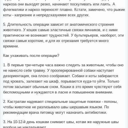
наркоза они выходят резко, начинают поскуливать или лаять. А
флегматики и наркоз переносят плавно. Кстати, замечено, что рыжие
коты - капризнее и непредсказуемее всех других.
5. Длительность операции зависит от анатомического строения
животного. У кошек самые эластичные связки яичников, и с ними
практически не возникает трудностей. У бультерьеров, наоборот, эти
связки самые короткие, и для их отрезания требуется много
времени.
Как ухаживать после операции?
1. В первые три-четыре часа важно следить за животным, чтобы оно
не нанесло себе травму. У прооперированной собаки наступает
дезориентация, она плохо соображает. Собаки и коты забираются
под кровать, залезают на шкаф, порываются куда-то уйти. Только
потом засыпают обычным сном. Кошки в это время чувствуют себя
беспомощными и нуждаются в ласке и повышенном внимании.
2. Кастратам надевают специальные защитные повязки - попоны,
чтобы животное не разлизывало швы шершавым языком. По
рекомендации врача питомцу могут назначить антибиотики.
3. На 10-12-й день кошкам снимают швы, котам же наружные швы
вообще не накладывают.