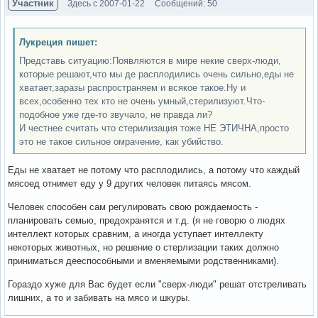
Участник
Здесь с 2007-01-22
Сообщений: 50
Лукреция пишет:
Представь ситуацию:Появляются в мире некие сверх-люди,
которые решают,что мы де расплодились очень сильно,еды не
хватает,заразы распространяем и всякое такое.Ну и
всех,особенно тех кто не очень умный,стерилизуют.Что-
подобное уже где-то звучало, не правда ли?
И честнее считать что стерилизация тоже НЕ ЭТИЧНА,просто
это не такое сильное омрачение, как убийство.
Еды не хватает не потому что расплодились, а потому что каждый
мясоед отнимет еду у 9 других человек питаясь мясом.
Человек способен сам регулировать свою рождаемость -
планировать семью, предохранятся и т.д. (я не говорю о людях
интеллект которых сравним, а иногда уступает интеллекту
некоторых животных, но решение о стерлизации таких должно
приниматься дееспособными и вменяемыми родственниками).
Гораздо хуже для Вас будет если "сверх-люди" решат отстреливать
лишних, а то и забивать на мясо и шкуры.