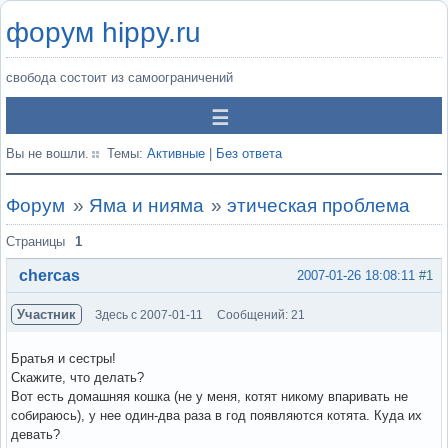
форум hippy.ru
свобода состоит из самоограничений
Вы не вошли.
Темы:
Активные
|
Без ответа
Форум
»
Яма и нияма
»
этическая проблема
Страницы
1
chercas
2007-01-26 18:08:11
#1
Участник
Здесь с 2007-01-11
Сообщений: 21
Братья и сестры!
Скажите, что делать?
Вот есть домашняя кошка (не у меня, котят никому впаривать не
собираюсь), у нее один-два раза в год появляются котята. Куда их
девать?