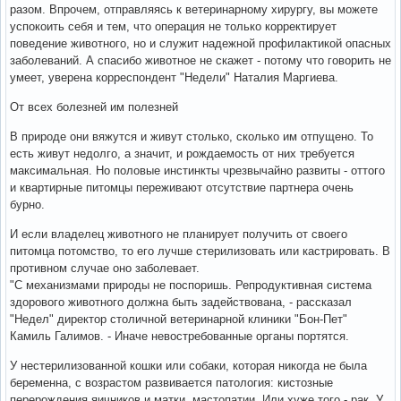
разом. Впрочем, отправляясь к ветеринарному хирургу, вы можете
успокоить себя и тем, что операция не только корректирует
поведение животного, но и служит надежной профилактикой опасных
заболеваний. А спасибо животное не скажет - потому что говорить не
умеет, уверена корреспондент "Недели" Наталия Маргиева.
От всех болезней им полезней
В природе они вяжутся и живут столько, сколько им отпущено. То
есть живут недолго, а значит, и рождаемость от них требуется
максимальная. Но половые инстинкты чрезвычайно развиты - оттого
и квартирные питомцы переживают отсутствие партнера очень
бурно.
И если владелец животного не планирует получить от своего
питомца потомство, то его лучше стерилизовать или кастрировать. В
противном случае оно заболевает.
"С механизмами природы не поспоришь. Репродуктивная система
здорового животного должна быть задействована, - рассказал
"Недел" директор столичной ветеринарной клиники "Бон-Пет"
Камиль Галимов. - Иначе невостребованные органы портятся.
У нестерилизованной кошки или собаки, которая никогда не была
беременна, с возрастом развивается патология: кистозные
перерождения яичников и матки, мастопатии. Или хуже того - рак. У