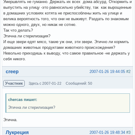
Умершвлять не гуманно. Держать их всех дома абсурд. Откормить и
выпустить на улицу -это равносильно убийству, так как вырощенные
в домашних условиях котята не приспособлены жить на улице и
велика вероятность того, что они не выживут. Раздать по знакомым
можно одного, двух, но никак не сотню.
Так что делать?
Этична ли стерилизация?
И еще звери едят мясо, такие уж они, эти звери. Этично ли кормить
домашних животных продуктами животного происхождения?
Невольно приходишь к выводу, что самое правильное -не держать у
себя никого.
Вне форума
creep
2007-01-26 19:44:05
#2
Участник
Здесь с 2007-01-22
Сообщений: 50
chercas пишет:
Этична ли стерилизация?
Этична.
Вне форума
Лукреция
2007-01-26 19:48:34
#3