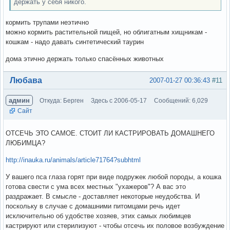
держать у себя никого.
кормить трупами неэтично
можно кормить растительной пищей, но облигатным хищникам -
кошкам - надо давать синтетический таурин
дома этично держать только спасённых животных
Вне форума
Любава
2007-01-27 00:36:43
#11
админ
Откуда: Берген
Здесь с 2006-05-17
Сообщений: 6,029
Сайт
ОТСЕЧЬ ЭТО САМОЕ. СТОИТ ЛИ КАСТРИРОВАТЬ ДОМАШНЕГО
ЛЮБИМЦА?
http://inauka.ru/animals/article71764?subhtml
У вашего пса глаза горят при виде подружек любой породы, а кошка
готова свести с ума всех местных "ухажеров"? А вас это
раздражает. В смысле - доставляет некоторые неудобства. И
поскольку в случае с домашними питомцами речь идет
исключительно об удобстве хозяев, этих самых любимцев
кастрируют или стерилизуют - чтобы отсечь их половое возбуждение