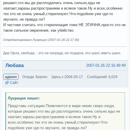
решают,что мы де расплодились очень сильно,еды не
хватает,заразы распространяем и всякое такое.Ну и всех,особенно
тех кто не очень умный,стерилизуют.Что-подобное уже где-то
звучало, не правда ли?
И честнее считать что стерилизация тоже НЕ ЭТИЧНА,просто это не
такое сильное омрачение, как убийство.
Отредактировано Лукреция (2007-01-26 22:17:36)
Дар Орла, свобода, - это не награда, не подарок, это шанс иметь шанс.
Вне форума
Любава
2007-01-26 22:16:49
#9
админ
Откуда: Берген
Здесь с 2006-05-17
Сообщений: 6,029
Сайт
Лукреция пишет:
Представь ситуацию:Появляются в мире некие сверх-люди,
которые решают,что мы де расплодились очень сильно,еды не
хватает,заразы распространяем и всякое такое.Ну и
всех,особенно тех кто не очень умный,стерилизуют.Что-
подобное уже где-то звучало, не правда ли?