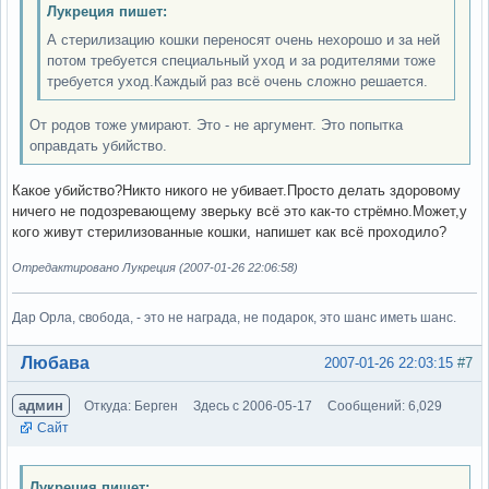
Лукреция пишет:
А стерилизацию кошки переносят очень нехорошо и за ней
потом требуется специальный уход и за родителями тоже
требуется уход.Каждый раз всё очень сложно решается.
От родов тоже умирают. Это - не аргумент. Это попытка
оправдать убийство.
Какое убийство?Никто никого не убивает.Просто делать здоровому
ничего не подозревающему зверьку всё это как-то стрёмно.Может,у
кого живут стерилизованные кошки, напишет как всё проходило?
Отредактировано Лукреция (2007-01-26 22:06:58)
Дар Орла, свобода, - это не награда, не подарок, это шанс иметь шанс.
Вне форума
Любава
2007-01-26 22:03:15
#7
админ
Откуда: Берген
Здесь с 2006-05-17
Сообщений: 6,029
Сайт
Лукреция пишет: