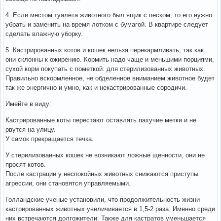
4. Если местом туалета животного был ящик с песком, то его нужно
убрать и заменить на время лотком с бумагой. В квартире следует
сделать влажную уборку.
5. Кастрированных котов и кошек нельзя перекармливать, так как
они склонны к ожирению. Кормить надо чаще и меньшими порциями,
сухой корм покупать с пометкой: для стерилизованных животных.
Правильно вскормленное, не обделенное вниманием животное будет
так же энергично и умно, как и некастрированные сородичи.
Имейте в виду:
Кастрированные коты перестают оставлять пахучие метки и не
рвутся на улицу.
У самок прекращается течка.
У стерилизованных кошек не возникают ложные щенности, они не
просят котов.
После кастрации у неспокойных животных снижаются приступы
агрессии, они становятся управляемыми.
Голландские ученые установили, что продолжительность жизни
кастрированных животных увеличивается в 1,5-2 раза. Именно среди
них встречаются долгожители. Также для кастратов уменьшается