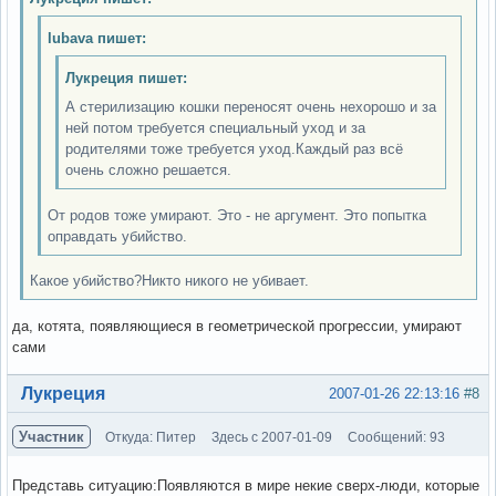
lubava пишет:
Лукреция пишет:
А стерилизацию кошки переносят очень нехорошо и за
ней потом требуется специальный уход и за
родителями тоже требуется уход.Каждый раз всё
очень сложно решается.
От родов тоже умирают. Это - не аргумент. Это попытка
оправдать убийство.
Какое убийство?Никто никого не убивает.
да, котята, появляющиеся в геометрической прогрессии, умирают
сами
Вне форума
Лукреция
2007-01-26 22:13:16
#8
Участник
Откуда: Питер
Здесь с 2007-01-09
Сообщений: 93
Представь ситуацию:Появляются в мире некие сверх-люди, которые