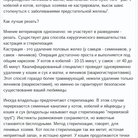
кобелей и котов, которых хозяева не кастрировали, высок шанс
столкнуться с заболеваниями предстательной железы".
Как лучше резать?
Мнение ветеринаров однозначно: не участвуют в разведении -
резать. Существует два способа хирургического вмешательства:
кастрация и стерилизация.
Кастрация - это удаление половых желез (у самцов - семенников, у
самок - яичников). Операция достаточно проста и выполняется под
общим наркозом. У котов и кобелей - 10-15 минут, у самок - от 40 до
45 минут. Квалифицированный специалист проведет одновременно
удаление у кошек и сук и матки, и яичников (овариогистерэктомию).
Этот способ гораздо более травмирующий, нежели удаление только
яичников (овариоэктомия), но именно он гарантирует безопасное
существование вашей любимицы.
Иногда владельцы предпочитают стерилизацию. В этом случае
перерезаются семенные канатики у котов, кобелей и яйцеводы у
кошек и сук (владельцы называют еще стерилизацию "перевязкой
труб"). Инстинкты размножения сохраняются, но животные
становятся бесплодными. Метод стерилизации, говорят, для
ленивых хозяев. Кот после стерилизации так же метит, источая
неприятный запах, и истошно кричит. У кошек продолжаются течки