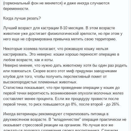
(гормональный фон не меняется) и даже иногда случаются
беременности.
Когда лучше резать?
Лучший возраст для кастрации 8-10 месяцев. В этом возрасте
животное уже достигает физиологической зрелости, но при этом у
него еще не сформирована привычка метить свою территорию.
Некоторые хозяева полагают, что рожавшую кошку нельзя
кастрировать. Это неверно: кошки хорошо переносят операцию в
любом возрасте, как и коты.
Неверно мнение, что нужно дать животному хотя бы один раз родить
или повязаться. Скорее всего этот миф придуман заводчиками
клубов для того, чтобы получить перспективный помет от
высокопородистых племенных животных.
Статистика показывает, что при проведении операции у кошек до
первой течки вероятность возникновения опухоли молочных желез
составляет менее процента. Если же процедуру провести после
первой течки, то риск повышается до 8%, после второй - до 26%.
Иногда ветеринары рекомендуют стерилизовать питомца в
двухмесячном возрасте. В "младенчестве" операция практически не
оказывает стрессовой реакции на организм. Но лучше все же
дождаться полового созревания своего воспитанника. Слишком