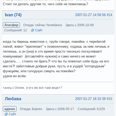
Стоит ли делать другим то, чего себе не пожелаешь?
Вне форума
Ivan (74)
2007-01-27 14:59:56
#14
Агасфер
Откуда: сейчас Челябинск
Здесь с 2006-10-09
Сообщений: 12
Сайт
когда ты берешь животное с, грубо говоря, помойки, с перебитой
лапой, живот "прилипает" к позвоночнику, ходишь за ним лечишь и
лелеешь, а он (она) в это время просто тихонько поскуливает/
помяукивает (втсавляйте нужное) и само ничего не может
сделать..... стоило ли брать?! что бы ты пожелал себе будь на его
месте?! заботливые добрые руки, пусть и в ущерб "котородным"
функциям, или голодную смерть на помойке?
удачи во всём.
танец с Огнем.. и кто же все таки ведет?
Вне форума
Любава
2007-01-27 18:33:38
#15
админ
Откуда: Берген
Здесь с 2006-05-17
Сообщений: 6,029
Сайт