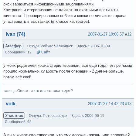
риск заразиться инфекционными заболеваниями.
Кастрация и стерилизация не влияют на охотничьи инстинкты
животных. Прооперированные собаки и кошки не лишаются права
участвовать в выставках (в классе кастратов).
Вне форума
Ivan (74)
2007-01-27 10:06:57
#12
Агасфер
Откуда: сейчас Челябинск
Здесь с 2006-10-09
Сообщений: 12
Сайт
у моих родителей кошка стерилизованая. всё ещё года четыре назад
прошло нормально. слабость после операции - 2 дня не больше,
потом всё окей.
танец с Огнем.. и кто же все таки ведет?
Вне форума
volk
2007-01-27 14:42:23
#13
Участник
Откуда: Петрозаводск
Здесь с 2006-06-19
Сообщений: 65
А вы у животного спросили, что ему дороже - жизнь, или здоровье?