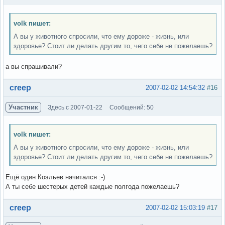
volk пишет:
А вы у животного спросили, что ему дороже - жизнь, или
здоровье? Стоит ли делать другим то, чего себе не пожелаешь?
а вы спрашивали?
Вне форума
creep
2007-02-02 14:54:32
#16
Участник
Здесь с 2007-01-22
Сообщений: 50
volk пишет:
А вы у животного спросили, что ему дороже - жизнь, или
здоровье? Стоит ли делать другим то, чего себе не пожелаешь?
Ещё один Коэльев начитался :-)
А ты себе шестерых детей каждые полгода пожелаешь?
Вне форума
creep
2007-02-02 15:03:19
#17