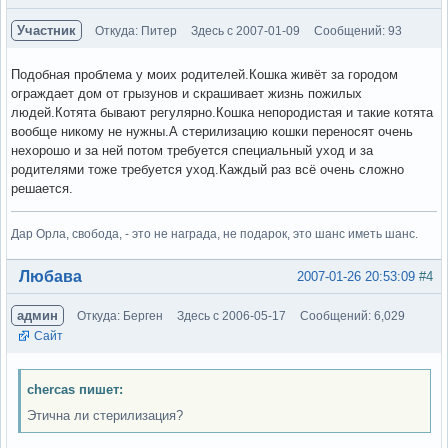
Участник
Откуда: Питер
Здесь с 2007-01-09
Сообщений: 93
Подобная проблема у моих родителей.Кошка живёт за городом
ограждает дом от грызунов и скрашивает жизнь пожилых
людей.Котята бывают регулярно.Кошка непородистая и такие котята
вообще никому не нужны.А стерилизацию кошки переносят очень
нехорошо и за ней потом требуется специальный уход и за
родителями тоже требуется уход.Каждый раз всё очень сложно
решается.
Дар Орла, свобода, - это не награда, не подарок, это шанс иметь шанс.
Вне форума
Любава
2007-01-26 20:53:09
#4
админ
Откуда: Берген
Здесь с 2006-05-17
Сообщений: 6,029
Сайт
chercas пишет:
Этична ли стерилизация?