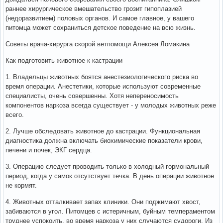
раннее хирургическое вмешательство грозит гипоплазией
(недоразвитием) половых органов. И самое главное, у вашего
питомца может сохраниться детское поведение на всю жизнь.
Советы врача-хирурга скорой ветпомощи Алексея Ломакина
Как подготовить животное к кастрации
1. Владельцы животных боятся анестезиологического риска во
время операции. Анестетики, которые используют современные
специалисты, очень совершенны. Хотя непереносимость
компонентов наркоза всегда существует - у молодых животных реже
всего.
2. Лучше обследовать животное до кастрации. Функциональная
диагностика должна включать биохимические показатели крови,
печени и почек, ЭКГ сердца.
3. Операцию следует проводить только в холодный гормональный
период, когда у самок отсутствует течка. В день операции животное
не кормят.
4. Животных отталкивает запах клиники. Они поджимают хвост,
забиваются в угол. Питомцев с истеричным, буйным темпераментом
труднее успокоить, во время наркоза у них случаются судороги. Из