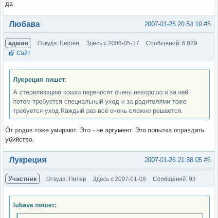
да
Вне форума
Любава
2007-01-26 20:54:10
#5
админ
Откуда: Берген
Здесь с 2006-05-17
Сообщений: 6,029
Сайт
Лукреция пишет:
А стерилизацию кошки переносят очень нехорошо и за ней
потом требуется специальный уход и за родителями тоже
требуется уход.Каждый раз всё очень сложно решается.
От родов тоже умирают. Это - не аргумент. Это попытка оправдать
убийство.
Вне форума
Лукреция
2007-01-26 21:58:05
#6
Участник
Откуда: Питер
Здесь с 2007-01-09
Сообщений: 93
lubava пишет: