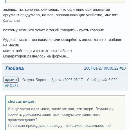
знаешь, ты, конечно, считаешь, что офигенно оригинальный
аргумент придумала, но все, оправдывающие убийство, мыслят
банально
поэтому если кто хочет с тобой говорить - пусть говорит
будешь писать про насилие или оскорблять здесь кого-то - забанят
на месяц
может тебя еще и за этот пост забанят
модераторов развелось на форуме...
Вне форума
Любава
2007-01-27 00:30:22
#10
админ
Откуда: Берген
Здесь с 2006-05-17
Сообщений: 6,029
Сайт
chercas пишет:
И еще звери едят мясо, такие уж они, эти звери. Этично ли
кормить домашних животных продуктами животного
происхождения?
Невольно приходишь к выводу, что самое правильное -не