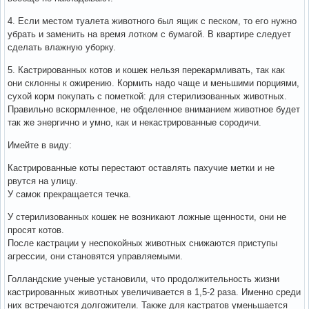
4. Если местом туалета животного был ящик с песком, то его нужно
убрать и заменить на время лотком с бумагой. В квартире следует
сделать влажную уборку.
5. Кастрированных котов и кошек нельзя перекармливать, так как
они склонны к ожирению. Кормить надо чаще и меньшими порциями,
сухой корм покупать с пометкой: для стерилизованных животных.
Правильно вскормленное, не обделенное вниманием животное будет
так же энергично и умно, как и некастрированные сородичи.
Имейте в виду:
Кастрированные коты перестают оставлять пахучие метки и не
рвутся на улицу.
У самок прекращается течка.
У стерилизованных кошек не возникают ложные щенности, они не
просят котов.
После кастрации у неспокойных животных снижаются приступы
агрессии, они становятся управляемыми.
Голландские ученые установили, что продолжительность жизни
кастрированных животных увеличивается в 1,5-2 раза. Именно среди
них встречаются долгожители. Также для кастратов уменьшается