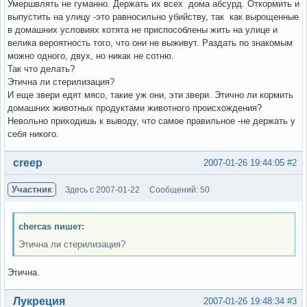
Умершвлять не гуманно. Держать их всех дома абсурд. Откормить и
выпустить на улицу -это равносильно убийству, так как вырощенные
в домашних условиях котята не приспособлены жить на улице и
велика вероятность того, что они не выживут. Раздать по знакомым
можно одного, двух, но никак не сотню.
Так что делать?
Этична ли стерилизация?
И еще звери едят мясо, такие уж они, эти звери. Этично ли кормить
домашних животных продуктами животного происхождения?
Невольно приходишь к выводу, что самое правильное -не держать у
себя никого.
Вне форума
creep
2007-01-26 19:44:05
#2
Участник
Здесь с 2007-01-22
Сообщений: 50
chercas пишет:
Этична ли стерилизация?
Этична.
Вне форума
Лукреция
2007-01-26 19:48:34
#3