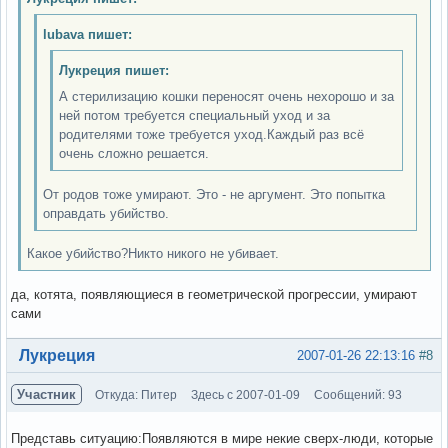
lubava пишет:
Лукреция пишет:
А стерилизацию кошки переносят очень нехорошо и за
ней потом требуется специальный уход и за
родителями тоже требуется уход.Каждый раз всё
очень сложно решается.
От родов тоже умирают. Это - не аргумент. Это попытка
оправдать убийство.
Какое убийство?Никто никого не убивает.
да, котята, появляющиеся в геометрической прогрессии, умирают
сами
Вне форума
Лукреция
2007-01-26 22:13:16
#8
Участник
Откуда: Питер
Здесь с 2007-01-09
Сообщений: 93
Представь ситуацию:Появляются в мире некие сверх-люди, которые