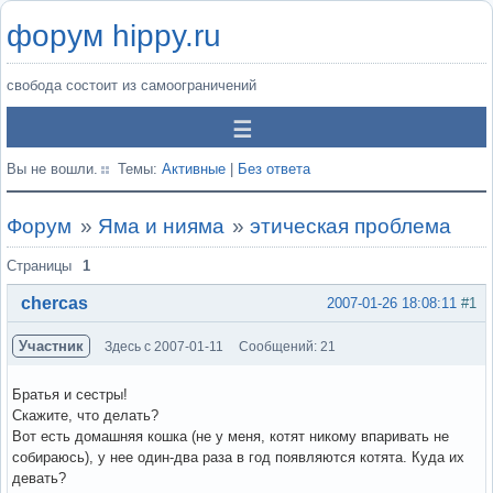
форум hippy.ru
свобода состоит из самоограничений
Вы не вошли.
Темы:
Активные
|
Без ответа
Форум
»
Яма и нияма
»
этическая проблема
Страницы
1
chercas
2007-01-26 18:08:11
#1
Участник
Здесь с 2007-01-11
Сообщений: 21
Братья и сестры!
Скажите, что делать?
Вот есть домашняя кошка (не у меня, котят никому впаривать не
собираюсь), у нее один-два раза в год появляются котята. Куда их
девать?