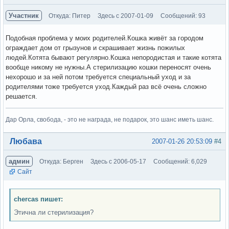
Участник
Откуда: Питер
Здесь с 2007-01-09
Сообщений: 93
Подобная проблема у моих родителей.Кошка живёт за городом
ограждает дом от грызунов и скрашивает жизнь пожилых
людей.Котята бывают регулярно.Кошка непородистая и такие котята
вообще никому не нужны.А стерилизацию кошки переносят очень
нехорошо и за ней потом требуется специальный уход и за
родителями тоже требуется уход.Каждый раз всё очень сложно
решается.
Дар Орла, свобода, - это не награда, не подарок, это шанс иметь шанс.
Вне форума
Любава
2007-01-26 20:53:09
#4
админ
Откуда: Берген
Здесь с 2006-05-17
Сообщений: 6,029
Сайт
chercas пишет:
Этична ли стерилизация?