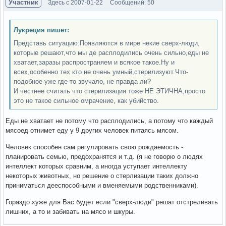
Участник
Здесь с 2007-01-22
Сообщений: 50
Лукреция пишет:
Представь ситуацию:Появляются в мире некие сверх-люди,
которые решают,что мы де расплодились очень сильно,еды не
хватает,заразы распространяем и всякое такое.Ну и
всех,особенно тех кто не очень умный,стерилизуют.Что-
подобное уже где-то звучало, не правда ли?
И честнее считать что стерилизация тоже НЕ ЭТИЧНА,просто
это не такое сильное омрачение, как убийство.
Еды не хватает не потому что расплодились, а потому что каждый
мясоед отнимет еду у 9 других человек питаясь мясом.
Человек способен сам регулировать свою рождаемость -
планировать семью, предохранятся и т.д. (я не говорю о людях
интеллект которых сравним, а иногда уступает интеллекту
некоторых животных, но решение о стерлизации таких должно
приниматься дееспособными и вменяемыми родственниками).
Гораздо хуже для Вас будет если "сверх-люди" решат отстреливать
лишних, а то и забивать на мясо и шкуры.