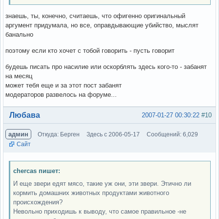
знаешь, ты, конечно, считаешь, что офигенно оригинальный
аргумент придумала, но все, оправдывающие убийство, мыслят
банально
поэтому если кто хочет с тобой говорить - пусть говорит
будешь писать про насилие или оскорблять здесь кого-то - забанят
на месяц
может тебя еще и за этот пост забанят
модераторов развелось на форуме...
Вне форума
Любава
2007-01-27 00:30:22
#10
админ
Откуда: Берген
Здесь с 2006-05-17
Сообщений: 6,029
Сайт
chercas пишет:
И еще звери едят мясо, такие уж они, эти звери. Этично ли
кормить домашних животных продуктами животного
происхождения?
Невольно приходишь к выводу, что самое правильное -не