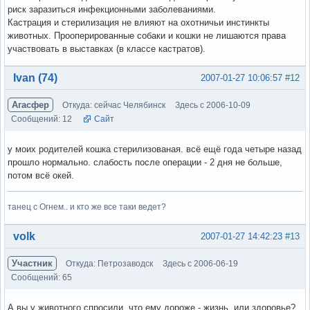
риск заразиться инфекционными заболеваниями.
Кастрация и стерилизация не влияют на охотничьи инстинкты
животных. Прооперированные собаки и кошки не лишаются права
участвовать в выставках (в классе кастратов).
Вне форума
Ivan (74)
2007-01-27 10:06:57
#12
Агасфер
Откуда: сейчас Челябинск
Здесь с 2006-10-09
Сообщений: 12
Сайт
у моих родителей кошка стерилизованая. всё ещё года четыре назад
прошло нормально. слабость после операции - 2 дня не больше,
потом всё окей.
танец с Огнем.. и кто же все таки ведет?
Вне форума
volk
2007-01-27 14:42:23
#13
Участник
Откуда: Петрозаводск
Здесь с 2006-06-19
Сообщений: 65
А вы у животного спросили, что ему дороже - жизнь, или здоровье?