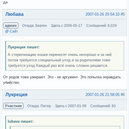
да
Вне форума
Любава
2007-01-26 20:54:10
#5
админ
Откуда: Берген
Здесь с 2006-05-17
Сообщений: 6,029
Сайт
Лукреция пишет:
А стерилизацию кошки переносят очень нехорошо и за ней
потом требуется специальный уход и за родителями тоже
требуется уход.Каждый раз всё очень сложно решается.
От родов тоже умирают. Это - не аргумент. Это попытка оправдать
убийство.
Вне форума
Лукреция
2007-01-26 21:58:05
#6
Участник
Откуда: Питер
Здесь с 2007-01-09
Сообщений: 93
lubava пишет: