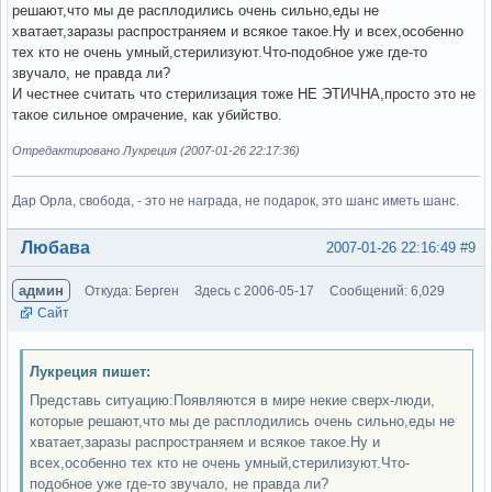
решают,что мы де расплодились очень сильно,еды не
хватает,заразы распространяем и всякое такое.Ну и всех,особенно
тех кто не очень умный,стерилизуют.Что-подобное уже где-то
звучало, не правда ли?
И честнее считать что стерилизация тоже НЕ ЭТИЧНА,просто это не
такое сильное омрачение, как убийство.
Отредактировано Лукреция (2007-01-26 22:17:36)
Дар Орла, свобода, - это не награда, не подарок, это шанс иметь шанс.
Вне форума
Любава
2007-01-26 22:16:49
#9
админ
Откуда: Берген
Здесь с 2006-05-17
Сообщений: 6,029
Сайт
Лукреция пишет:
Представь ситуацию:Появляются в мире некие сверх-люди,
которые решают,что мы де расплодились очень сильно,еды не
хватает,заразы распространяем и всякое такое.Ну и
всех,особенно тех кто не очень умный,стерилизуют.Что-
подобное уже где-то звучало, не правда ли?