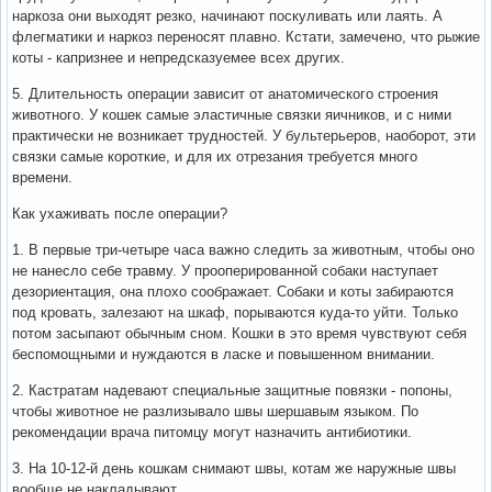
наркоза они выходят резко, начинают поскуливать или лаять. А
флегматики и наркоз переносят плавно. Кстати, замечено, что рыжие
коты - капризнее и непредсказуемее всех других.
5. Длительность операции зависит от анатомического строения
животного. У кошек самые эластичные связки яичников, и с ними
практически не возникает трудностей. У бультерьеров, наоборот, эти
связки самые короткие, и для их отрезания требуется много
времени.
Как ухаживать после операции?
1. В первые три-четыре часа важно следить за животным, чтобы оно
не нанесло себе травму. У прооперированной собаки наступает
дезориентация, она плохо соображает. Собаки и коты забираются
под кровать, залезают на шкаф, порываются куда-то уйти. Только
потом засыпают обычным сном. Кошки в это время чувствуют себя
беспомощными и нуждаются в ласке и повышенном внимании.
2. Кастратам надевают специальные защитные повязки - попоны,
чтобы животное не разлизывало швы шершавым языком. По
рекомендации врача питомцу могут назначить антибиотики.
3. На 10-12-й день кошкам снимают швы, котам же наружные швы
вообще не накладывают.