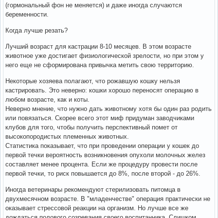
(гормональный фон не меняется) и даже иногда случаются
беременности.
Когда лучше резать?
Лучший возраст для кастрации 8-10 месяцев. В этом возрасте
животное уже достигает физиологической зрелости, но при этом у
него еще не сформирована привычка метить свою территорию.
Некоторые хозяева полагают, что рожавшую кошку нельзя
кастрировать. Это неверно: кошки хорошо переносят операцию в
любом возрасте, как и коты.
Неверно мнение, что нужно дать животному хотя бы один раз родить
или повязаться. Скорее всего этот миф придуман заводчиками
клубов для того, чтобы получить перспективный помет от
высокопородистых племенных животных.
Статистика показывает, что при проведении операции у кошек до
первой течки вероятность возникновения опухоли молочных желез
составляет менее процента. Если же процедуру провести после
первой течки, то риск повышается до 8%, после второй - до 26%.
Иногда ветеринары рекомендуют стерилизовать питомца в
двухмесячном возрасте. В "младенчестве" операция практически не
оказывает стрессовой реакции на организм. Но лучше все же
дождаться полового созревания своего воспитанника. Слишком