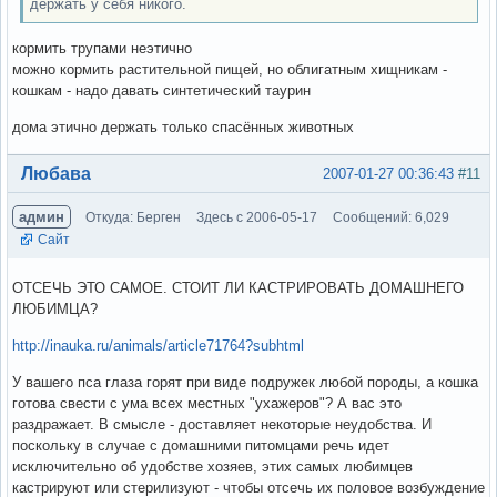
держать у себя никого.
кормить трупами неэтично
можно кормить растительной пищей, но облигатным хищникам -
кошкам - надо давать синтетический таурин
дома этично держать только спасённых животных
Вне форума
Любава
2007-01-27 00:36:43
#11
админ
Откуда: Берген
Здесь с 2006-05-17
Сообщений: 6,029
Сайт
ОТСЕЧЬ ЭТО САМОЕ. СТОИТ ЛИ КАСТРИРОВАТЬ ДОМАШНЕГО
ЛЮБИМЦА?
http://inauka.ru/animals/article71764?subhtml
У вашего пса глаза горят при виде подружек любой породы, а кошка
готова свести с ума всех местных "ухажеров"? А вас это
раздражает. В смысле - доставляет некоторые неудобства. И
поскольку в случае с домашними питомцами речь идет
исключительно об удобстве хозяев, этих самых любимцев
кастрируют или стерилизуют - чтобы отсечь их половое возбуждение