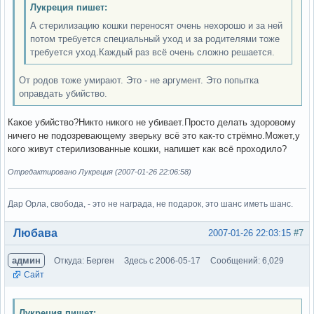
Лукреция пишет:
А стерилизацию кошки переносят очень нехорошо и за ней
потом требуется специальный уход и за родителями тоже
требуется уход.Каждый раз всё очень сложно решается.
От родов тоже умирают. Это - не аргумент. Это попытка
оправдать убийство.
Какое убийство?Никто никого не убивает.Просто делать здоровому
ничего не подозревающему зверьку всё это как-то стрёмно.Может,у
кого живут стерилизованные кошки, напишет как всё проходило?
Отредактировано Лукреция (2007-01-26 22:06:58)
Дар Орла, свобода, - это не награда, не подарок, это шанс иметь шанс.
Вне форума
Любава
2007-01-26 22:03:15
#7
админ
Откуда: Берген
Здесь с 2006-05-17
Сообщений: 6,029
Сайт
Лукреция пишет: