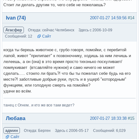
Стоит ли делать другим то, чего себе не пожелаешь?
Вне форума
Ivan (74)
2007-01-27 14:59:56
#14
Агасфер
Откуда: сейчас Челябинск
Здесь с 2006-10-09
Сообщений: 12
Сайт
когда ты берешь животное с, грубо говоря, помойки, с перебитой
лапой, живот "прилипает" к позвоночнику, ходишь за ним лечишь и
лелеешь, а он (она) в это время просто тихонько поскуливает/
помяукивает (втсавляйте нужное) и само ничего не может
сделать..... стоило ли брать?! что бы ты пожелал себе будь на его
месте?! заботливые добрые руки, пусть и в ущерб "котородным"
функциям, или голодную смерть на помойке?
удачи во всём.
танец с Огнем.. и кто же все таки ведет?
Вне форума
Любава
2007-01-27 18:33:38
#15
админ
Откуда: Берген
Здесь с 2006-05-17
Сообщений: 6,029
Сайт