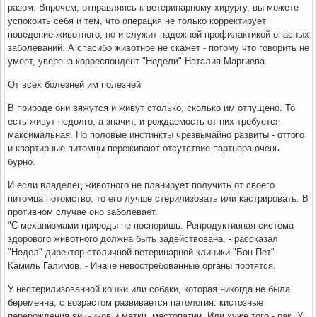
разом. Впрочем, отправляясь к ветеринарному хирургу, вы можете
успокоить себя и тем, что операция не только корректирует
поведение животного, но и служит надежной профилактикой опасных
заболеваний. А спасибо животное не скажет - потому что говорить не
умеет, уверена корреспондент "Недели" Наталия Маргиева.
От всех болезней им полезней
В природе они вяжутся и живут столько, сколько им отпущено. То
есть живут недолго, а значит, и рождаемость от них требуется
максимальная. Но половые инстинкты чрезвычайно развиты - оттого
и квартирные питомцы переживают отсутствие партнера очень
бурно.
И если владелец животного не планирует получить от своего
питомца потомство, то его лучше стерилизовать или кастрировать. В
противном случае оно заболевает.
"С механизмами природы не поспоришь. Репродуктивная система
здорового животного должна быть задействована, - рассказал
"Недел" директор столичной ветеринарной клиники "Бон-Пет"
Камиль Галимов. - Иначе невостребованные органы портятся.
У нестерилизованной кошки или собаки, которая никогда не была
беременна, с возрастом развивается патология: кистозные
перерождения яичников и матки, мастопатии. Или хуже того - рак. У