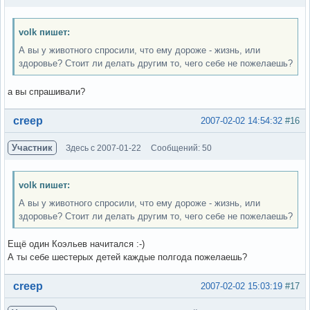
volk пишет:
А вы у животного спросили, что ему дороже - жизнь, или
здоровье? Стоит ли делать другим то, чего себе не пожелаешь?
а вы спрашивали?
Вне форума
creep
2007-02-02 14:54:32
#16
Участник
Здесь с 2007-01-22
Сообщений: 50
volk пишет:
А вы у животного спросили, что ему дороже - жизнь, или
здоровье? Стоит ли делать другим то, чего себе не пожелаешь?
Ещё один Коэльев начитался :-)
А ты себе шестерых детей каждые полгода пожелаешь?
Вне форума
creep
2007-02-02 15:03:19
#17