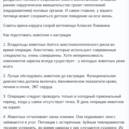
раннее хирургическое вмешательство грозит гипоплазией
(недоразвитием) половых органов. И самое главное, у вашего
питомца может сохраниться детское поведение на всю жизнь.
Советы врача-хирурга скорой ветпомощи Алексея Ломакина
Как подготовить животное к кастрации
1. Владельцы животных боятся анестезиологического риска во
время операции. Анестетики, которые используют современные
специалисты, очень совершенны. Хотя непереносимость
компонентов наркоза всегда существует - у молодых животных реже
всего.
2. Лучше обследовать животное до кастрации. Функциональная
диагностика должна включать биохимические показатели крови,
печени и почек, ЭКГ сердца.
3. Операцию следует проводить только в холодный гормональный
период, когда у самок отсутствует течка. В день операции животное
не кормят.
4. Животных отталкивает запах клиники. Они поджимают хвост,
забиваются в угол. Питомцев с истеричным, буйным темпераментом
труднее успокоить, во время наркоза у них случаются судороги. Из