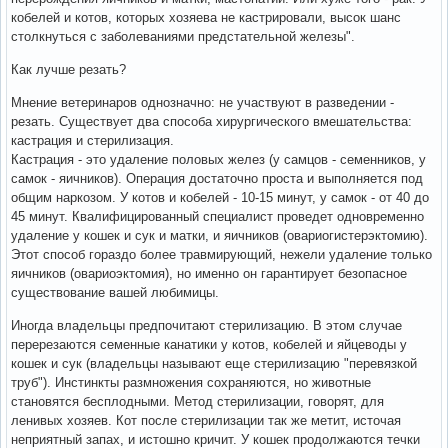
кобелей и котов, которых хозяева не кастрировали, высок шанс
столкнуться с заболеваниями предстательной железы".
Как лучше резать?
Мнение ветеринаров однозначно: не участвуют в разведении -
резать. Существует два способа хирургического вмешательства:
кастрация и стерилизация.
Кастрация - это удаление половых желез (у самцов - семенников, у
самок - яичников). Операция достаточно проста и выполняется под
общим наркозом. У котов и кобелей - 10-15 минут, у самок - от 40 до
45 минут. Квалифицированный специалист проведет одновременно
удаление у кошек и сук и матки, и яичников (овариогистерэктомию).
Этот способ гораздо более травмирующий, нежели удаление только
яичников (овариоэктомия), но именно он гарантирует безопасное
существование вашей любимицы.
Иногда владельцы предпочитают стерилизацию. В этом случае
перерезаются семенные канатики у котов, кобелей и яйцеводы у
кошек и сук (владельцы называют еще стерилизацию "перевязкой
труб"). Инстинкты размножения сохраняются, но животные
становятся бесплодными. Метод стерилизации, говорят, для
ленивых хозяев. Кот после стерилизации так же метит, источая
неприятный запах, и истошно кричит. У кошек продолжаются течки