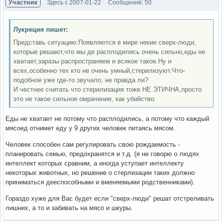
Участник
Здесь с 2007-01-22
Сообщений: 50
Лукреция пишет:
Представь ситуацию:Появляются в мире некие сверх-люди,
которые решают,что мы де расплодились очень сильно,еды не
хватает,заразы распространяем и всякое такое.Ну и
всех,особенно тех кто не очень умный,стерилизуют.Что-
подобное уже где-то звучало, не правда ли?
И честнее считать что стерилизация тоже НЕ ЭТИЧНА,просто
это не такое сильное омрачение, как убийство.
Еды не хватает не потому что расплодились, а потому что каждый
мясоед отнимет еду у 9 других человек питаясь мясом.
Человек способен сам регулировать свою рождаемость -
планировать семью, предохранятся и т.д. (я не говорю о людях
интеллект которых сравним, а иногда уступает интеллекту
некоторых животных, но решение о стерлизации таких должно
приниматься дееспособными и вменяемыми родственниками).
Гораздо хуже для Вас будет если "сверх-люди" решат отстреливать
лишних, а то и забивать на мясо и шкуры.