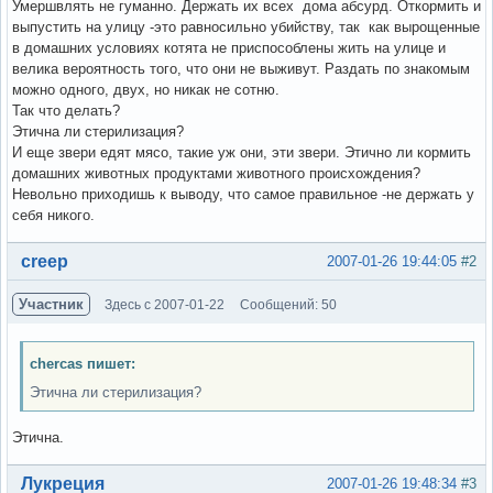
Умершвлять не гуманно. Держать их всех дома абсурд. Откормить и
выпустить на улицу -это равносильно убийству, так как вырощенные
в домашних условиях котята не приспособлены жить на улице и
велика вероятность того, что они не выживут. Раздать по знакомым
можно одного, двух, но никак не сотню.
Так что делать?
Этична ли стерилизация?
И еще звери едят мясо, такие уж они, эти звери. Этично ли кормить
домашних животных продуктами животного происхождения?
Невольно приходишь к выводу, что самое правильное -не держать у
себя никого.
Вне форума
creep
2007-01-26 19:44:05
#2
Участник
Здесь с 2007-01-22
Сообщений: 50
chercas пишет:
Этична ли стерилизация?
Этична.
Вне форума
Лукреция
2007-01-26 19:48:34
#3