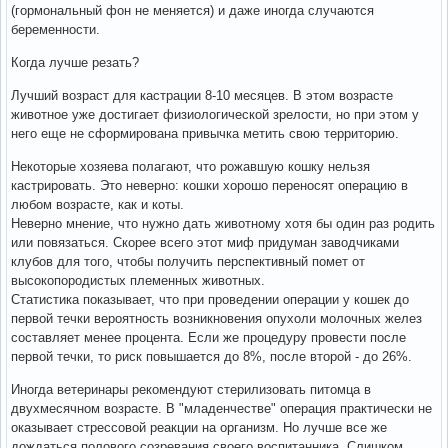
(гормональный фон не меняется) и даже иногда случаются
беременности.
Когда лучше резать?
Лучший возраст для кастрации 8-10 месяцев. В этом возрасте
животное уже достигает физиологической зрелости, но при этом у
него еще не сформирована привычка метить свою территорию.
Некоторые хозяева полагают, что рожавшую кошку нельзя
кастрировать. Это неверно: кошки хорошо переносят операцию в
любом возрасте, как и коты.
Неверно мнение, что нужно дать животному хотя бы один раз родить
или повязаться. Скорее всего этот миф придуман заводчиками
клубов для того, чтобы получить перспективный помет от
высокопородистых племенных животных.
Статистика показывает, что при проведении операции у кошек до
первой течки вероятность возникновения опухоли молочных желез
составляет менее процента. Если же процедуру провести после
первой течки, то риск повышается до 8%, после второй - до 26%.
Иногда ветеринары рекомендуют стерилизовать питомца в
двухмесячном возрасте. В "младенчестве" операция практически не
оказывает стрессовой реакции на организм. Но лучше все же
дождаться полового созревания своего воспитанника. Слишком