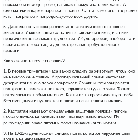
наркоза они выходят резко, начинают поскуливать или лаять. А
флегматики и наркоз переносят плавно. Кстати, замечено, что рыжие
коты - капризнее и непредсказуемее всех других.
5. Длительность операции зависит от анатомического строения
животного. У кошек самые эластичные связки яичников, и с ними
практически не возникает трудностей. У бультерьеров, наоборот, эти
связки самые короткие, и для их отрезания требуется много
времени.
Как ухаживать после операции?
1. В первые три-четыре часа важно следить за животным, чтобы оно
не нанесло себе травму. У прооперированной собаки наступает
дезориентация, она плохо соображает. Собаки и коты забираются
под кровать, залезают на шкаф, порываются куда-то уйти. Только
потом засыпают обычным сном. Кошки в это время чувствуют себя
беспомощными и нуждаются в ласке и повышенном внимании.
2. Кастратам надевают специальные защитные повязки - попоны,
чтобы животное не разлизывало швы шершавым языком. По
рекомендации врача питомцу могут назначить антибиотики.
3. На 10-12-й день кошкам снимают швы, котам же наружные швы
вообще не накладывают.