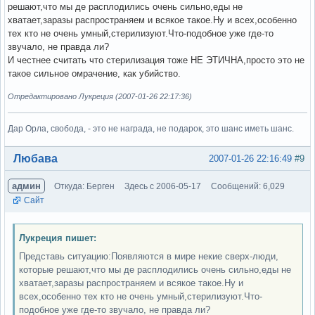
решают,что мы де расплодились очень сильно,еды не
хватает,заразы распространяем и всякое такое.Ну и всех,особенно
тех кто не очень умный,стерилизуют.Что-подобное уже где-то
звучало, не правда ли?
И честнее считать что стерилизация тоже НЕ ЭТИЧНА,просто это не
такое сильное омрачение, как убийство.
Отредактировано Лукреция (2007-01-26 22:17:36)
Дар Орла, свобода, - это не награда, не подарок, это шанс иметь шанс.
Вне форума
Любава
2007-01-26 22:16:49
#9
админ
Откуда: Берген
Здесь с 2006-05-17
Сообщений: 6,029
Сайт
Лукреция пишет:
Представь ситуацию:Появляются в мире некие сверх-люди,
которые решают,что мы де расплодились очень сильно,еды не
хватает,заразы распространяем и всякое такое.Ну и
всех,особенно тех кто не очень умный,стерилизуют.Что-
подобное уже где-то звучало, не правда ли?