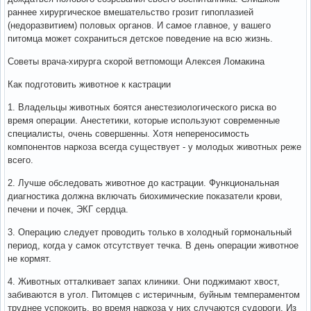
раннее хирургическое вмешательство грозит гипоплазией
(недоразвитием) половых органов. И самое главное, у вашего
питомца может сохраниться детское поведение на всю жизнь.
Советы врача-хирурга скорой ветпомощи Алексея Ломакина
Как подготовить животное к кастрации
1. Владельцы животных боятся анестезиологического риска во
время операции. Анестетики, которые используют современные
специалисты, очень совершенны. Хотя непереносимость
компонентов наркоза всегда существует - у молодых животных реже
всего.
2. Лучше обследовать животное до кастрации. Функциональная
диагностика должна включать биохимические показатели крови,
печени и почек, ЭКГ сердца.
3. Операцию следует проводить только в холодный гормональный
период, когда у самок отсутствует течка. В день операции животное
не кормят.
4. Животных отталкивает запах клиники. Они поджимают хвост,
забиваются в угол. Питомцев с истеричным, буйным темпераментом
труднее успокоить, во время наркоза у них случаются судороги. Из