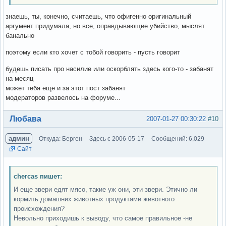
знаешь, ты, конечно, считаешь, что офигенно оригинальный
аргумент придумала, но все, оправдывающие убийство, мыслят
банально
поэтому если кто хочет с тобой говорить - пусть говорит
будешь писать про насилие или оскорблять здесь кого-то - забанят
на месяц
может тебя еще и за этот пост забанят
модераторов развелось на форуме...
Вне форума
Любава
2007-01-27 00:30:22
#10
админ
Откуда: Берген
Здесь с 2006-05-17
Сообщений: 6,029
Сайт
chercas пишет:
И еще звери едят мясо, такие уж они, эти звери. Этично ли
кормить домашних животных продуктами животного
происхождения?
Невольно приходишь к выводу, что самое правильное -не