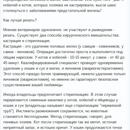
кобелей и котов, которых хозяева не кастрировали, высок шанс
столкнуться с заболеваниями предстательной железы".
Как лучше резать?
Мнение ветеринаров однозначно: не участвуют в разведении -
резать. Существует два способа хирургического вмешательства:
кастрация и стерилизация.
Кастрация - это удаление половых желез (у самцов - семенников, у
самок - яичников). Операция достаточно проста и выполняется под
общим наркозом. У котов и кобелей - 10-15 минут, у самок - от 40 до
45 минут. Квалифицированный специалист проведет одновременно
удаление у кошек и сук и матки, и яичников (овариогистерэктомию).
Этот способ гораздо более травмирующий, нежели удаление только
яичников (овариоэктомия), но именно он гарантирует безопасное
существование вашей любимицы.
Иногда владельцы предпочитают стерилизацию. В этом случае
перерезаются семенные канатики у котов, кобелей и яйцеводы у
кошек и сук (владельцы называют еще стерилизацию "перевязкой
труб"). Инстинкты размножения сохраняются, но животные
становятся бесплодными. Метод стерилизации, говорят, для
ленивых хозяев. Кот после стерилизации так же метит, источая
неприятный запах, и истошно кричит. У кошек продолжаются течки