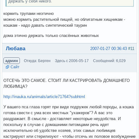
держать у себя никого.
кормить трупами неэтично
можно кормить растительной пищей, но облигатным хищникам -
кошкам - надо давать синтетический таурин
дома этично держать только спасённых животных
Вне форума
Любава
2007-01-27 00:36:43
#11
админ
Откуда: Берген
Здесь с 2006-05-17
Сообщений: 6,029
Сайт
ОТСЕЧЬ ЭТО САМОЕ. СТОИТ ЛИ КАСТРИРОВАТЬ ДОМАШНЕГО
ЛЮБИМЦА?
http://inauka.ru/animals/article71764?subhtml
У вашего пса глаза горят при виде подружек любой породы, а кошка
готова свести с ума всех местных "ухажеров"? А вас это
раздражает. В смысле - доставляет некоторые неудобства. И
поскольку в случае с домашними питомцами речь идет
исключительно об удобстве хозяев, этих самых любимцев
кастрируют или стерилизуют - чтобы отсечь их половое возбуждение