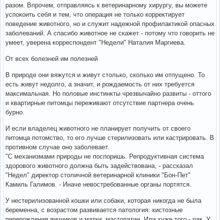
разом. Впрочем, отправляясь к ветеринарному хирургу, вы можете
успокоить себя и тем, что операция не только корректирует
поведение животного, но и служит надежной профилактикой опасных
заболеваний. А спасибо животное не скажет - потому что говорить не
умеет, уверена корреспондент "Недели" Наталия Маргиева.
От всех болезней им полезней
В природе они вяжутся и живут столько, сколько им отпущено. То
есть живут недолго, а значит, и рождаемость от них требуется
максимальная. Но половые инстинкты чрезвычайно развиты - оттого
и квартирные питомцы переживают отсутствие партнера очень
бурно.
И если владелец животного не планирует получить от своего
питомца потомство, то его лучше стерилизовать или кастрировать. В
противном случае оно заболевает.
"С механизмами природы не поспоришь. Репродуктивная система
здорового животного должна быть задействована, - рассказал
"Недел" директор столичной ветеринарной клиники "Бон-Пет"
Камиль Галимов. - Иначе невостребованные органы портятся.
У нестерилизованной кошки или собаки, которая никогда не была
беременна, с возрастом развивается патология: кистозные
перерождения яичников и матки, мастопатии. Или хуже того - рак. У