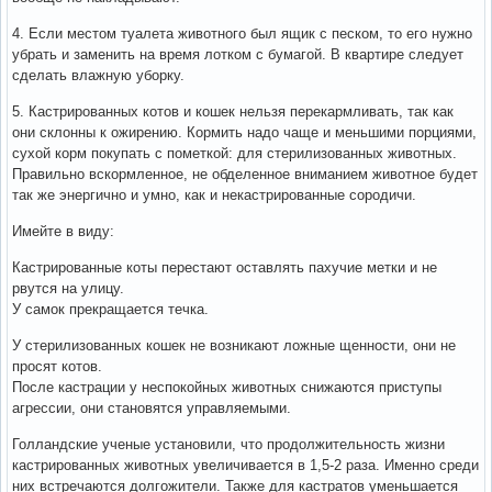
4. Если местом туалета животного был ящик с песком, то его нужно
убрать и заменить на время лотком с бумагой. В квартире следует
сделать влажную уборку.
5. Кастрированных котов и кошек нельзя перекармливать, так как
они склонны к ожирению. Кормить надо чаще и меньшими порциями,
сухой корм покупать с пометкой: для стерилизованных животных.
Правильно вскормленное, не обделенное вниманием животное будет
так же энергично и умно, как и некастрированные сородичи.
Имейте в виду:
Кастрированные коты перестают оставлять пахучие метки и не
рвутся на улицу.
У самок прекращается течка.
У стерилизованных кошек не возникают ложные щенности, они не
просят котов.
После кастрации у неспокойных животных снижаются приступы
агрессии, они становятся управляемыми.
Голландские ученые установили, что продолжительность жизни
кастрированных животных увеличивается в 1,5-2 раза. Именно среди
них встречаются долгожители. Также для кастратов уменьшается