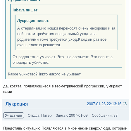
lubava пишет:
Лукреция пишет:
А стерилизацию кошки переносят очень нехорошо и за
ней потом требуется специальный уход и за
родителями тоже требуется уход.Каждый раз всё
очень сложно решается.
От родов тоже умирают. Это - не аргумент. Это попытка
оправдать убийство.
Какое убийство?Никто никого не убивает.
да, котята, появляющиеся в геометрической прогрессии, умирают
сами
Вне форума
Лукреция
2007-01-26 22:13:16
#8
Участник
Откуда: Питер
Здесь с 2007-01-09
Сообщений: 93
Представь ситуацию:Появляются в мире некие сверх-люди, которые