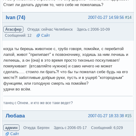
Стоит ли делать другим то, чего себе не пожелаешь?
Вне форума
Ivan (74)
2007-01-27 14:59:56
#14
Агасфер
Откуда: сейчас Челябинск
Здесь с 2006-10-09
Сообщений: 12
Сайт
когда ты берешь животное с, грубо говоря, помойки, с перебитой
лапой, живот "прилипает" к позвоночнику, ходишь за ним лечишь и
лелеешь, а он (она) в это время просто тихонько поскуливает/
помяукивает (втсавляйте нужное) и само ничего не может
сделать..... стоило ли брать?! что бы ты пожелал себе будь на его
месте?! заботливые добрые руки, пусть и в ущерб "котородным"
функциям, или голодную смерть на помойке?
удачи во всём.
танец с Огнем.. и кто же все таки ведет?
Вне форума
Любава
2007-01-27 18:33:38
#15
админ
Откуда: Берген
Здесь с 2006-05-17
Сообщений: 6,029
Сайт