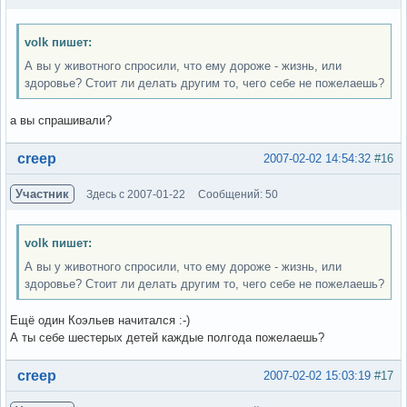
volk пишет:
А вы у животного спросили, что ему дороже - жизнь, или
здоровье? Стоит ли делать другим то, чего себе не пожелаешь?
а вы спрашивали?
Вне форума
creep
2007-02-02 14:54:32
#16
Участник
Здесь с 2007-01-22
Сообщений: 50
volk пишет:
А вы у животного спросили, что ему дороже - жизнь, или
здоровье? Стоит ли делать другим то, чего себе не пожелаешь?
Ещё один Коэльев начитался :-)
А ты себе шестерых детей каждые полгода пожелаешь?
Вне форума
creep
2007-02-02 15:03:19
#17