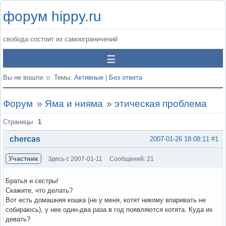
форум hippy.ru
свобода состоит из самоограничений
Вы не вошли.
Темы:
Активные
|
Без ответа
Форум
»
Яма и нияма
»
этическая проблема
Страницы
1
chercas
2007-01-26 18:08:11
#1
Участник
Здесь с 2007-01-11
Сообщений: 21
Братья и сестры!
Скажите, что делать?
Вот есть домашняя кошка (не у меня, котят никому впаривать не
собираюсь), у нее один-два раза в год появляются котята. Куда их
девать?