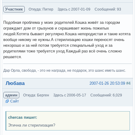
Участник
Откуда: Питер
Здесь с 2007-01-09
Сообщений: 93
Подобная проблема у моих родителей.Кошка живёт за городом
ограждает дом от грызунов и скрашивает жизнь пожилых
людей.Котята бывают регулярно.Кошка непородистая и такие котята
вообще никому не нужны.А стерилизацию кошки переносят очень
нехорошо и за ней потом требуется специальный уход и за
родителями тоже требуется уход.Каждый раз всё очень сложно
решается.
Дар Орла, свобода, - это не награда, не подарок, это шанс иметь шанс.
Вне форума
Любава
2007-01-26 20:53:09
#4
админ
Откуда: Берген
Здесь с 2006-05-17
Сообщений: 6,029
Сайт
chercas пишет:
Этична ли стерилизация?