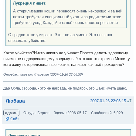
Лукреция пишет:
А стерилизацию кошки переносят очень нехорошо и за ней
потом требуется специальный уход и за родителями тоже
требуется уход.Каждый раз всё очень сложно решается.
От родов тоже умирают. Это - не аргумент. Это попытка
оправдать убийство.
Какое убийство?Никто никого не убивает.Просто делать здоровому
ничего не подозревающему зверьку всё это как-то стрёмно.Может,у
кого живут стерилизованные кошки, напишет как всё проходило?
Отредактировано Лукреция (2007-01-26 22:06:58)
Дар Орла, свобода, - это не награда, не подарок, это шанс иметь шанс.
Вне форума
Любава
2007-01-26 22:03:15
#7
админ
Откуда: Берген
Здесь с 2006-05-17
Сообщений: 6,029
Сайт
Лукреция пишет: