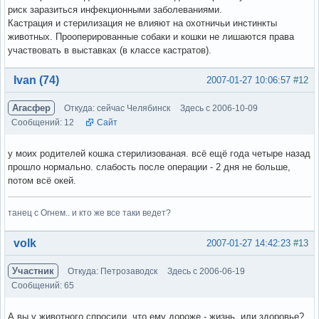
риск заразиться инфекционными заболеваниями.
Кастрация и стерилизация не влияют на охотничьи инстинкты
животных. Прооперированные собаки и кошки не лишаются права
участвовать в выставках (в классе кастратов).
Вне форума
Ivan (74)
2007-01-27 10:06:57
#12
Агасфер
Откуда: сейчас Челябинск
Здесь с 2006-10-09
Сообщений: 12
Сайт
у моих родителей кошка стерилизованая. всё ещё года четыре назад
прошло нормально. слабость после операции - 2 дня не больше,
потом всё окей.
танец с Огнем.. и кто же все таки ведет?
Вне форума
volk
2007-01-27 14:42:23
#13
Участник
Откуда: Петрозаводск
Здесь с 2006-06-19
Сообщений: 65
А вы у животного спросили, что ему дороже - жизнь, или здоровье?