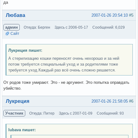
да
Вне форума
Любава
2007-01-26 20:54:10
#5
админ
Откуда: Берген
Здесь с 2006-05-17
Сообщений: 6,029
Сайт
Лукреция пишет:
А стерилизацию кошки переносят очень нехорошо и за ней
потом требуется специальный уход и за родителями тоже
требуется уход.Каждый раз всё очень сложно решается.
От родов тоже умирают. Это - не аргумент. Это попытка оправдать
убийство.
Вне форума
Лукреция
2007-01-26 21:58:05
#6
Участник
Откуда: Питер
Здесь с 2007-01-09
Сообщений: 93
lubava пишет: