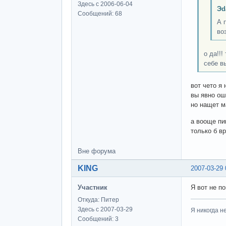
Здесь с 2006-06-04
Эd
Сообщений: 68
А 
во
о да!!!
себе в
вот чето я 
вы явно ош
но нащет м
а вооще пи
только б в
Вне форума
KING
2007-03-29 
Участник
Я вот не п
Откуда: Питер
Здесь с 2007-03-29
Я никогда н
Сообщений: 3