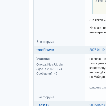
а как 
пи
А в какой ч
Не знаю, п
неинтересн
Вне форума
treeflower
2007-04-19 
Участник
не знаю, н
там в детс
Откуда: Kiev, Ukrain
качествену
Здесь с 2007-01-24
не поеду! 
Сообщений: 46
на Майдан, 
конфеты....
Вне форума
Jack B.
2007-04-23 