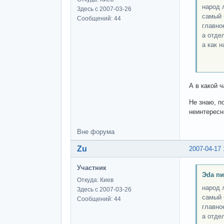
народ 
Здесь с 2007-03-26
самый 
Сообщений: 44
главно
а отде
а как 
пи
А в какой ч
Не знаю, п
неинтересн
Вне форума
Zu
2007-04-17 
Участник
Эda пи
Откуда: Киев
народ 
Здесь с 2007-03-26
самый 
Сообщений: 44
главно
а отде