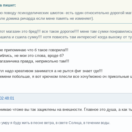
a пишет:
по поводу психоделических шмоток- есть один относительно дорогой маг
зле домика ричарда если мене память не изменяет).
 тот магазин это бред!!! все такое дорогое!!!! мене там сумки понравились
ышила и сшила сумку!!! хотя повисеть там интересно! когда выхожу от ту
не припоминаю что б такое говорила!!!
иблись, не мои это слова, вроде б?
агазинчика правда, ниприкольно там!!!
пл надо креативом заниматся а не рытся фиг знает где!!!
ремени побольше, я вот крючком плесли все хочу!можно оч прикольные 
02:48:01
онимаю чтоже вы так зациклены на внешности. Главное это душа, а как 
е умру я буду жить в песне ветра, в свете Солнца, в течении воды.