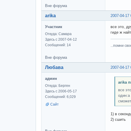
Вне форума
arika
2007-04-17 
Участник
все это, д
гиде ж найт
Откуда: Самара
Здесь с 2007-04-12
Сообщений: 14
...помни сво
Вне форума
Любава
2007-04-17 
админ
arika 
Откуда: Берген
все эт
Здесь с 2006-05-17
один:а
Сообщений: 6,029
сможет))
Сайт
1) в секонд
2) сшить