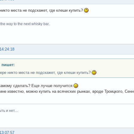
 никто места не подскажет, где клеши купить?
he way to the next whisky bar..
14:24:18
. пишет:
тере никто места не подскажет, где клеши купить?
 самому сделать? Еще лучше получится
мне известно, можно купить на всяческих рынках, вроде Троицкого, Сенн
ть и нет....
13:07:57