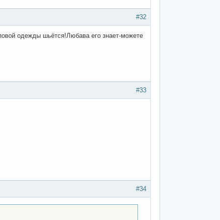
#32
хиповой одежды шьётся!Любава его знает-можете
#33
#34