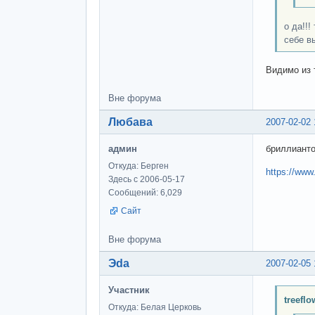
о да!!!
себе в
Видимо из 
Вне форума
Любава
2007-02-02 
админ
бриллианто
Откуда: Берген
https://www
Здесь с 2006-05-17
Сообщений: 6,029
Сайт
Вне форума
Эda
2007-02-05 
Участник
treefl
Откуда: Белая Церковь