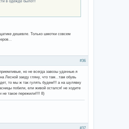
сти в одежде было!!!
ещатике дешевле. Только шмотки совсем
еров...
#36
 приемливые, но не всегда завозы удачные.я
на Лесной заеду гляну, что там...там обувь
ет, то мы ж так гулять будем!!! а на шулявку
асницы побили, ели живой остался! не ходите
 не такое пережили!!!! 8)
#37