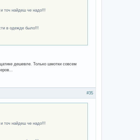
и точ найдеш че надо!!!
сти в одежде было!!!
ещатике дешевле. Только шмотки совсем
еров...
#35
и точ найдеш че надо!!!