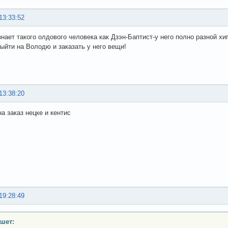
13:33:52
 знает такого олдового человека как Дзэн-Баптист-у него полно разной 
выйти на Володю и заказать у него вещи!
13:38:20
а заказ нецке и кентис
19:28:49
шет: