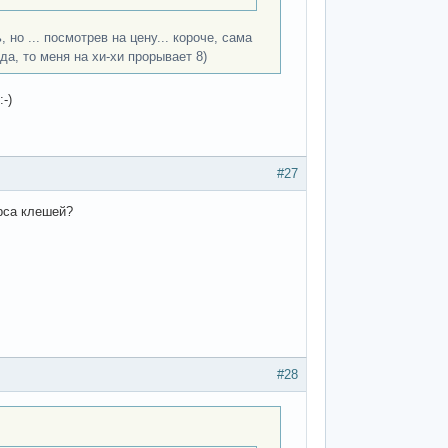
, но ... посмотрев на цену... короче, сама
да, то меня на хи-хи прорывает 8)
-)
#27
рса клешей?
#28