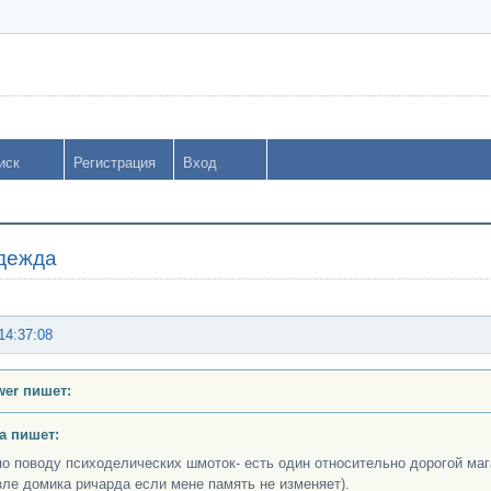
иск
Регистрация
Вход
дежда
14:37:08
ower пишет:
a пишет:
по поводу психоделических шмоток- есть один относительно дорогой маг
зле домика ричарда если мене память не изменяет).