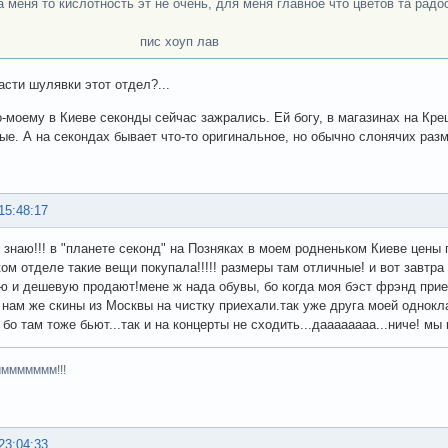
на меня то кислотность эт не очень, для меня главное что цветов та радо
с хоуп лав
асти шулявки этот отдел?...
о-моему в Киеве секонды сейчас зажрались. Ей богу, в магазинах на Кр
ые. А на секондах бывает что-то оригинальное, но обычно слонячих разм
15:48:17
е знаю!!! в "планете секонд" на Позняках в моем родненьком Киеве цены
ком отделе такие вещи покупала!!!!! размеры там отличные! и вот завтра 
ю и дешевую продают!мене ж нада обувы, бо когда моя бэст фрэнд приед
к нам же скины из Москвы на чистку приехали.так уже друга моей однокл
бо там тоже бьют...так и на концерты не сходить...даааааааа...ниче! мы и
мммммммм!!!
23:04:33