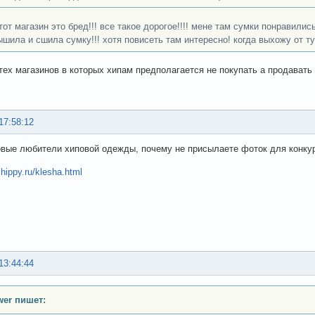
 тот магазин это бред!!! все такое дорогое!!!! мене там сумки понравились
ышила и сшила сумку!!! хотя повисеть там интересно! когда выхожу от ту
тех магазинов в которых хипам предполагается не покупать а продавать :
17:58:12
вые любители хиповой одежды, почему не присылаете фоток для конку
.hippy.ru/klesha.html
13:44:44
ower пишет: