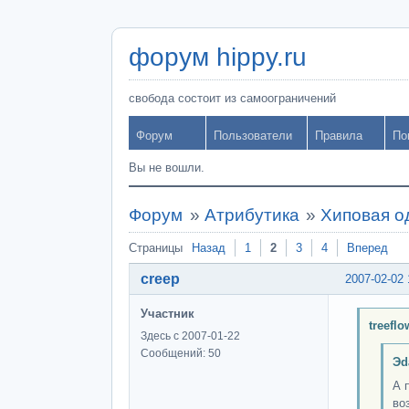
форум hippy.ru
свобода состоит из самоограничений
Форум
Пользователи
Правила
По
Вы не вошли.
Форум
»
Атрибутика
»
Хиповая о
Страницы
Назад
1
2
3
4
Вперед
creep
2007-02-02 
Участник
treefl
Здесь с 2007-01-22
Сообщений: 50
Эd
А 
во