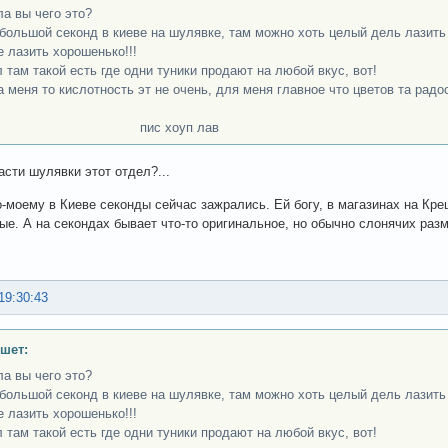
ла вы чего это?
большой секонд в киеве на шулявке, там можно хоть целый дель лазить 
е лазить хорошенько!!!
л там такой есть где одни туники продают на любой вкус, вот!
на меня то кислотность эт не очень, для меня главное что цветов та радо
с хоуп лав
асти шулявки этот отдел?...
о-моему в Киеве секонды сейчас зажрались. Ей богу, в магазинах на Кр
ые. А на секондах бывает что-то оригинальное, но обычно слонячих разм
19:30:43
шет:
ла вы чего это?
большой секонд в киеве на шулявке, там можно хоть целый дель лазить 
е лазить хорошенько!!!
л там такой есть где одни туники продают на любой вкус, вот!