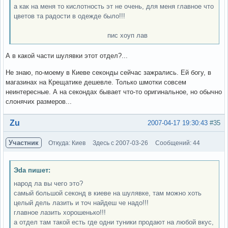
а как на меня то кислотность эт не очень, для меня главное что
цветов та радости в одежде было!!!
пис хоуп лав
А в какой части шулявки этот отдел?...
Не знаю, по-моему в Киеве секонды сейчас зажрались. Ей богу, в
магазинах на Крещатике дешевле. Только шмотки совсем
неинтересные. А на секондах бывает что-то оригинальное, но обычно
слонячих размеров...
Вне форума
Zu
2007-04-17 19:30:43
#35
Участник
Откуда: Киев
Здесь с 2007-03-26
Сообщений: 44
Эda пишет:
народ ла вы чего это?
самый большой секонд в киеве на шулявке, там можно хоть
целый дель лазить и точ найдеш че надо!!!
главное лазить хорошенько!!!
а отдел там такой есть где одни туники продают на любой вкус,