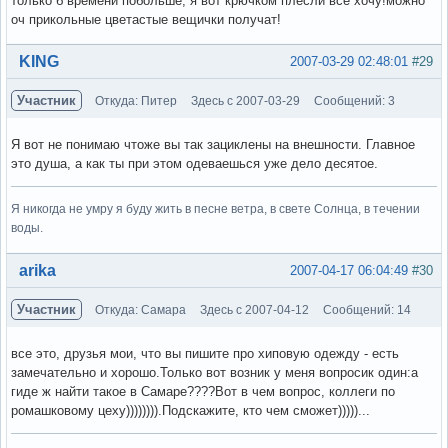
только б времени побольше, я вот крючком плесли все хочу!можно
оч прикольные цветастые вещички получат!
Вне форума
KING
2007-03-29 02:48:01
#29
Участник
Откуда: Питер
Здесь с 2007-03-29
Сообщений: 3
Я вот не понимаю чтоже вы так зациклены на внешности. Главное
это душа, а как ты при этом одеваешься уже дело десятое.
Я никогда не умру я буду жить в песне ветра, в свете Солнца, в течении
воды.
Вне форума
arika
2007-04-17 06:04:49
#30
Участник
Откуда: Самара
Здесь с 2007-04-12
Сообщений: 14
все это, друзья мои, что вы пишите про хиповую одежду - есть
замечательно и хорошо.Только вот возник у меня вопросик один:а
гиде ж найти такое в Самаре????Вот в чем вопрос, коллеги по
ромашковому цеху)))))))).Подскажите, кто чем сможет)))))...