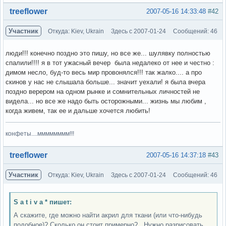
Вне форума
treeflower
2007-05-16 14:33:48
#42
Участник
Откуда: Kiev, Ukrain
Здесь с 2007-01-24
Сообщений: 46
люди!!! конечно поздно это пишу, но все же... шулявку полностью
спалили!!!! я в тот ужасный вечер была недалеко от нее и честно :
димом несло, буд-то весь мир провонялся!!! так жалко.... а про
скинов у нас не слышала больше... значит уехали! я была вчера
поздно верером на одном рынке и сомнительных личностей не
видела... но все же надо быть осторожными... жизнь мы любим ,
когда живем, так ее и дальше хочется любить!
конфеты....мммммммм!!!
Вне форума
treeflower
2007-05-16 14:37:18
#43
Участник
Откуда: Kiev, Ukrain
Здесь с 2007-01-24
Сообщений: 46
S a t i v a * пишет:
А скажите, где можно найти акрил для ткани (или что-нибудь
подобное)? Сколько он стоит примерно?.. Нужно разрисовать