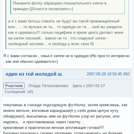
Покажите фотку образцово показательного хиппи в
прикиде=))Хочется посмотреть=)
а я с вами больш спикать не буду! вы такой провакационный
мэн...... то музыка не та... то одежда не та.... шоб вы увидели
как я одеваюсь!!! только пацифики и яркие цвата делают меня
на хиппи похожей... важно не то , что снаружи! хиппи -
свободный человек... и свобода у всех своя 8)
Я с вами согласен , смысл хиппи не в одежде=)Но просто интересно
, как они обычно одеваются=)
Вне форума
2007-05-28 10:50:45
#50
один из той молодой шпаны
Участник
Откуда: Петропавловск
Здесь с 2007-05-27
Сообщений: 165
покупаешь в сэконде подходящую футболку, затем кромсаешь, как
можно мельче, восковые карандаши(я у себя дома целую кучу
обнаружил), высыпаешь ими на футболке узор ил рисунок, или
надпись... и проглаживаешь через газетку...
креативная и практически вечная аппликация готова!!!!
Безумно радуетесь своему творению, отписываетесь на форуме,