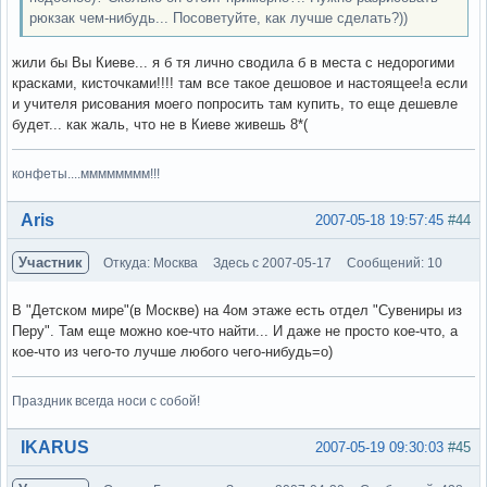
рюкзак чем-нибудь... Посоветуйте, как лучше сделать?))
жили бы Вы Киеве... я б тя лично сводила б в места с недорогими
красками, кисточками!!!! там все такое дешовое и настоящее!а если
и учителя рисования моего попросить там купить, то еще дешевле
будет... как жаль, что не в Киеве живешь 8*(
конфеты....мммммммм!!!
Вне форума
Aris
2007-05-18 19:57:45
#44
Участник
Откуда: Москва
Здесь с 2007-05-17
Сообщений: 10
В "Детском мире"(в Москве) на 4ом этаже есть отдел "Сувениры из
Перу". Там еще можно кое-что найти... И даже не просто кое-что, а
кое-что из чего-то лучше любого чего-нибудь=о)
Праздник всегда носи с собой!
Вне форума
IKARUS
2007-05-19 09:30:03
#45