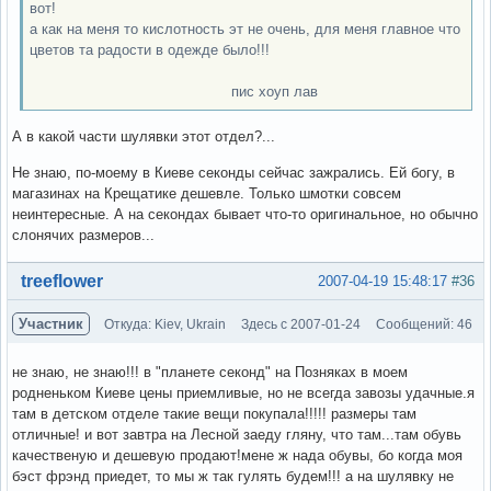
вот!
а как на меня то кислотность эт не очень, для меня главное что
цветов та радости в одежде было!!!
пис хоуп лав
А в какой части шулявки этот отдел?...
Не знаю, по-моему в Киеве секонды сейчас зажрались. Ей богу, в
магазинах на Крещатике дешевле. Только шмотки совсем
неинтересные. А на секондах бывает что-то оригинальное, но обычно
слонячих размеров...
Вне форума
treeflower
2007-04-19 15:48:17
#36
Участник
Откуда: Kiev, Ukrain
Здесь с 2007-01-24
Сообщений: 46
не знаю, не знаю!!! в "планете секонд" на Позняках в моем
родненьком Киеве цены приемливые, но не всегда завозы удачные.я
там в детском отделе такие вещи покупала!!!!! размеры там
отличные! и вот завтра на Лесной заеду гляну, что там...там обувь
качественую и дешевую продают!мене ж нада обувы, бо когда моя
бэст фрэнд приедет, то мы ж так гулять будем!!! а на шулявку не