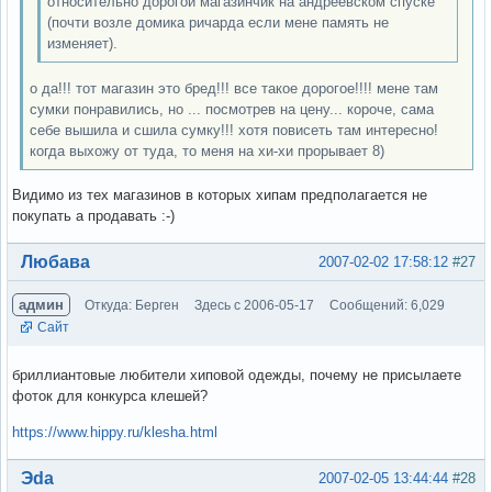
относительно дорогой магазинчик на андреевском спуске
(почти возле домика ричарда если мене память не
изменяет).
о да!!! тот магазин это бред!!! все такое дорогое!!!! мене там
сумки понравились, но ... посмотрев на цену... короче, сама
себе вышила и сшила сумку!!! хотя повисеть там интересно!
когда выхожу от туда, то меня на хи-хи прорывает 8)
Видимо из тех магазинов в которых хипам предполагается не
покупать а продавать :-)
Вне форума
Любава
2007-02-02 17:58:12
#27
админ
Откуда: Берген
Здесь с 2006-05-17
Сообщений: 6,029
Сайт
бриллиантовые любители хиповой одежды, почему не присылаете
фоток для конкурса клешей?
https://www.hippy.ru/klesha.html
Вне форума
Эda
2007-02-05 13:44:44
#28