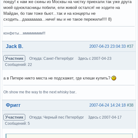
поеду! к нам же скины из Москвы на чистку приехали.так уже друга
моей однокласницы побили, ели живой остался! не ходите на
Майдан, бо там тоже бьют...так и на концерты не
сходить...даааааааа...ниче! мы и не такое пережили!!!! 8)
конфеты....мммммммм!!!
Вне форума
Jack B.
2007-04-23 23:04:33
#37
Участник
Откуда: Санкт-Петербург
Здесь с 2007-04-23
Сообщений: 22
а в Питере никто места не подскажет, где клеши купить?
Oh show me the way to the next whisky bar..
Вне форума
Фригг
2007-04-24 14:24:18
#38
Участник
Откуда: Черный пес Петербург
Здесь с 2007-04-17
Сообщений: 5