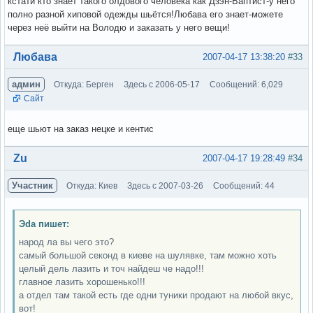
кстати кто знает такого олдового человека как Дзэн-Баптист-у него
полно разной хиповой одежды шьётся!Любава его знает-можете
через неё выйти на Володю и заказать у него вещи!
Вне форума
Любава
2007-04-17 13:38:20
#33
админ
Откуда: Берген
Здесь с 2006-05-17
Сообщений: 6,029
Сайт
еще шьют на заказ нецке и кентис
Вне форума
Zu
2007-04-17 19:28:49
#34
Участник
Откуда: Киев
Здесь с 2007-03-26
Сообщений: 44
Эda пишет:
народ ла вы чего это?
самый большой секонд в киеве на шулявке, там можно хоть
целый дель лазить и точ найдеш че надо!!!
главное лазить хорошенько!!!
а отдел там такой есть где одни туники продают на любой вкус,
вот!