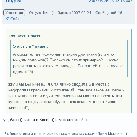
Вне форума
Шурка
2007-05-26 23:13:16
#47
Участник
Откуда: Киев:)
Здесь с 2007-02-24
Сообщений: 16
Сайт
treeflower пишет:
S a t i v a * пишет:
А скажите, где можно найти акрил для ткани (или что-
нибудь подобное)? Сколько он стоит примерно?.. Нужно
разрисовать рюкзак чем-нибудь... Посоветуйте, как лучше
сделать?))
жили бы Вы Киеве... я б тя лично сводила б в места с
недорогими красками, кисточками!!!! там все такое дешовое и
настоящее!а если и учителя рисования моего попросить там
купить, то еще дешевле будет... как жаль, что не в Киеве
живешь 8*(
ух, блин:)) зато я в Киеве:)) и мне хочется!:-)...
Разбери стены и крыши, зри во всех комнатах сразу. (Джим Моррисон)