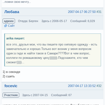
...помни свою мечту...
Вне форума
Любава
2007-04-17 06:27:50
#31
админ
Откуда: Берген
Здесь с 2006-05-17
Сообщений: 6,029
Сайт
arika пишет:
все это, друзья мои, что вы пишите про хиповую одежду - есть
замечательно и хорошо.Только вот возник у меня вопросик
один:а гиде ж найти такое в Самаре????Вот в чем вопрос,
коллеги по ромашковому цеху)))))))).Подскажите, кто чем
сможет)))))...
1) в секонде
2) сшить
Вне форума
focevic
2007-04-17 13:33:52
#32
Участник
Здесь с 2007-04-15
Сообщений: 67