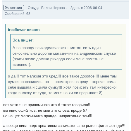
Участник
Откуда: Белая Церковь
Здесь с 2006-06-04
Сообщений: 68
treeflower пишет:
Эda пишет:
А по поводу психоделических шмоток- есть один
относительно дорогой магазинчик на андреевском спуске
(почти возле домика ричарда если мене память не
изменяет).
о да!!! тот магазин это бред!!! все такое дорогое!!!! мене там
сумки понравились, но ... посмотрев на цену... короче, сама
себе вышила и сшила сумку!!! хотя повисеть там интересно!
когда выхожу от туда, то меня на хи-хи прорывает 8)
вот чето я не припоминаю что б такое говорила!!!
вы явно ошиблись, не мои это слова, вроде б?
но нащет магазинчика правда, ниприкольно там!!!
а вооще пипл надо креативом заниматся а не рытся фиг знает где!!!