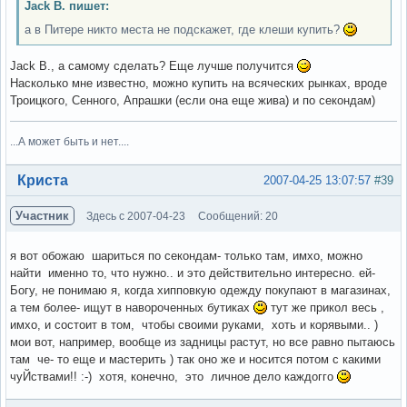
Jack B. пишет:
а в Питере никто места не подскажет, где клеши купить?
Jack B., а самому сделать? Еще лучше получится
Насколько мне известно, можно купить на всяческих рынках, вроде
Троицкого, Сенного, Апрашки (если она еще жива) и по секондам)
...А может быть и нет....
Вне форума
Криста
2007-04-25 13:07:57
#39
Участник
Здесь с 2007-04-23
Сообщений: 20
я вот обожаю шариться по секондам- только там, имхо, можно
найти именно то, что нужно.. и это действительно интересно. ей-
Богу, не понимаю я, когда хипповкую одежду покупают в магазинах,
а тем более- ищут в навороченных бутиках
тут же прикол весь ,
имхо, и состоит в том, чтобы своими руками, хоть и корявыми.. )
мои вот, например, вообще из задницы растут, но все равно пытаюсь
там че- то еще и мастерить ) так оно же и носится потом с какими
чуЙствами!! :-) хотя, конечно, это личное дело каждогго