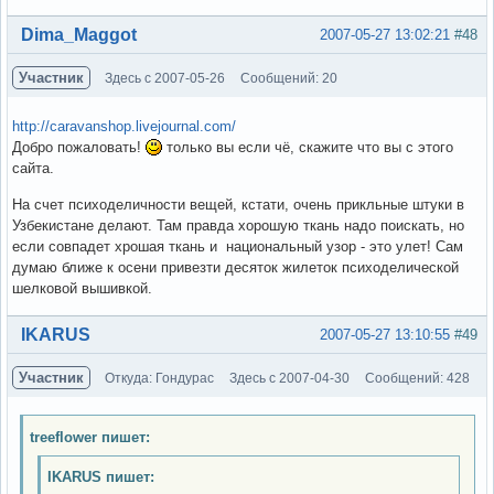
Вне форума
Dima_Maggot
2007-05-27 13:02:21
#48
Участник
Здесь с 2007-05-26
Сообщений: 20
http://caravanshop.livejournal.com/
Добро пожаловать!
только вы если чё, скажите что вы с этого
сайта.
На счет психоделичности вещей, кстати, очень прикльные штуки в
Узбекистане делают. Там правда хорошую ткань надо поискать, но
если совпадет хрошая ткань и национальный узор - это улет! Сам
думаю ближе к осени привезти десяток жилеток психоделической
шелковой вышивкой.
Вне форума
IKARUS
2007-05-27 13:10:55
#49
Участник
Откуда: Гондурас
Здесь с 2007-04-30
Сообщений: 428
treeflower пишет:
IKARUS пишет: