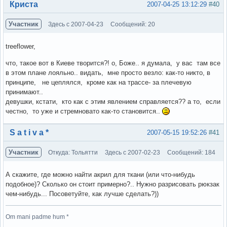
Вне форума
Криста
2007-04-25 13:12:29
#40
Участник
Здесь с 2007-04-23
Сообщений: 20
treeflower,
что, такое вот в Киеве творится?! о, Боже.. я думала, у вас там все
в этом плане лояльно.. видать, мне просто везло: как-то никто, в
принципе, не цеплялся, кроме как на трассе- за плечевую
принимают..
девушки, кстати, кто как с этим явлением справляется?? а то, если
честно, то уже и стремновато как-то становится..
Вне форума
S a t i v a *
2007-05-15 19:52:26
#41
Участник
Откуда: Тольятти
Здесь с 2007-02-23
Сообщений: 184
А скажите, где можно найти акрил для ткани (или что-нибудь
подобное)? Сколько он стоит примерно?.. Нужно разрисовать рюкзак
чем-нибудь... Посоветуйте, как лучше сделать?))
Om mani padme hum *