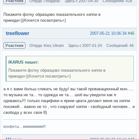
Участник
Откуда: Гондурас
Здесь с 2007-04-30
Сообщений: 428
Покажите фотку образцово показательного хиппи в
прикиде=))Хочется посмотреть=)
Вне форума
treeflower
2007-05-21 10:06:34
#46
Участник
Откуда: Kiev, Ukrain
Здесь с 2007-01-24
Сообщений: 46
IKARUS пишет:
Покажите фотку образцово показательного хиппи в
прикиде=))Хочется посмотреть=)
а я с вами больш спикать не буду! вы такой провакационный мэн......
то музыка не та... то одежда не та.... шоб вы увидели как я
одеваюсь!!! только пацифики и яркие цвата делают меня на хиппи
похожей... важно не то , что снаружи! хиппи - свободный человек... и
свобода у всех своя 8)
конфеты....мммммммм!!!