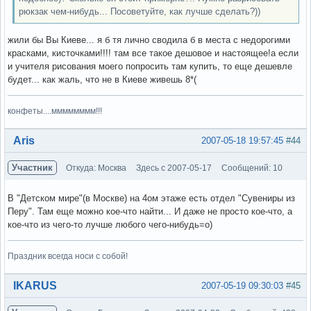
рюкзак чем-нибудь... Посоветуйте, как лучше сделать?))
жили бы Вы Киеве... я б тя лично сводила б в места с недорогими
красками, кисточками!!!! там все такое дешовое и настоящее!а если
и учителя рисования моего попросить там купить, то еще дешевле
будет... как жаль, что не в Киеве живешь 8*(
конфеты....мммммммм!!!
Вне форума
Aris
2007-05-18 19:57:45
#44
Участник
Откуда: Москва
Здесь с 2007-05-17
Сообщений: 10
В "Детском мире"(в Москве) на 4ом этаже есть отдел "Сувениры из
Перу". Там еще можно кое-что найти... И даже не просто кое-что, а
кое-что из чего-то лучше любого чего-нибудь=о)
Праздник всегда носи с собой!
Вне форума
IKARUS
2007-05-19 09:30:03
#45