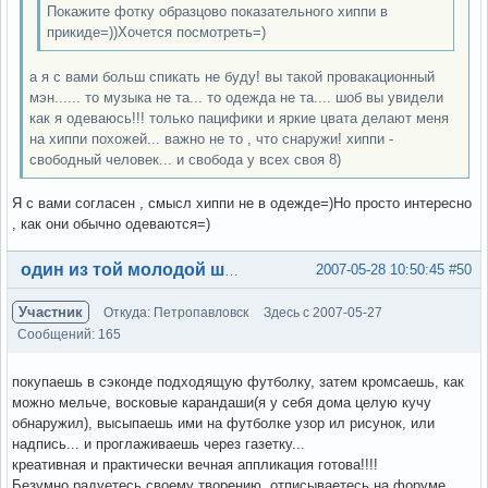
Покажите фотку образцово показательного хиппи в
прикиде=))Хочется посмотреть=)
а я с вами больш спикать не буду! вы такой провакационный
мэн...... то музыка не та... то одежда не та.... шоб вы увидели
как я одеваюсь!!! только пацифики и яркие цвата делают меня
на хиппи похожей... важно не то , что снаружи! хиппи -
свободный человек... и свобода у всех своя 8)
Я с вами согласен , смысл хиппи не в одежде=)Но просто интересно
, как они обычно одеваются=)
Вне форума
2007-05-28 10:50:45
#50
один из той молодой шпаны
Участник
Откуда: Петропавловск
Здесь с 2007-05-27
Сообщений: 165
покупаешь в сэконде подходящую футболку, затем кромсаешь, как
можно мельче, восковые карандаши(я у себя дома целую кучу
обнаружил), высыпаешь ими на футболке узор ил рисунок, или
надпись... и проглаживаешь через газетку...
креативная и практически вечная аппликация готова!!!!
Безумно радуетесь своему творению, отписываетесь на форуме,