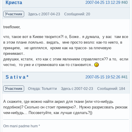
Вне форума
Криста
2007-04-25 13:12:29
#40
Участник
Здесь с 2007-04-23
Сообщений: 20
treeflower,
что, такое вот в Киеве творится?! о, Боже.. я думала, у вас там все
в этом плане лояльно.. видать, мне просто везло: как-то никто, в
принципе, не цеплялся, кроме как на трассе- за плечевую
принимают..
девушки, кстати, кто как с этим явлением справляется?? а то, если
честно, то уже и стремновато как-то становится..
Вне форума
S a t i v a *
2007-05-15 19:52:26
#41
Участник
Откуда: Тольятти
Здесь с 2007-02-23
Сообщений: 184
А скажите, где можно найти акрил для ткани (или что-нибудь
подобное)? Сколько он стоит примерно?.. Нужно разрисовать рюкзак
чем-нибудь... Посоветуйте, как лучше сделать?))
Om mani padme hum *