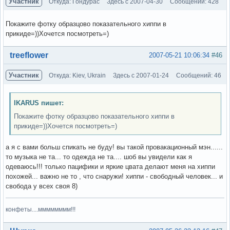
Участник
Откуда: Гондурас
Здесь с 2007-04-30
Сообщений: 428
Покажите фотку образцово показательного хиппи в
прикиде=))Хочется посмотреть=)
Вне форума
treeflower
2007-05-21 10:06:34
#46
Участник
Откуда: Kiev, Ukrain
Здесь с 2007-01-24
Сообщений: 46
IKARUS пишет:
Покажите фотку образцово показательного хиппи в
прикиде=))Хочется посмотреть=)
а я с вами больш спикать не буду! вы такой провакационный мэн......
то музыка не та... то одежда не та.... шоб вы увидели как я
одеваюсь!!! только пацифики и яркие цвата делают меня на хиппи
похожей... важно не то , что снаружи! хиппи - свободный человек... и
свобода у всех своя 8)
конфеты....мммммммм!!!