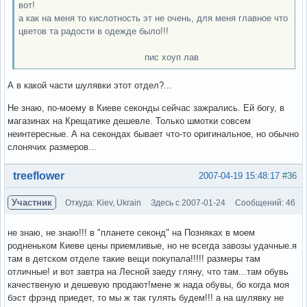
вот!
а как на меня то кислотность эт не очень, для меня главное что
цветов та радости в одежде было!!!
пис хоуп лав
А в какой части шулявки этот отдел?...
Не знаю, по-моему в Киеве секонды сейчас зажрались. Ей богу, в
магазинах на Крещатике дешевле. Только шмотки совсем
неинтересные. А на секондах бывает что-то оригинальное, но обычно
слонячих размеров...
Вне форума
treeflower
2007-04-19 15:48:17
#36
Участник
Откуда: Kiev, Ukrain
Здесь с 2007-01-24
Сообщений: 46
не знаю, не знаю!!! в "планете секонд" на Позняках в моем
родненьком Киеве цены приемливые, но не всегда завозы удачные.я
там в детском отделе такие вещи покупала!!!!! размеры там
отличные! и вот завтра на Лесной заеду гляну, что там...там обувь
качественую и дешевую продают!мене ж нада обувы, бо когда моя
бэст фрэнд приедет, то мы ж так гулять будем!!! а на шулявку не