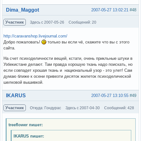
Вне форума
Dima_Maggot
2007-05-27 13:02:21
#48
Участник
Здесь с 2007-05-26
Сообщений: 20
http://caravanshop.livejournal.com/
Добро пожаловать!
только вы если чё, скажите что вы с этого
сайта.
На счет психоделичности вещей, кстати, очень прикльные штуки в
Узбекистане делают. Там правда хорошую ткань надо поискать, но
если совпадет хрошая ткань и национальный узор - это улет! Сам
думаю ближе к осени привезти десяток жилеток психоделической
шелковой вышивкой.
Вне форума
IKARUS
2007-05-27 13:10:55
#49
Участник
Откуда: Гондурас
Здесь с 2007-04-30
Сообщений: 428
treeflower пишет:
IKARUS пишет: