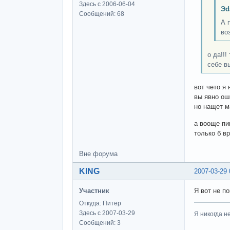
Здесь с 2006-06-04
Эd
Сообщений: 68
А 
во
о да!!!
себе в
вот чето я 
вы явно ош
но нащет м
а вооще пи
только б в
Вне форума
KING
2007-03-29 
Участник
Я вот не п
Откуда: Питер
Здесь с 2007-03-29
Я никогда н
Сообщений: 3