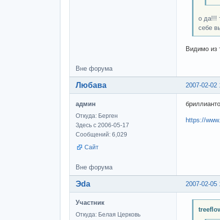
о да!!!
себе в
Видимо из 
Вне форума
Любава
2007-02-02 
админ
бриллианто
Откуда: Берген
https://www
Здесь с 2006-05-17
Сообщений: 6,029
Сайт
Вне форума
Эda
2007-02-05 
Участник
treefl
Откуда: Белая Церковь