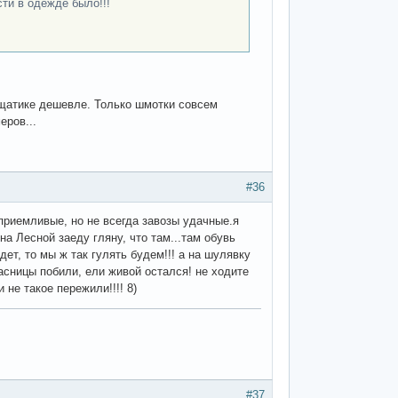
сти в одежде было!!!
ещатике дешевле. Только шмотки совсем
еров...
#36
 приемливые, но не всегда завозы удачные.я
на Лесной заеду гляну, что там...там обувь
ет, то мы ж так гулять будем!!! а на шулявку
асницы побили, ели живой остался! не ходите
 не такое пережили!!!! 8)
#37