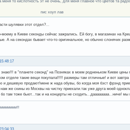
на меня то кислотность эт не очень, для меня главное что цветов та радо
с хоуп лав
асти шулявки этот отдел?...
о-моему в Киеве секонды сейчас зажрались. Ей богу, в магазинах на Кр
ые. А на секондах бывает что-то оригинальное, но обычно слонячих разм
15:48:17
е знаю!!! в "планете секонд" на Позняках в моем родненьком Киеве цены
ком отделе такие вещи покупала!!!!! размеры там отличные! и вот завтра 
ю и дешевую продают!мене ж нада обувы, бо когда моя бэст фрэнд приед
к нам же скины из Москвы на чистку приехали.так уже друга моей однокл
бо там тоже бьют...так и на концерты не сходить...даааааааа...ниче! мы и
мммммммм!!!
23:04:33