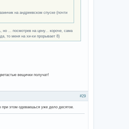
азинчик на андреевском спуске (почти
, но ... посмотрев на цену... короче, сама
да, то меня на хи-хи прорывает 8)
цветастые вещички получат!
#29
ты при этом одеваешься уже дело десятое.