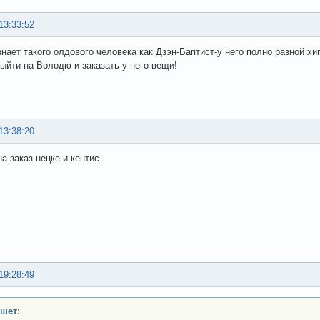
13:33:52
 знает такого олдового человека как Дзэн-Баптист-у него полно разной 
выйти на Володю и заказать у него вещи!
13:38:20
а заказ нецке и кентис
19:28:49
шет: