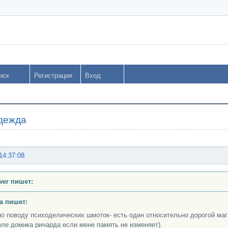
иск
Регистрация
Вход
дежда
14:37:08
ower пишет:
a пишет:
по поводу психоделических шмоток- есть один относительно дорогой маг
зле домика ричарда если мене память не изменяет).