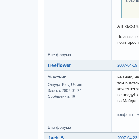
а как 
пи
А в какой ч
Не знаю, п
неинтересн
Вне форума
treeflower
2007-04-19 
Участник
не знаю, н
там в детс
Откуда: Kiev, Ukrain
качествену
Здесь с 2007-01-24
не поеду! 
Сообщений: 46
на Майдан, 
конфеты....
Вне форума
Jack B.
2007-04-23 