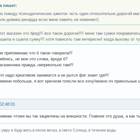
a пишет:
по поводу психоделических шмоток- есть один относительно дорогой маг
зле домика ричарда если мене память не изменяет).
 тот магазин это бред!!! все такое дорогое!!!! мене там сумки понравились
ышила и сшила сумку!!! хотя повисеть там интересно! когда выхожу от ту
не припоминаю что б такое говорила!!!
иблись, не мои это слова, вроде б?
агазинчика правда, ниприкольно там!!!
пл надо креативом заниматся а не рытся фиг знает где!!!
ремени побольше, я вот крючком плесли все хочу!можно оч прикольные 
02:48:01
онимаю чтоже вы так зациклены на внешности. Главное это душа, а как 
е умру я буду жить в песне ветра, в свете Солнца, в течении воды.