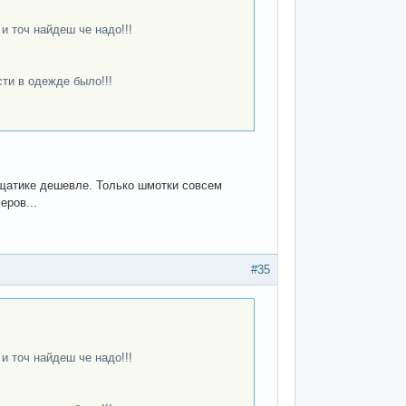
и точ найдеш че надо!!!
сти в одежде было!!!
ещатике дешевле. Только шмотки совсем
еров...
#35
и точ найдеш че надо!!!