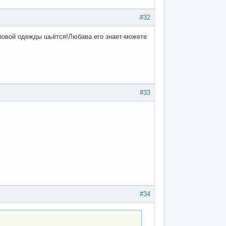
#32
хиповой одежды шьётся!Любава его знает-можете
#33
#34