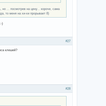
, но ... посмотрев на цену... короче, сама
да, то меня на хи-хи прорывает 8)
-)
#27
рса клешей?
#28