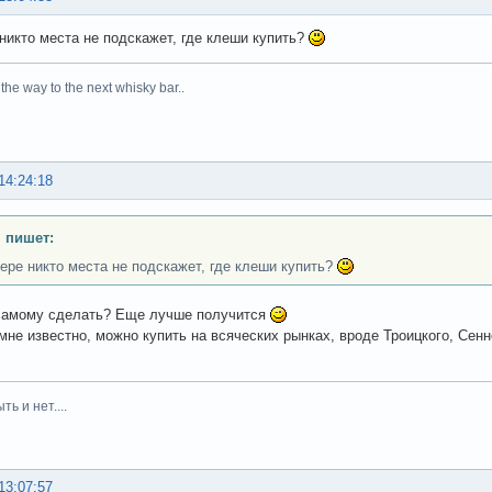
 никто места не подскажет, где клеши купить?
he way to the next whisky bar..
14:24:18
. пишет:
тере никто места не подскажет, где клеши купить?
 самому сделать? Еще лучше получится
мне известно, можно купить на всяческих рынках, вроде Троицкого, Сенн
ть и нет....
13:07:57