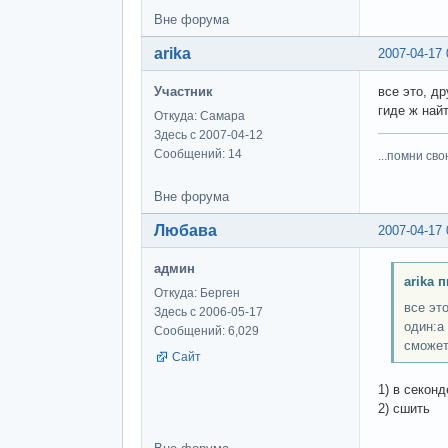
Вне форума
arika
2007-04-17 
Участник
все это, д
гиде ж найт
Откуда: Самара
Здесь с 2007-04-12
Сообщений: 14
...помни сво
Вне форума
Любава
2007-04-17 
админ
arika 
Откуда: Берген
все эт
Здесь с 2006-05-17
один:а
Сообщений: 6,029
сможет))
Сайт
1) в секонд
2) сшить