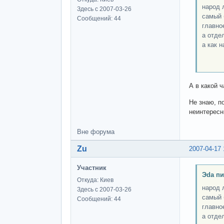
народ 
Здесь с 2007-03-26
самый 
Сообщений: 44
главно
а отде
а как 
пи
А в какой ч
Не знаю, п
неинтересн
Вне форума
Zu
2007-04-17 
Участник
Эda пи
Откуда: Киев
народ 
Здесь с 2007-03-26
самый 
Сообщений: 44
главно
а отде