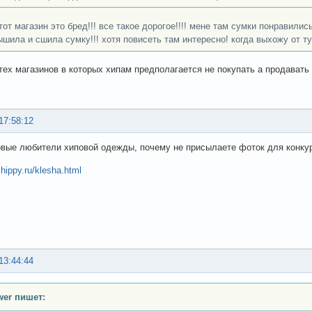
 тот магазин это бред!!! все такое дорогое!!!! мене там сумки понравились
ышила и сшила сумку!!! хотя повисеть там интересно! когда выхожу от ту
тех магазинов в которых хипам предполагается не покупать а продавать :
17:58:12
вые любители хиповой одежды, почему не присылаете фоток для конку
.hippy.ru/klesha.html
13:44:44
ower пишет: