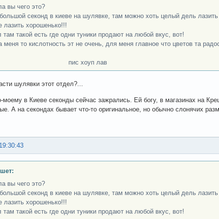
ла вы чего это?
большой секонд в киеве на шулявке, там можно хоть целый дель лазить 
е лазить хорошенько!!!
л там такой есть где одни туники продают на любой вкус, вот!
на меня то кислотность эт не очень, для меня главное что цветов та радо
с хоуп лав
асти шулявки этот отдел?...
о-моему в Киеве секонды сейчас зажрались. Ей богу, в магазинах на Кр
ые. А на секондах бывает что-то оригинальное, но обычно слонячих разм
19:30:43
шет:
ла вы чего это?
большой секонд в киеве на шулявке, там можно хоть целый дель лазить 
е лазить хорошенько!!!
л там такой есть где одни туники продают на любой вкус, вот!