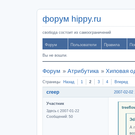
форум hippy.ru
свобода состоит из самоограничений
Форум
Пользователи
Правила
По
Вы не вошли.
Форум
»
Атрибутика
»
Хиповая о
Страницы
Назад
1
2
3
4
Вперед
creep
2007-02-02 
Участник
treefl
Здесь с 2007-01-22
Сообщений: 50
Эd
А 
во