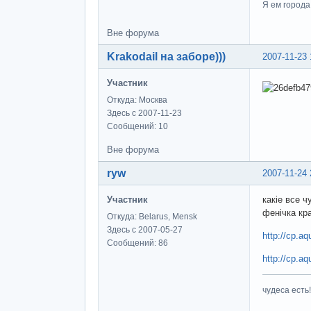
Я ем города
Вне форума
Krakodail на заборе)))
2007-11-23 
Участник
Откуда: Москва
Здесь с 2007-11-23
Сообщений: 10
Вне форума
ryw
2007-11-24 
Участник
какіе все 
фенічка кр
Откуда: Belarus, Mensk
Здесь с 2007-05-27
http://cp.aq
Сообщений: 86
http://cp.aq
чудеса есть!