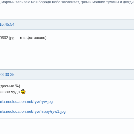
, морями запиваю моя борода небо заслоняет, гром и молнии туманы и дожди.
16:45:54
я в фотошопе)
23:30:35
чудесные %)
асівае чуда
uila.neolocation.net/ryw/ryw.jpg
uila.neolocation.net/ryw/hippy/ryw1.jpg