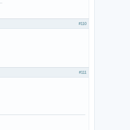
..
#110
#111