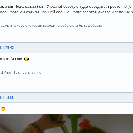
Каменец-Подольский (зап. Украина) советую туда съездить, просто, погу
огда, когда мы ездили - ранней осенью, когда золотая листва и зеленые
тот самый человек, который находит в себе силы быть добрым...
18:29:43
л что Англия
rd King. I can do anything
13:18:06
я