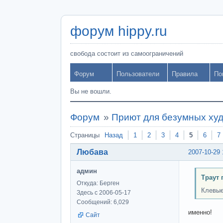
форум hippy.ru
свобода состоит из самоограничений
Форум
Пользователи
Правила
По
Вы не вошли.
Форум
»
Приют для безумных ху
Страницы
Назад
1
2
3
4
5
6
7
Любава
2007-10-29 
админ
Траут 
Откуда: Берген
Клевые
Здесь с 2006-05-17
Сообщений: 6,029
именно!
Сайт