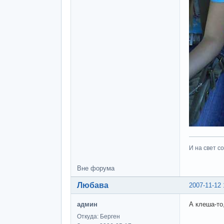
И на свет со
Вне форума
Любава
2007-11-12 
админ
А клеша-то
Откуда: Берген