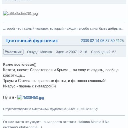
...герой - тот самый человек, который находит в себе силы быть добрым...
Вне форума
Цветочный фургончик
2008-02-14 06:37:50
#125
Участник
Откуда: Москва
Здесь с 2007-12-16
Сообщений: 62
Какие все клёвые))
Кстати, насчет Севастополя и Крыма... оч хочу съездить, вообще
красотища...
Траум и Сатива. оч красивые фотки, и фотошоп классный!
Икарус - парень с гитааррой)))
Ну и я -
Отредактировано Цветочный фургончик (2008-02-14 06:39:12)
От нас никто не уходит - они просто отстают. Hakuna Matata!!! No
problem's philosophy!..=)