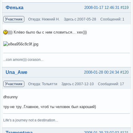
Вне форума
Фенька
2008-01-17 12:46:31
#119
Участник
Откуда: Нижний Н.
Здесь с 2007-05-28
Сообщений: 1
)))) Клёво было бы с ним словиться... хех)))
...con amore))) corason...
Вне форума
Una_Awe
2008-01-28 00:24:34
#120
Участник
Откуда: Тольятти
Здесь с 2007-12-10
Сообщений: 17
dhsunny
тру-не тру..Главное, чтоб ты человек был кароший)
Life's a journey not a destination...
Вне форума
Tramontana
2008-01-29 23:07:02
#121