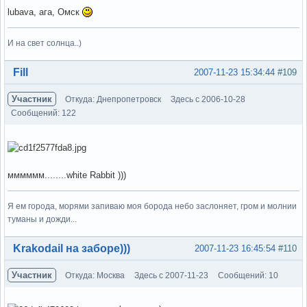
lubava, ага, Омск
И на свет солнца..)
Вне форума
Fill
2007-11-23 15:34:44
#109
Участник
Откуда: Днепропетровск
Здесь с 2006-10-28
Сообщений: 122
мммммм........white Rabbit )))
Я ем города, морями запиваю моя борода небо заслоняет, гром и молнии
туманы и дожди...
Вне форума
Krakodail на заборе)))
2007-11-23 16:45:54
#110
Участник
Откуда: Москва
Здесь с 2007-11-23
Сообщений: 10