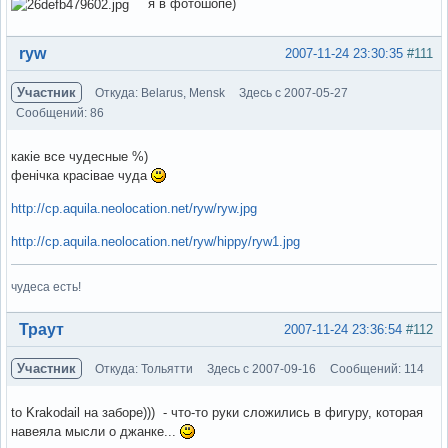
я в фотошопе)
Вне форума
ryw
2007-11-24 23:30:35
#111
Участник
Откуда: Belarus, Mensk
Здесь с 2007-05-27
Сообщений: 86
какіе все чудесные %)
фенічка красівае чуда
http://cp.aquila.neolocation.net/ryw/ryw.jpg
http://cp.aquila.neolocation.net/ryw/hippy/ryw1.jpg
чудеса есть!
Вне форума
Траут
2007-11-24 23:36:54
#112
Участник
Откуда: Тольятти
Здесь с 2007-09-16
Сообщений: 114
to Krakodail на заборе))) - что-то руки сложились в фигуру, которая
навеяла мысли о джанке...