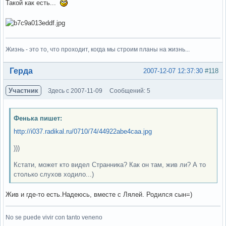
Такой как есть...
Жизнь - это то, что проходит, когда мы строим планы на жизнь...
Вне форума
Герда
2007-12-07 12:37:30
#118
Участник
Здесь с 2007-11-09
Сообщений: 5
Фенька пишет:
http://i037.radikal.ru/0710/74/44922abe4caa.jpg
)))
Кстати, может кто видел Странника? Как он там, жив ли? А то
столько слухов ходило...)
Жив и где-то есть.Надеюсь, вместе с Лялей. Родился сын=)
No se puede vivir con tanto veneno