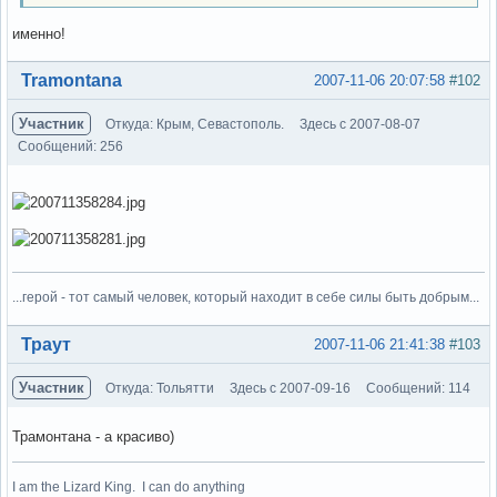
именно!
Вне форума
Tramontana
2007-11-06 20:07:58
#102
Участник
Откуда: Крым, Севастополь.
Здесь с 2007-08-07
Сообщений: 256
...герой - тот самый человек, который находит в себе силы быть добрым...
Вне форума
Траут
2007-11-06 21:41:38
#103
Участник
Откуда: Тольятти
Здесь с 2007-09-16
Сообщений: 114
Трамонтана - а красиво)
I am the Lizard King. I can do anything