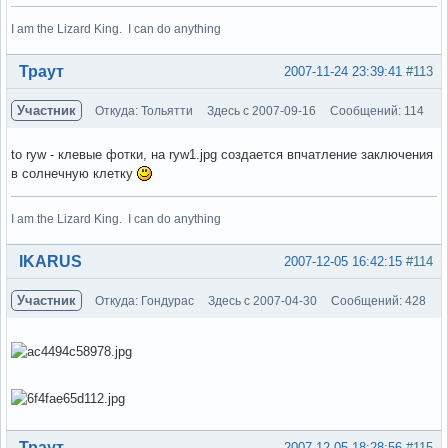
I am the Lizard King. I can do anything
Вне форума
Траут
2007-11-24 23:39:41
#113
Участник
Откуда: Тольятти
Здесь с 2007-09-16
Сообщений: 114
to ryw - клевые фотки, на ryw1.jpg создается впчатление заключения
в солнечную клетку
I am the Lizard King. I can do anything
Вне форума
IKARUS
2007-12-05 16:42:15
#114
Участник
Откуда: Гондурас
Здесь с 2007-04-30
Сообщений: 428
Вне форума
Траут
2007-12-05 18:28:56
#115