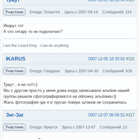
Участник
Откуда: Тольятти
Здесь с 2007-09-16
Сообщений: 114
Икарус гот
А что гитару то не подключил?
I am the Lizard King. I can do anything
Вне форума
IKARUS
2007-12-05 18:33:02
#116
Участник
Откуда: Гондурас
Здесь с 2007-04-30
Сообщений: 428
Траут , я не гот!=)
Мы с другом просто у меня дома когда записывали альбом нашей
группы решили сфотографироватся на обложку альбома=))
Жаль фотография где я в трусах поверх штанов не сохранилась
Вне форума
Зиг-Заг
2007-12-07 06:59:52
#117
Участник
Откуда: Иркутск
Здесь с 2007-12-07
Сообщений: 23