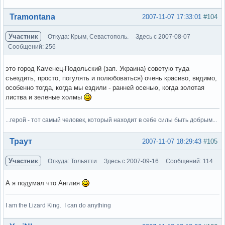
Вне форума
Tramontana
2007-11-07 17:33:01
#104
Участник
Откуда: Крым, Севастополь.
Здесь с 2007-08-07
Сообщений: 256
это город Каменец-Подольский (зап. Украина) советую туда
съездить, просто, погулять и полюбоваться) очень красиво, видимо,
особенно тогда, когда мы ездили - ранней осенью, когда золотая
листва и зеленые холмы
...герой - тот самый человек, который находит в себе силы быть добрым...
Вне форума
Траут
2007-11-07 18:29:43
#105
Участник
Откуда: Тольятти
Здесь с 2007-09-16
Сообщений: 114
А я подумал что Англия
I am the Lizard King. I can do anything