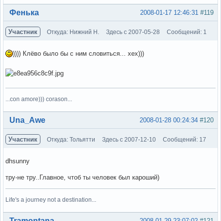
Вне форума
Фенька
2008-01-17 12:46:31
#119
Участник
Откуда: Нижний Н.
Здесь с 2007-05-28
Сообщений: 1
)))) Клёво было бы с ним словиться... хех)))
...con amore))) corason...
Вне форума
Una_Awe
2008-01-28 00:24:34
#120
Участник
Откуда: Тольятти
Здесь с 2007-12-10
Сообщений: 17
dhsunny
тру-не тру..Главное, чтоб ты человек был кароший)
Life's a journey not a destination...
Вне форума
Tramontana
2008-01-29 23:07:02
#121