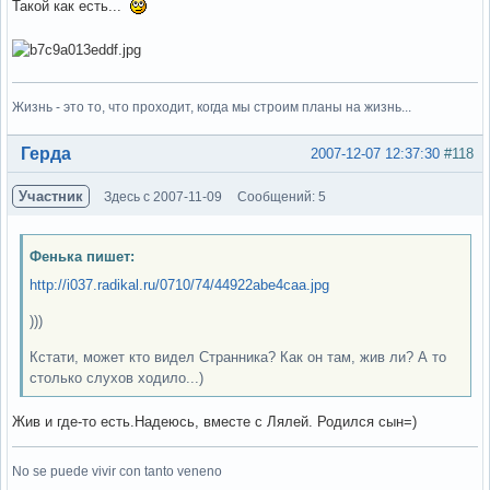
Такой как есть...
Жизнь - это то, что проходит, когда мы строим планы на жизнь...
Вне форума
Герда
2007-12-07 12:37:30
#118
Участник
Здесь с 2007-11-09
Сообщений: 5
Фенька пишет:
http://i037.radikal.ru/0710/74/44922abe4caa.jpg
)))
Кстати, может кто видел Странника? Как он там, жив ли? А то
столько слухов ходило...)
Жив и где-то есть.Надеюсь, вместе с Лялей. Родился сын=)
No se puede vivir con tanto veneno