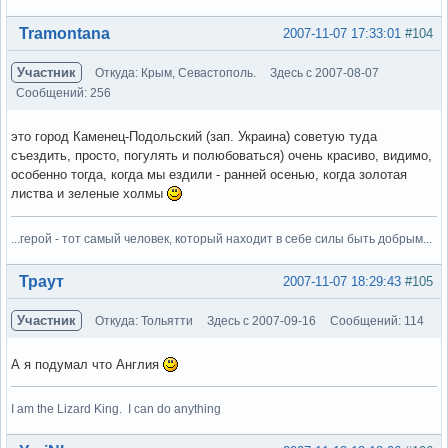
Вне форума
Tramontana
2007-11-07 17:33:01
#104
Участник
Откуда: Крым, Севастополь.
Здесь с 2007-08-07
Сообщений: 256
это город Каменец-Подольский (зап. Украина) советую туда
съездить, просто, погулять и полюбоваться) очень красиво, видимо,
особенно тогда, когда мы ездили - ранней осенью, когда золотая
листва и зеленые холмы
...герой - тот самый человек, который находит в себе силы быть добрым...
Вне форума
Траут
2007-11-07 18:29:43
#105
Участник
Откуда: Тольятти
Здесь с 2007-09-16
Сообщений: 114
А я подумал что Англия
I am the Lizard King. I can do anything