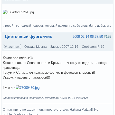
...герой - тот самый человек, который находит в себе силы быть добрым...
Вне форума
Цветочный фургончик
2008-02-14 06:37:50
#125
Участник
Откуда: Москва
Здесь с 2007-12-16
Сообщений: 62
Какие все клёвые))
Кстати, насчет Севастополя и Крыма... оч хочу съездить, вообще
красотища...
Траум и Сатива. оч красивые фотки, и фотошоп классный!
Икарус - парень с гитааррой)))
Ну и я -
Отредактировано Цветочный фургончик (2008-02-14 06:39:12)
От нас никто не уходит - они просто отстают. Hakuna Matata!!! No
problem's philosophy!..=)