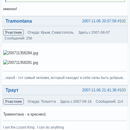
именно!
Вне форума
Tramontana
2007-11-06 20:07:58
#102
Участник
Откуда: Крым, Севастополь.
Здесь с 2007-08-07
Сообщений: 256
...герой - тот самый человек, который находит в себе силы быть добрым...
Вне форума
Траут
2007-11-06 21:41:38
#103
Участник
Откуда: Тольятти
Здесь с 2007-09-16
Сообщений: 114
Трамонтана - а красиво)
I am the Lizard King. I can do anything