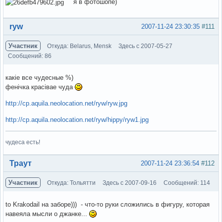
я в фотошопе)
Вне форума
ryw
2007-11-24 23:30:35
#111
Участник
Откуда: Belarus, Mensk
Здесь с 2007-05-27
Сообщений: 86
какіе все чудесные %)
фенічка красівае чуда
http://cp.aquila.neolocation.net/ryw/ryw.jpg
http://cp.aquila.neolocation.net/ryw/hippy/ryw1.jpg
чудеса есть!
Вне форума
Траут
2007-11-24 23:36:54
#112
Участник
Откуда: Тольятти
Здесь с 2007-09-16
Сообщений: 114
to Krakodail на заборе))) - что-то руки сложились в фигуру, которая
навеяла мысли о джанке...