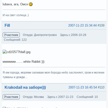
lubava, ага, Омск
И на свет солнца..)
Вне форума
Fill
2007-11-23 15:34:44
#109
Участник
Откуда: Днепропетровск
Здесь с 2006-10-28
Сообщений: 122
мммммм........white Rabbit )))
Я ем города, морями запиваю моя борода небо заслоняет, гром и молнии
туманы и дожди...
Вне форума
Krakodail на заборе)))
2007-11-23 16:45:54
#110
Участник
Откуда: Москва
Здесь с 2007-11-23
Сообщений: 10