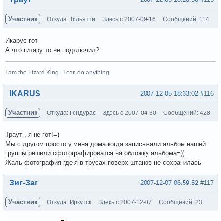
Участник
Откуда: Тольятти
Здесь с 2007-09-16
Сообщений: 114
Икарус гот
А что гитару то не подключил?
I am the Lizard King. I can do anything
Вне форума
IKARUS
2007-12-05 18:33:02
#116
Участник
Откуда: Гондурас
Здесь с 2007-04-30
Сообщений: 428
Траут , я не гот!=)
Мы с другом просто у меня дома когда записывали альбом нашей
группы решили сфотографироватся на обложку альбома=))
Жаль фотография где я в трусах поверх штанов не сохранилась
Вне форума
Зиг-Заг
2007-12-07 06:59:52
#117
Участник
Откуда: Иркутск
Здесь с 2007-12-07
Сообщений: 23