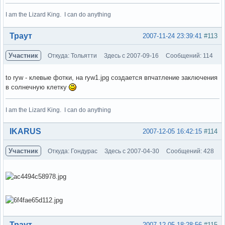
I am the Lizard King. I can do anything
Вне форума
Траут
2007-11-24 23:39:41
#113
Участник
Откуда: Тольятти
Здесь с 2007-09-16
Сообщений: 114
to ryw - клевые фотки, на ryw1.jpg создается впчатление заключения
в солнечную клетку
I am the Lizard King. I can do anything
Вне форума
IKARUS
2007-12-05 16:42:15
#114
Участник
Откуда: Гондурас
Здесь с 2007-04-30
Сообщений: 428
Вне форума
Траут
2007-12-05 18:28:56
#115