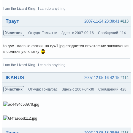
I am the Lizard King. I can do anything
Вне форума
Траут
2007-11-24 23:39:41
#113
Участник
Откуда: Тольятти
Здесь с 2007-09-16
Сообщений: 114
to ryw - клевые фотки, на ryw1.jpg создается впчатление заключения
в солнечную клетку
I am the Lizard King. I can do anything
Вне форума
IKARUS
2007-12-05 16:42:15
#114
Участник
Откуда: Гондурас
Здесь с 2007-04-30
Сообщений: 428
Вне форума
Траут
2007-12-05 18:28:56
#115