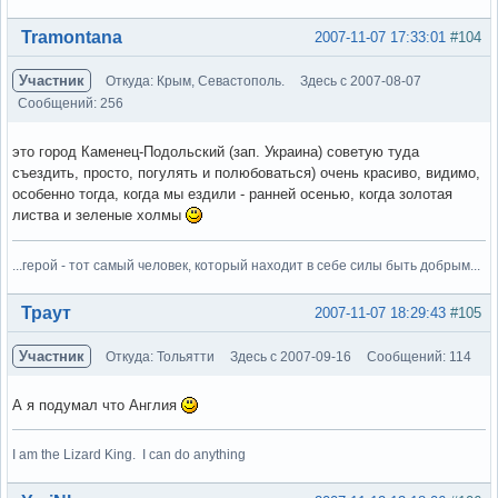
Вне форума
Tramontana
2007-11-07 17:33:01
#104
Участник
Откуда: Крым, Севастополь.
Здесь с 2007-08-07
Сообщений: 256
это город Каменец-Подольский (зап. Украина) советую туда
съездить, просто, погулять и полюбоваться) очень красиво, видимо,
особенно тогда, когда мы ездили - ранней осенью, когда золотая
листва и зеленые холмы
...герой - тот самый человек, который находит в себе силы быть добрым...
Вне форума
Траут
2007-11-07 18:29:43
#105
Участник
Откуда: Тольятти
Здесь с 2007-09-16
Сообщений: 114
А я подумал что Англия
I am the Lizard King. I can do anything