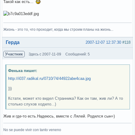
Такой как есть...
Жизнь - это то, что проходит, когда мы строим планы на жизнь...
Вне форума
Герда
2007-12-07 12:37:30
#118
Участник
Здесь с 2007-11-09
Сообщений: 5
Фенька пишет:
http://i037.radikal.ru/0710/74/44922abe4caa.jpg
)))
Кстати, может кто видел Странника? Как он там, жив ли? А то
столько слухов ходило...)
Жив и где-то есть.Надеюсь, вместе с Лялей. Родился сын=)
No se puede vivir con tanto veneno