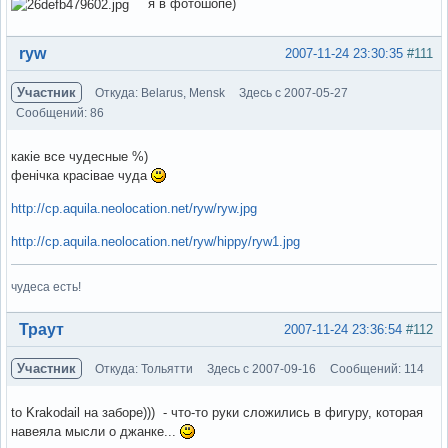
я в фотошопе)
Вне форума
ryw
2007-11-24 23:30:35
#111
Участник
Откуда: Belarus, Mensk
Здесь с 2007-05-27
Сообщений: 86
какіе все чудесные %)
фенічка красівае чуда
http://cp.aquila.neolocation.net/ryw/ryw.jpg
http://cp.aquila.neolocation.net/ryw/hippy/ryw1.jpg
чудеса есть!
Вне форума
Траут
2007-11-24 23:36:54
#112
Участник
Откуда: Тольятти
Здесь с 2007-09-16
Сообщений: 114
to Krakodail на заборе))) - что-то руки сложились в фигуру, которая
навеяла мысли о джанке...