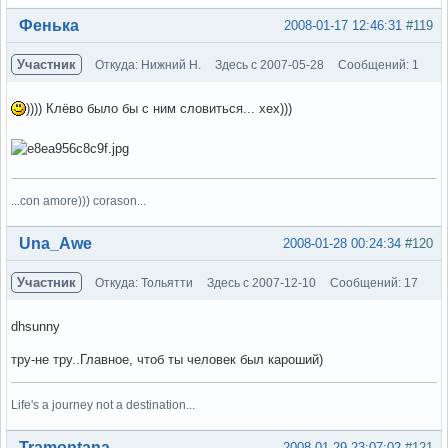
Вне форума
Фенька
2008-01-17 12:46:31
#119
Участник
Откуда: Нижний Н.
Здесь с 2007-05-28
Сообщений: 1
)))) Клёво было бы с ним словиться... хех)))
...con amore))) corason...
Вне форума
Una_Awe
2008-01-28 00:24:34
#120
Участник
Откуда: Тольятти
Здесь с 2007-12-10
Сообщений: 17
dhsunny
тру-не тру..Главное, чтоб ты человек был кароший)
Life's a journey not a destination...
Вне форума
Tramontana
2008-01-29 23:07:02
#121