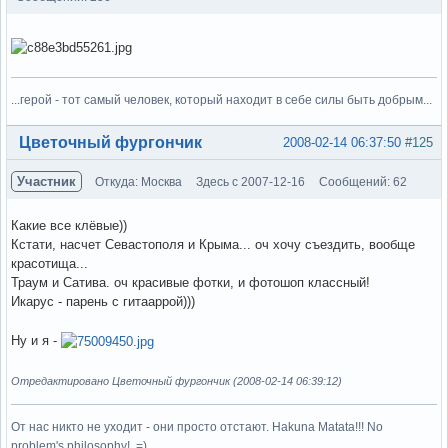
...герой - тот самый человек, который находит в себе силы быть добрым...
Вне форума
Цветочный фургончик
2008-02-14 06:37:50
#125
Участник
Откуда: Москва
Здесь с 2007-12-16
Сообщений: 62
Какие все клёвые))
Кстати, насчет Севастополя и Крыма... оч хочу съездить, вообще
красотища...
Траум и Сатива. оч красивые фотки, и фотошоп классный!
Икарус - парень с гитааррой)))
Ну и я -
Отредактировано Цветочный фургончик (2008-02-14 06:39:12)
От нас никто не уходит - они просто отстают. Hakuna Matata!!! No
problem's philosophy!..=)