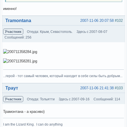
именно!
Вне форума
Tramontana
2007-11-06 20:07:58
#102
Участник
Откуда: Крым, Севастополь.
Здесь с 2007-08-07
Сообщений: 256
...герой - тот самый человек, который находит в себе силы быть добрым...
Вне форума
Траут
2007-11-06 21:41:38
#103
Участник
Откуда: Тольятти
Здесь с 2007-09-16
Сообщений: 114
Трамонтана - а красиво)
I am the Lizard King. I can do anything