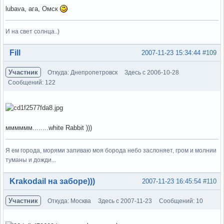
lubava, ага, Омск
И на свет солнца..)
Вне форума
Fill
2007-11-23 15:34:44
#109
Участник
Откуда: Днепропетровск
Здесь с 2006-10-28
Сообщений: 122
мммммм........white Rabbit )))
Я ем города, морями запиваю моя борода небо заслоняет, гром и молнии
туманы и дожди...
Вне форума
Krakodail на заборе)))
2007-11-23 16:45:54
#110
Участник
Откуда: Москва
Здесь с 2007-11-23
Сообщений: 10