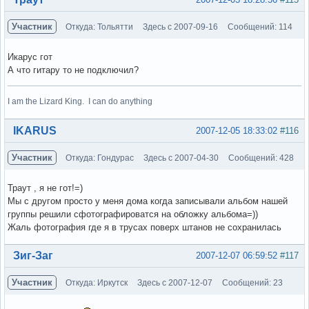
Участник
Откуда: Тольятти
Здесь с 2007-09-16
Сообщений: 114
Икарус гот
А что гитару то не подключил?
I am the Lizard King. I can do anything
Вне форума
IKARUS
2007-12-05 18:33:02
#116
Участник
Откуда: Гондурас
Здесь с 2007-04-30
Сообщений: 428
Траут , я не гот!=)
Мы с другом просто у меня дома когда записывали альбом нашей
группы решили сфотографироватся на обложку альбома=))
Жаль фотография где я в трусах поверх штанов не сохранилась
Вне форума
Зиг-Заг
2007-12-07 06:59:52
#117
Участник
Откуда: Иркутск
Здесь с 2007-12-07
Сообщений: 23