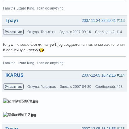
I am the Lizard King. I can do anything
Вне форума
Траут
2007-11-24 23:39:41
#113
Участник
Откуда: Тольятти
Здесь с 2007-09-16
Сообщений: 114
to ryw - клевые фотки, на ryw1.jpg создается впчатление заключения
в солнечную клетку
I am the Lizard King. I can do anything
Вне форума
IKARUS
2007-12-05 16:42:15
#114
Участник
Откуда: Гондурас
Здесь с 2007-04-30
Сообщений: 428
Вне форума
Траут
2007-12-05 18:28:56
#115