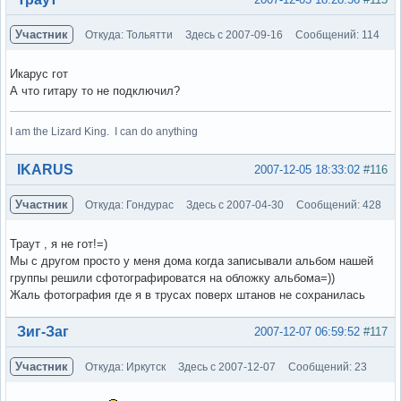
Участник
Откуда: Тольятти
Здесь с 2007-09-16
Сообщений: 114
Икарус гот
А что гитару то не подключил?
I am the Lizard King. I can do anything
Вне форума
IKARUS
2007-12-05 18:33:02
#116
Участник
Откуда: Гондурас
Здесь с 2007-04-30
Сообщений: 428
Траут , я не гот!=)
Мы с другом просто у меня дома когда записывали альбом нашей
группы решили сфотографироватся на обложку альбома=))
Жаль фотография где я в трусах поверх штанов не сохранилась
Вне форума
Зиг-Заг
2007-12-07 06:59:52
#117
Участник
Откуда: Иркутск
Здесь с 2007-12-07
Сообщений: 23