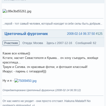
...герой - тот самый человек, который находит в себе силы быть добрым...
Вне форума
Цветочный фургончик
2008-02-14 06:37:50
#125
Участник
Откуда: Москва
Здесь с 2007-12-16
Сообщений: 62
Какие все клёвые))
Кстати, насчет Севастополя и Крыма... оч хочу съездить, вообще
красотища...
Траум и Сатива. оч красивые фотки, и фотошоп классный!
Икарус - парень с гитааррой)))
Ну и я -
Отредактировано Цветочный фургончик (2008-02-14 06:39:12)
От нас никто не уходит - они просто отстают. Hakuna Matata!!! No
problem's philosophy!..=)