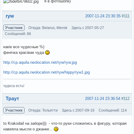
я в фотошопе)
Вне форума
ryw
2007-11-24 23:30:35
#111
Участник
Откуда: Belarus, Mensk
Здесь с 2007-05-27
Сообщений: 86
какіе все чудесные %)
фенічка красівае чуда
http://cp.aquila.neolocation.net/ryw/ryw.jpg
http://cp.aquila.neolocation.net/ryw/hippy/ryw1.jpg
чудеса есть!
Вне форума
Траут
2007-11-24 23:36:54
#112
Участник
Откуда: Тольятти
Здесь с 2007-09-16
Сообщений: 114
to Krakodail на заборе))) - что-то руки сложились в фигуру, которая
навеяла мысли о джанке...