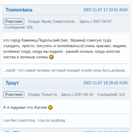
Вне форума
Tramontana
2007-11-07 17:33:01
#104
Участник
Откуда: Крым, Севастополь.
Здесь с 2007-08-07
Сообщений: 256
это город Каменец-Подольский (зап. Украина) советую туда
съездить, просто, погулять и полюбоваться) очень красиво, видимо,
особенно тогда, когда мы ездили - ранней осенью, когда золотая
листва и зеленые холмы
...герой - тот самый человек, который находит в себе силы быть добрым...
Вне форума
Траут
2007-11-07 18:29:43
#105
Участник
Откуда: Тольятти
Здесь с 2007-09-16
Сообщений: 114
А я подумал что Англия
I am the Lizard King. I can do anything