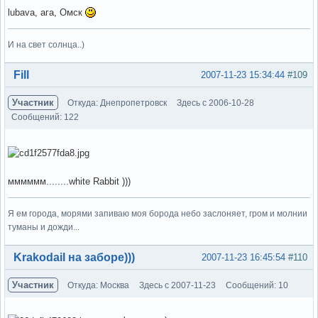
lubava, ага, Омск
И на свет солнца..)
Вне форума
Fill
2007-11-23 15:34:44
#109
Участник
Откуда: Днепропетровск
Здесь с 2006-10-28
Сообщений: 122
мммммм........white Rabbit )))
Я ем города, морями запиваю моя борода небо заслоняет, гром и молнии
туманы и дожди...
Вне форума
Krakodail на заборе)))
2007-11-23 16:45:54
#110
Участник
Откуда: Москва
Здесь с 2007-11-23
Сообщений: 10