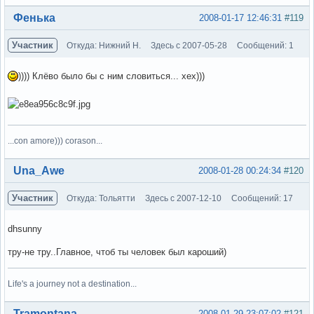
Вне форума
Фенька
2008-01-17 12:46:31
#119
Участник
Откуда: Нижний Н.
Здесь с 2007-05-28
Сообщений: 1
)))) Клёво было бы с ним словиться... хех)))
...con amore))) corason...
Вне форума
Una_Awe
2008-01-28 00:24:34
#120
Участник
Откуда: Тольятти
Здесь с 2007-12-10
Сообщений: 17
dhsunny
тру-не тру..Главное, чтоб ты человек был кароший)
Life's a journey not a destination...
Вне форума
Tramontana
2008-01-29 23:07:02
#121