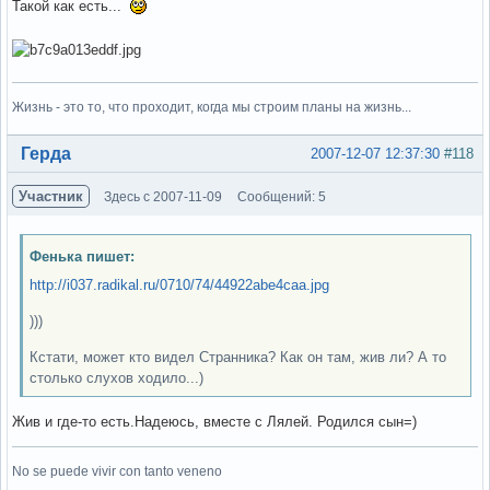
Такой как есть...
Жизнь - это то, что проходит, когда мы строим планы на жизнь...
Вне форума
Герда
2007-12-07 12:37:30
#118
Участник
Здесь с 2007-11-09
Сообщений: 5
Фенька пишет:
http://i037.radikal.ru/0710/74/44922abe4caa.jpg
)))
Кстати, может кто видел Странника? Как он там, жив ли? А то
столько слухов ходило...)
Жив и где-то есть.Надеюсь, вместе с Лялей. Родился сын=)
No se puede vivir con tanto veneno