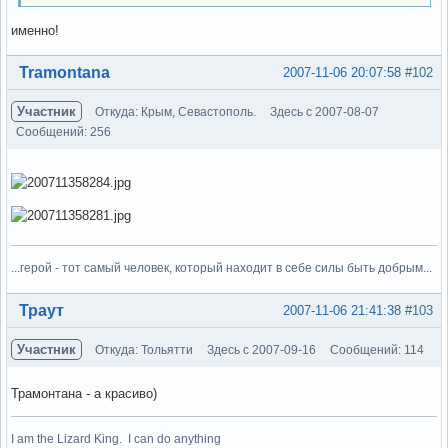
именно!
Вне форума
Tramontana
2007-11-06 20:07:58
#102
Участник
Откуда: Крым, Севастополь.
Здесь с 2007-08-07
Сообщений: 256
...герой - тот самый человек, который находит в себе силы быть добрым...
Вне форума
Траут
2007-11-06 21:41:38
#103
Участник
Откуда: Тольятти
Здесь с 2007-09-16
Сообщений: 114
Трамонтана - а красиво)
I am the Lizard King. I can do anything